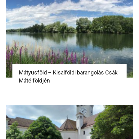
Mátyusföld – Kisalföldi barangolás Csák
Máté földjén