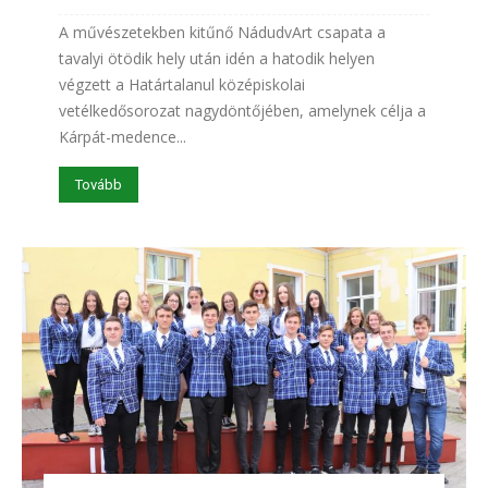
A művészetekben kitűnő NádudvArt csapata a
tavalyi ötödik hely után idén a hatodik helyen
végzett a Határtalanul középiskolai
vetélkedősorozat nagydöntőjében, amelynek célja a
Kárpát-medence...
Tovább