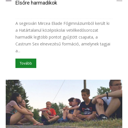
Elsőre harmadikok
A segesvári Mircea Eliade Főgimnáziumból került ki
a Határtalanul középiskolai vetélkedősorozat
harmadik legtöbb pontot gyűjtött csapata, a
Castrum Sex elnevezésű formáció, amelynek tagjai
a...
Tovább