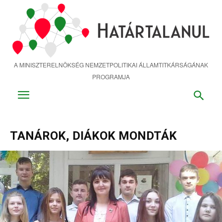
Ugrás
a
fő
tartalomra
A MINISZTERELNÖKSÉG NEMZETPOLITIKAI ÁLLAMTITKÁRSÁGÁNAK
PROGRAMJA
TANÁROK, DIÁKOK MONDTÁK