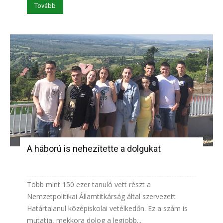
Tovább
A háború is nehezítette a dolgukat
Több mint 150 ezer tanuló vett részt a
Nemzetpolitikai Államtitkárság által szervezett
Határtalanul középiskolai vetélkedőn. Ez a szám is
mutatja, mekkora dolog a legjobb...