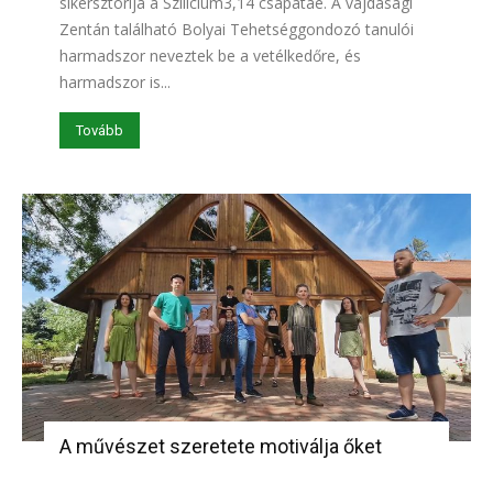
sikersztorija a Szilícium3,14 csapatáé. A vajdasági
Zentán található Bolyai Tehetséggondozó tanulói
harmadszor neveztek be a vetélkedőre, és
harmadszor is...
Tovább
A művészet szeretete motiválja őket