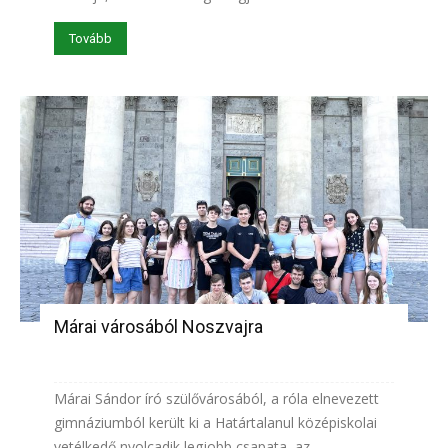
Tovább
Márai városából Noszvajra
Márai Sándor író szülővárosából, a róla elnevezett
gimnáziumból került ki a Határtalanul középiskolai
vetélkedő nyolcadik legjobb csapata, az