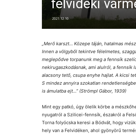
felvidéki vár
2021.12.10.
„Merő karszt… Közepe táján, hatalmas mész
Innen a völgyből tekintve félelmetes, szagg
meglepődve torpanunk meg a fennsík szelíd
nekirugaszkodásnak, ami alulról, a fennsík 
alacsony tető, csupa enyhe hajlat. A kicsi 
S mindez annyira szokatlan rendetlenségb
is ámulatba ejt…” (Strömpl Gábor, 1939)
Mint egy patkó, úgy ölelik körbe a mészkőh
nyugatról a Szilicei-fennsík, északról a Felső
Torna folyócska keresi a Bódvát, hogy vizük
hely van a Felvidéken, ahol gyönyörű termé