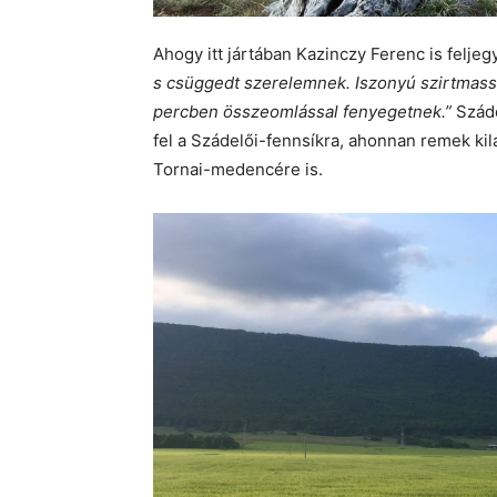
Ahogy itt jártában Kazinczy Ferenc is feljeg
s csüggedt szerelemnek. Iszonyú szirtmass
percben összeomlással fenyegetnek.”
Száde
fel a Szádelői-fennsíkra, ahonnan remek ki
Tornai-medencére is.