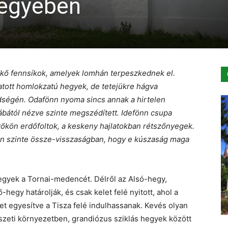
megyében
kő fennsíkok, amelyek lomhán terpeszkednek el.
atott homlokzatú hegyek, de tetejükre hágva
ségén. Odafönn nyoma sincs annak a hirtelen
lábától nézve szinte megszédített. Idefönn csupa
tetőkön erdőfoltok, a keskeny hajlatokban rétszőnyegek.
en szinte össze-visszaságban, hogy e kúszaság maga
egyek a Tornai-medencét. Délről az Alsó-hegy,
-hegy határolják, és csak kelet felé nyitott, ahol a
et egyesítve a Tisza felé indulhassanak. Kevés olyan
szeti környezetben, grandiózus sziklás hegyek között