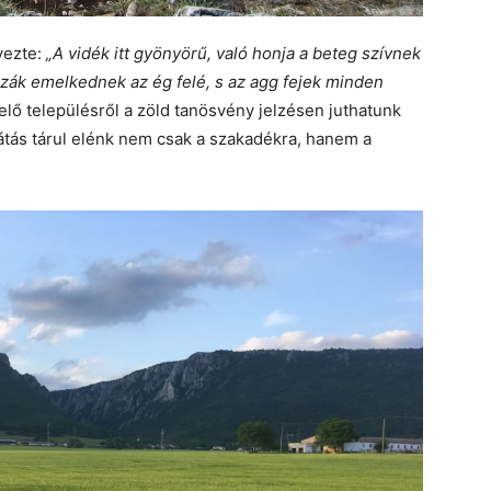
yezte:
„A vidék itt gyönyörű, való honja a beteg szívnek
zák emelkednek az ég felé, s az agg fejek minden
lő településről a zöld tanösvény jelzésen juthatunk
látás tárul elénk nem csak a szakadékra, hanem a