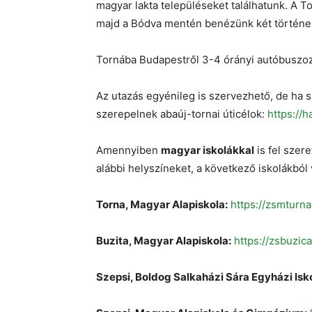
magyar lakta településeket találhatunk. A 
majd a Bódva mentén benézünk két történe
Tornába Budapestről 3-4 órányi autóbuszozá
Az utazás egyénileg is szervezhető, de ha sz
szerepelnek abaúj-tornai úticélok:
https://
Amennyiben
magyar iskolákkal
is fel szer
alábbi helyszíneket, a következő iskolákból
Torna, Magyar Alapiskola:
https://zsmturn
Buzita, Magyar Alapiskola:
https://zsbuzic
Szepsi, Boldog Salkaházi Sára Egyházi Isk