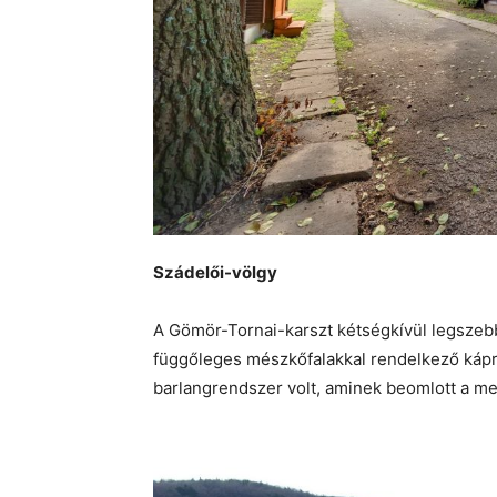
Szádelői-völgy
A Gömör-Tornai-karszt kétségkívül legszebb
függőleges mészkőfalakkal rendelkező káp
barlangrendszer volt, aminek beomlott a m