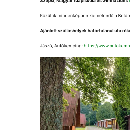
Szepsi, Magyar Alapiskola és Gimnázium:
Közülük mindenképpen kiemelendő a Boldog
Ajánlott szálláshelyek határtalanul utazók
Jászó, Autókemping:
https://www.autokempi