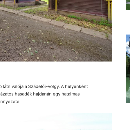
 látnivalója a Szádelői-völgy. A helyenként
rázatos hasadék hajdanán egy hatalmas
ennyezete.