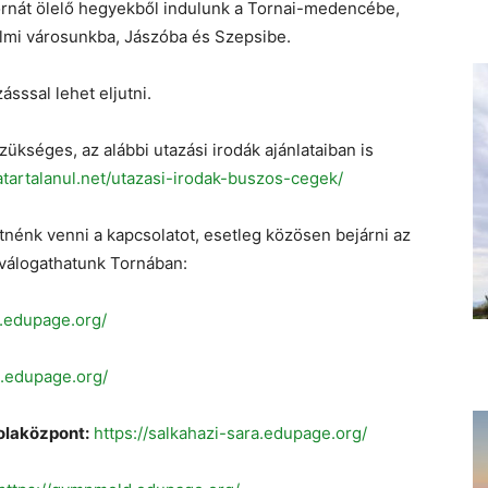
Tornát ölelő hegyekből indulunk a Tornai-medencébe,
lmi városunkba, Jászóba és Szepsibe.
sssal lehet eljutni.
ükséges, az alábbi utazási irodák ajánlataiban is
hatartalanul.net/utazasi-irodak-buszos-cegek/
etnénk venni a kapcsolatot, esetleg közösen bejárni az
 válogathatunk Tornában:
a.edupage.org/
a.edupage.org/
olaközpont:
https://salkahazi-sara.edupage.org/