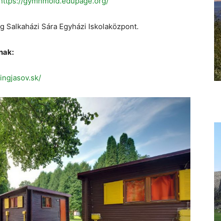
https://gymnmold.edupage.org/
 Salkaházi Sára Egyházi Iskolaközpont.
nak:
ngjasov.sk/