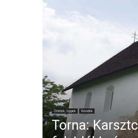
Ötletek, tippek
Felvidék
Torna: Karszt