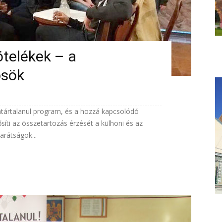
ötelékek – a
ősök
atártalanul program, és a hozzá kapcsolódó
síti az összetartozás érzését a külhoni és az
arátságok...