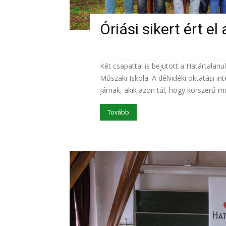
Óriási sikert ért e
Két csapattal is bejutott a Határtalan
Műszaki Iskola. A délvidéki oktatási 
járnak, akik azon túl, hogy korszerű mű
Tovább