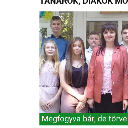
TANÁROK, DIÁKOK M
Megfogyva bár, de törv