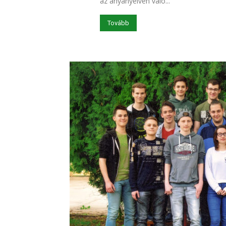
az anyanyelven való...
Tovább