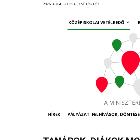
Ugrás
2026. AUGUSZTUS 6., CSÜTÖRTÖK
a
fő
KÖZÉPISKOLAI VETÉLKEDŐ
tartalomra
A MINISZTE
HÍREK
PÁLYÁZATI FELHÍVÁSOK, DÖNTÉSE