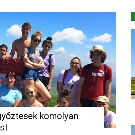
győztesek komolyan
st