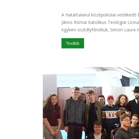
A Határtalanul középiskolai vetélked
János Római Katolikus Teológiai Líceum
egyben osztályfőnökük, Simon Laura n
Tovább