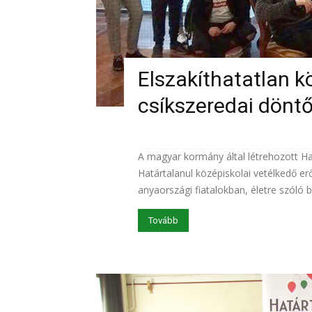
Elszakíthatatlan k
csíkszeredai dönt
A magyar kormány által létrehozott H
Határtalanul középiskolai vetélkedő erő
anyaországi fiatalokban, életre szóló b
Tovább