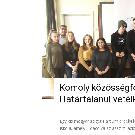
Komoly közösségfor
Határtalanul veté
Egy kis magyar sziget Partium erdélyi 
Iskola, amely – dacolva az asszimiláci