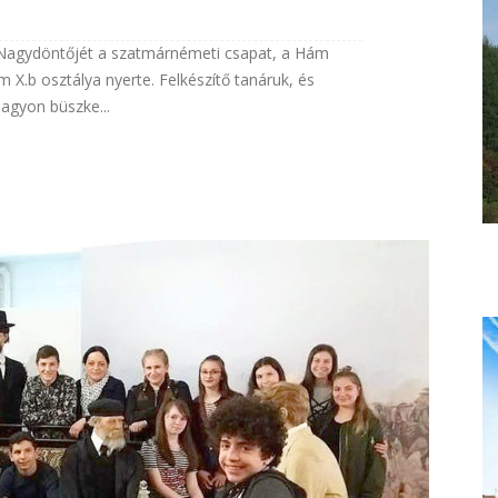
ő Nagydöntőjét a szatmárnémeti csapat, a Hám
 X.b osztálya nyerte. Felkészítő tanáruk, és
agyon büszke...