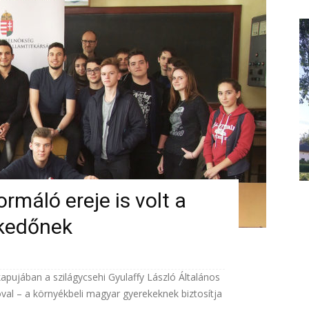
máló ereje is volt a
lkedőnek
kapujában a szilágycsehi Gyulaffy László Általános
óval – a környékbeli magyar gyerekeknek biztosítja