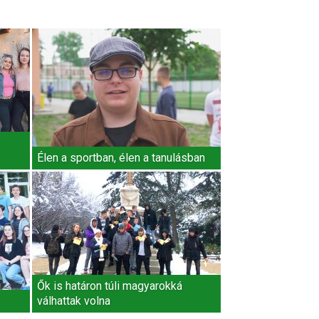
Élen a sportban, élen a tanulásban
Ők is határon túli magyarokká
válhattak volna