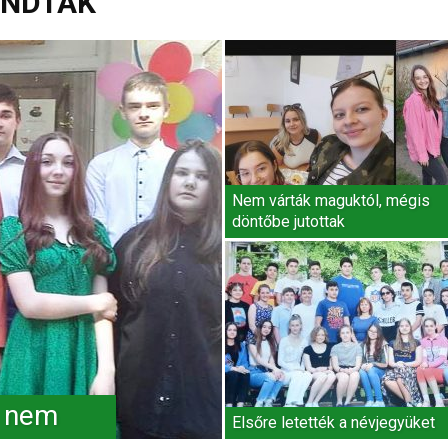
ONDTÁK
Nem várták maguktól, mégis
döntőbe jutottak
e nem
Elsőre letették a névjegyüket