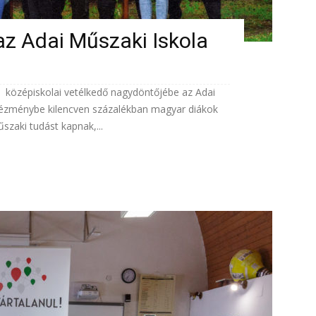
l az Adai Műszaki Iskola
ul középiskolai vetélkedő nagydöntőjébe az Adai
intézménybe kilencven százalékban magyar diákok
szaki tudást kapnak,...