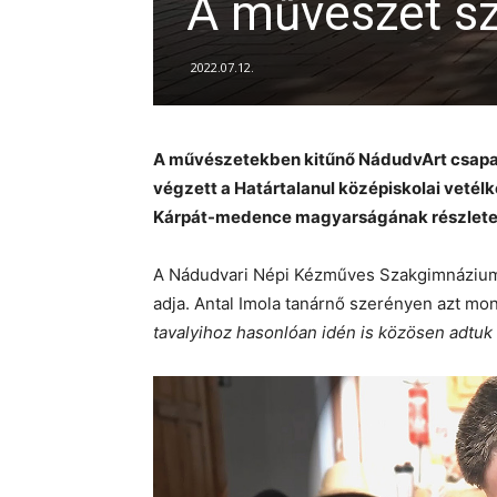
A művészet sz
2022.07.12.
A művészetekben kitűnő NádudvArt csapata 
végzett a Határtalanul középiskolai veté
Kárpát-medence magyarságának részlete
A Nádudvari Népi Kézműves Szakgimnázium
adja. Antal Imola tanárnő szerényen azt mon
tavalyihoz hasonlóan idén is közösen adtuk