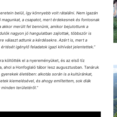
retein belül, így könnyebb volt rátalálni. Nem igazán
ni magunkat, a csapatot, mert érdekesnek és fontosnak
 akkor merült fel bennünk, amikor bejutottunk a
dulók nagyon jó hangulatban zajlottak, többször is
e választ adtunk a kérdésekre. Azért is, mert a
rtését igénylő feladatok igazi kihívást jelentettek.”
a költötték el a nyereményüket, és az első tíz
a, ahol a Honfoglaló tábor lesz augusztusban. Tanáruk
gyerekek életében: alkotás során is a kultúránkat,
letek kiemelésével, és ahogy említettem, sok diák
 minden területéről.”