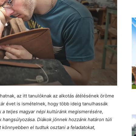
hatnak, az itt tanulóknak az alkotás átélésének öröme
ár évet is ismételnek, hogy több ideig tanulhassák
nk a teljes magyar népi kultúránk megismerésére,
ek hangsúlyozása. Diákok jönnek hozzánk határon túli
rt könnyebben el tudtuk osztani a feladatokat,