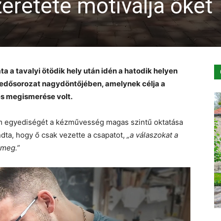
eretete motiválja őket
a tavalyi ötödik hely után idén a hatodik helyen
lkedősorozat nagydöntőjében, amelynek célja a
s megismerése volt.
 egyediségét a kézművesség magas szintű oktatása
dta, hogy ő csak vezette a csapatot,
„a válaszokat a
 meg.”