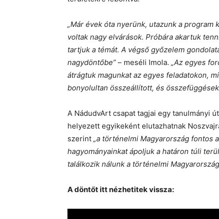
„Már évek óta nyerünk, utazunk a program ke
voltak nagy elvárások. Próbára akartuk ten
tartjuk a témát. A végső győzelem gondolata
nagydöntőbe”
– meséli Imola.
„Az egyes for
átrágtuk magunkat az egyes feladatokon, mir
bonyolultan összeállított, és összefüggések é
A NádudvArt csapat tagjai egy tanulmányi útr
helyezett egyikeként elutazhatnak Noszvajr
szerint
„a történelmi Magyarország fontos a 
hagyományainkat ápoljuk a határon túli terü
találkozik nálunk a történelmi Magyarország
A döntőt itt nézhetitek vissza: