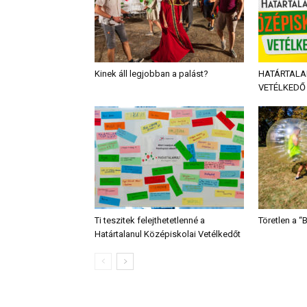
Kinek áll legjobban a palást?
HATÁRTALA
VETÉLKEDŐ 
Ti teszitek felejthetetlenné a
Töretlen a 
Határtalanul Középiskolai Vetélkedőt