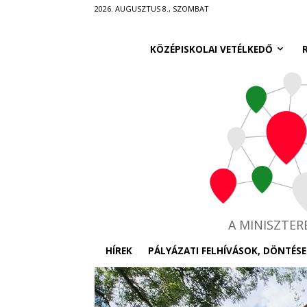
Ugrás
2026. AUGUSZTUS 8., SZOMBAT
a
fő
KÖZÉPISKOLAI VETÉLKEDŐ
tartalomra
A MINISZTE
HÍREK
PÁLYÁZATI FELHÍVÁSOK, DÖNTÉSE