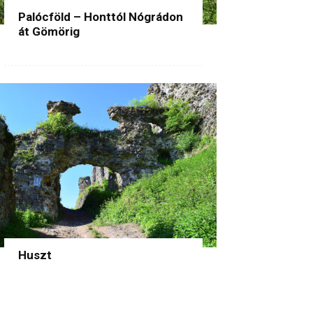
Palócföld – Honttól Nógrádon
át Gömörig
Huszt