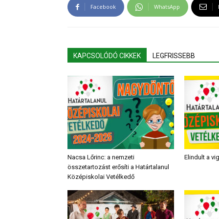
Facebook
WhatsApp
KAPCSOLÓDÓ CIKKEK
LEGFRISSEBB
Nacsa Lőrinc: a nemzeti
Elindult a v
összetartozást erősíti a Határtalanul
Középiskolai Vetélkedő