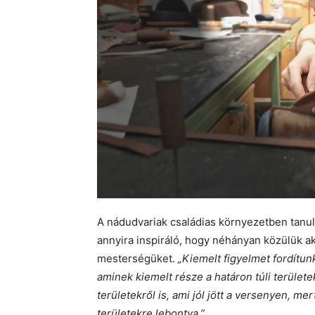
A nádudvariak családias környezetben tanul
annyira inspiráló, hogy néhányan közülük ak
mesterségüket.
„Kiemelt figyelmet fordítu
aminek kiemelt része a határon túli terület
területekről is, ami jól jött a versenyen, me
területekre lebontva.”