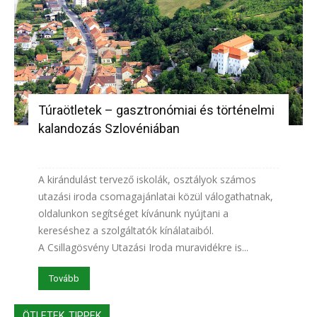
Túraötletek – gasztronómiai és történelmi
kalandozás Szlovéniában
A kirándulást tervező iskolák, osztályok számos
utazási iroda csomagajánlatai közül válogathatnak,
oldalunkon segítséget kívánunk nyújtani a
kereséshez a szolgáltatók kínálataiból.
A Csillagösvény Utazási Iroda muravidékre is...
Tovább
ÖTLETEK, TIPPEK