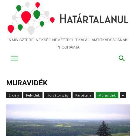
Ugrás
a
fő
tartalomra
A MINISZTERELNÖKSÉG NEMZETPOLITIKAI ÁLLAMTITKÁRSÁGÁNAK
PROGRAMJA
MURAVIDÉK
Erdély
Felvidék
Horvátország
Kárpátalja
Muravidék