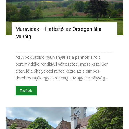
Muravidék – Hetéstől az Őrségen át a
Muráig
Az Alpok utolsó nyúlványai és a pannon alföld
peremvidéke rendkívül változatos, mozaikszerűen
elterülő élőhelyekkel rendelkezik. Ez a dimbes-
dombos tájék egy ezredévig a Magyar Királyság...
Tovább