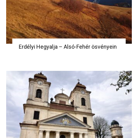
Erdélyi Hegyalja – Alsó-Fehér ösvényein