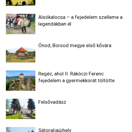
Alsókalocsa – a fejedelem szelleme a
legendákban él
Ónod, Borsod megye első kővára
Regéc, ahol II. Rákóczi Ferenc
fejedelem a gyermekkorát töltötte
Felsővadász
Sátoraljaújhely