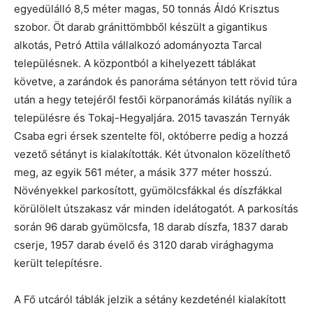
egyedülálló 8,5 méter magas, 50 tonnás Áldó Krisztus
szobor. Öt darab gránittömbből készült a gigantikus
alkotás, Petró Attila vállalkozó adományozta Tarcal
településnek. A központból a kihelyezett táblákat
követve, a zarándok és panoráma sétányon tett rövid túra
után a hegy tetejéről festői körpanorámás kilátás nyílik a
településre és Tokaj-Hegyaljára. 2015 tavaszán Ternyák
Csaba egri érsek szentelte föl, októberre pedig a hozzá
vezető sétányt is kialakították. Két útvonalon közelíthető
meg, az egyik 561 méter, a másik 377 méter hosszú.
Növényekkel parkosított, gyümölcsfákkal és díszfákkal
körülölelt útszakasz vár minden idelátogatót. A parkosítás
során 96 darab gyümölcsfa, 18 darab díszfa, 1837 darab
cserje, 1957 darab évelő és 3120 darab virághagyma
került telepítésre.
A Fő utcáról táblák jelzik a sétány kezdeténél kialakított