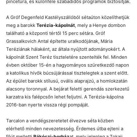
pincetúra, és különféle szabadidős programok biztosítják.
A Gróf Degenfeld Kastélyszállóból sétaúton közelíthetjük
meg a barokk
Terézia-kápolnát
, mely a Henye dombon
található a központi tértől 15 perc sétára. Gróf
Grassalkovich Antal építette uralkodójának, Mária
Teréziának hálaként, az általa nyújtott adományokért. A
kápolnát Szent Teréz tiszteletére szentelték fel. Minden
évben október 15-én a hagyományos szüretkezdő napon
a katolikus hívők búcsújárással tisztelegtek a szent előtt.
Az épület barokk stílusú, ovális alaprajzú, a homlokzatán
alacsony toronnyal. A bejárat feletti gerendás szerkezetű
karzatra kis falépcsőn lehet feljutni. A Terézia-kápolna
2016-ban nyerte vissza régi pompáját.
Tarcalon a vendégszeretetet élvezve séta közben
elérhető minden nevezetesség. Érdemes útba ejteni a
főút melletti
Rákóczi-borház
at, mely jelenleg a Tokaji