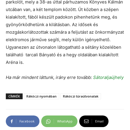
parkolót, mely a 38-as úttal párhuzamos Könyves Kálmán
utcában van, a két templom között. Út közben a szépen
kialakított, fából készült padokon pihenhetünk meg, és
gyönyörködhetünk a kilátásban. Az idősek és
mozgáskorlátozottak számára a feljutást az önkormányzat
elektromos járműve segíti, mely külön igényelhető.
Ugyanezen az útvonalon látogatható a sétány közelében
található tarcali Bányató és a hegy oldalában kialakított
Aréna is.
Ha már mindent láttunk, irány erre tovább:
Sátoraljaújhely
CÍMKÉK
Rákóczi nyomában
Rákóczi túraútvonalak
Facebook
WhatsApp
Email