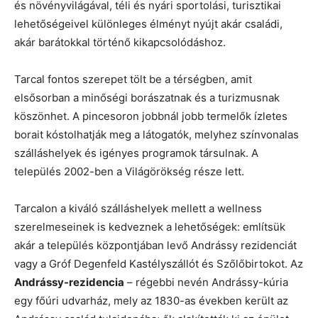
és növényvilágával, téli és nyári sportolási, turisztikai
lehetőségeivel különleges élményt nyújt akár családi,
akár barátokkal történő kikapcsolódáshoz.
Tarcal fontos szerepet tölt be a térségben, amit
elsősorban a minőségi borászatnak és a turizmusnak
köszönhet. A pincesoron jobbnál jobb termelők ízletes
borait kóstolhatják meg a látogatók, melyhez színvonalas
szálláshelyek és igényes programok társulnak. A
település 2002-ben a Világörökség része lett.
Tarcalon a kiváló szálláshelyek mellett a wellness
szerelmeseinek is kedveznek a lehetőségek: említsük
akár a település központjában levő Andrássy rezidenciát
vagy a Gróf Degenfeld Kastélyszállót és Szőlőbirtokot. Az
Andrássy-rezidencia
– régebbi nevén Andrássy-kúria
egy főúri udvarház, mely az 1830-as években került az