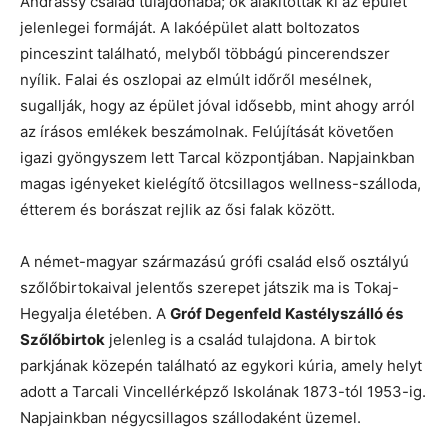
Andrássy család tulajdonába; ők alakították ki az épület
jelenlegei formáját. A lakóépület alatt boltozatos
pinceszint található, melyből többágú pincerendszer
nyílik. Falai és oszlopai az elmúlt időről mesélnek,
sugallják, hogy az épület jóval idősebb, mint ahogy arról
az írásos emlékek beszámolnak. Felújítását követően
igazi gyöngyszem lett Tarcal központjában. Napjainkban
magas igényeket kielégítő ötcsillagos wellness-szálloda,
étterem és borászat rejlik az ősi falak között.
A német-magyar származású grófi család első osztályú
szőlőbirtokaival jelentős szerepet játszik ma is Tokaj-
Hegyalja életében. A
Gróf Degenfeld Kastélyszálló és
Szőlőbirtok
jelenleg is a család tulajdona. A birtok
parkjának közepén található az egykori kúria, amely helyt
adott a Tarcali Vincellérképző Iskolának 1873-tól 1953-ig.
Napjainkban négycsillagos szállodaként üzemel.