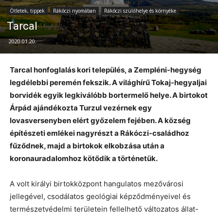
Ötletek, tippek
Rákóczi nyomában
Rákóczi szülőhelye és környéke
Tarcal
2020.01.20.
Tarcal honfoglalás kori település, a Zempléni-hegység
legdélebbi peremén fekszik. A világhírű Tokaj-hegyaljai
borvidék egyik legkiválóbb bortermelő helye. A birtokot
Árpád ajándékozta Turzul vezérnek egy
lovasversenyben elért győzelem fejében. A község
építészeti emlékei nagyrészt a Rákóczi-családhoz
fűződnek, majd a birtokok elkobzása után a
koronauradalomhoz kötődik a történetük.
A volt királyi birtokközpont hangulatos mezővárosi
jellegével, csodálatos geológiai képződményeivel és
természetvédelmi területein fellelhető változatos állat-