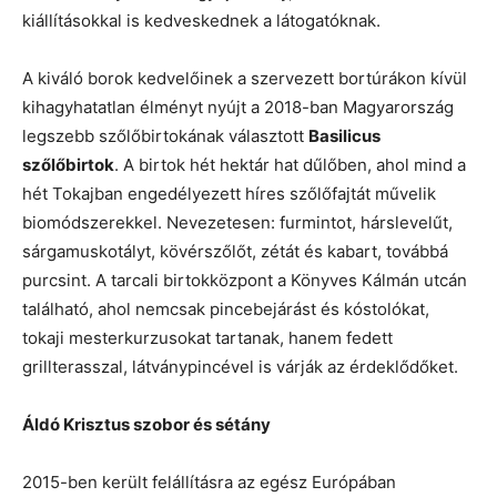
kiállításokkal is kedveskednek a látogatóknak.
A kiváló borok kedvelőinek a szervezett bortúrákon kívül
kihagyhatatlan élményt nyújt a 2018-ban Magyarország
legszebb szőlőbirtokának választott
Basilicus
szőlőbirtok
. A birtok hét hektár hat dűlőben, ahol mind a
hét Tokajban engedélyezett híres szőlőfajtát művelik
biomódszerekkel. Nevezetesen: furmintot, hárslevelűt,
sárgamuskotályt, kövérszőlőt, zétát és kabart, továbbá
purcsint. A tarcali birtokközpont a Könyves Kálmán utcán
található, ahol nemcsak pincebejárást és kóstolókat,
tokaji mesterkurzusokat tartanak, hanem fedett
grillterasszal, látványpincével is várják az érdeklődőket.
Áldó Krisztus szobor és sétány
2015-ben került felállításra az egész Európában