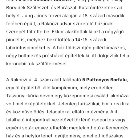
Borvidék Szőlészeti és Borászati Kutatóintézetnek ad
helyet. Jung János tervei alapján a 18. század második
felében épült, a Rákóczi udvar szüretelő házának
szerepét töltötte be. Ekkor alakították ki azt a négyágú
pincét is, melyhez bekötötték a 14-15. századi
labirintuspincéket is. A ház földszintjén pillértámaszos,
négy boltmezős présházat építettek ki, itt dolgozták fel a
koronabirtok szőlőtermését.
A Rákóczi út 4. szám alatt található
5 Puttonyos Borfalu,
egy öt épületből álló komplexum, mely eredetileg
Tassonyi-kúria néven egy középnemesi család lakóháza
volt melléképületekkel. Jelenleg turisztikai, borturisztikai
és közművelődési feladatokat ellátó intézmény. A itt
található infopontnál vezetővel történő csoportos vagy
egyéni séták egyeztethetők; megtekinthető a Kemencés
ház és a helytörténeti gyűjtemény, emellett időszakos