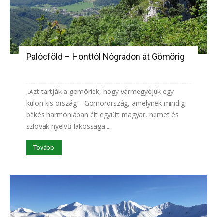
Palócföld – Honttól Nógrádon át Gömörig
„Azt tartják a gömöriek, hogy vármegyéjük egy
külön kis ország – Gömörország, amelynek mindig
békés harmóniában élt együtt magyar, német és
szlovák nyelvű lakossága....
Tovább