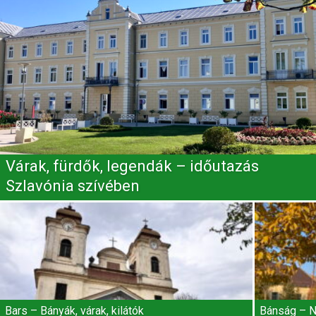
Várak, fürdők, legendák – időutazás
Szlavónia szívében
Bars – Bányák, várak, kilátók
Bánság – N