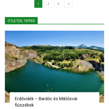
1
2
3
ÖTLETEK, TIPPEK
Erdővidék – Bardóc és Miklósvár
fiúszékek