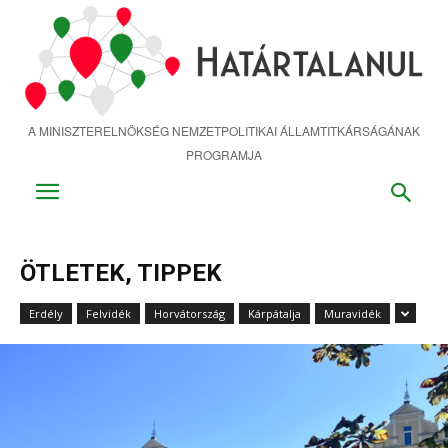
Ugrás
a
fő
tartalomra
A MINISZTERELNÖKSÉG NEMZETPOLITIKAI ÁLLAMTITKÁRSÁGÁNAK
PROGRAMJA
ÖTLETEK, TIPPEK
Erdély
Felvidék
Horvátország
Kárpátalja
Muravidék