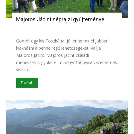
Majoros Jácint néprajzi gyűjteménye
Gömör egy kis Toszkána, jó lenne minél jobban
kiaknázni a benne rejlő lehetőségeket, vallja
Majoros Jácint. Majoros Jácint családi
méhészetük gyökerei mintegy 150 évre vezethetőek
vissza....
Tovább