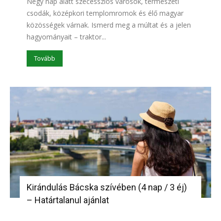
Négy nap alatt szecessziós városok, természeti
csodák, középkori templomromok és élő magyar
közösségek várnak. Ismerd meg a múltat és a jelen
hagyományait – traktor...
Tovább
Kirándulás Bácska szívében (4 nap / 3 éj)
– Határtalanul ajánlat