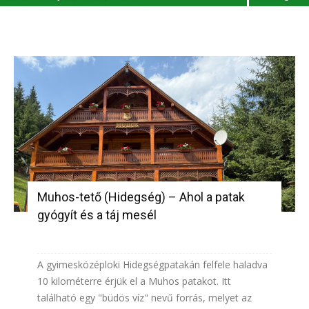
Muhos-tető (Hidegség) – Ahol a patak
gyógyít és a táj mesél
A gyimesközéploki Hidegségpatakán felfele haladva
10 kilométerre érjük el a Muhos patakot. Itt
található egy "büdös víz" nevű forrás, melyet az