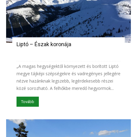
Liptó – Észak koronája
„A magas hegységektől környezett és borított Liptó
megye tájképi szépségekre és vadregényes jellegére
nézve hazánknak legszebb, legérdekesebb részei
közé sorozható. A felhőkbe meredő hegyormok...
Tovább