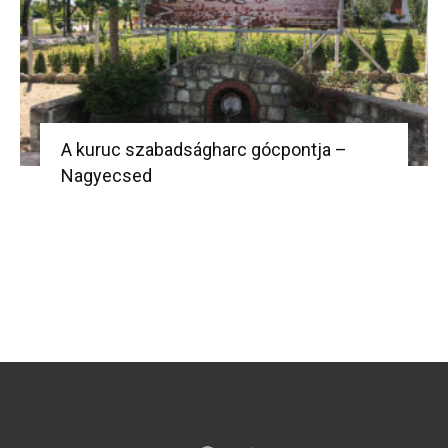
A kuruc szabadságharc gócpontja –
Nagyecsed