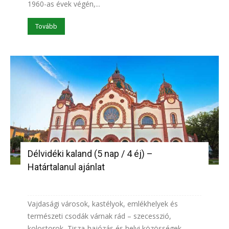
1960-as évek végén,...
Tovább
Délvidéki kaland (5 nap / 4 éj) –
Határtalanul ajánlat
Vajdasági városok, kastélyok, emlékhelyek és
természeti csodák várnak rád – szecesszió,
kolostorok, Tisza-hajózás és helyi közösségek.