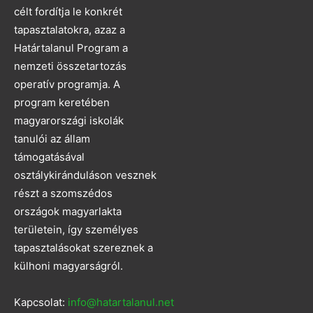
célt fordítja le konkrét
tapasztalatokra, azaz a
Határtalanul Program a
nemzeti összetartozás
operatív programja. A
program keretében
magyarországi iskolák
tanulói az állam
támogatásával
osztálykiránduláson vesznek
részt a szomszédos
országok magyarlakta
területein, így személyes
tapasztalásokat szereznek a
külhoni magyarságról.
Kapcsolat:
info@hatartalanul.net