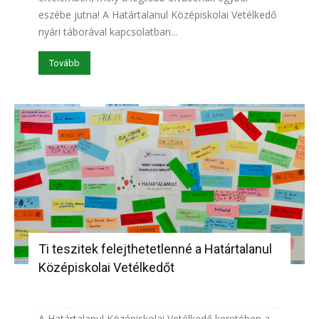
eszébe jutna! A Határtalanul Középiskolai Vetélkedő
nyári táborával kapcsolatban...
Tovább
Ti teszitek felejthetetlenné a Határtalanul
Középiskolai Vetélkedőt
A Határtalanul Középiskolai Vetélkedő keretében a