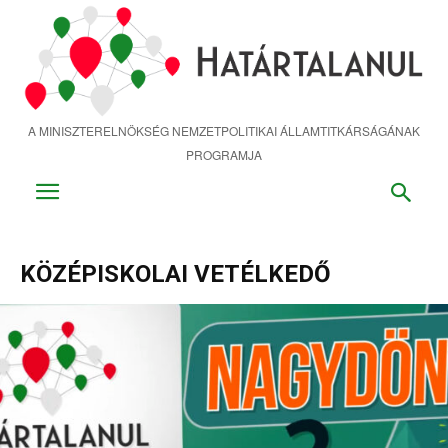
Ugrás
a
fő
tartalomra
A MINISZTERELNÖKSÉG NEMZETPOLITIKAI ÁLLAMTITKÁRSÁGÁNAK
PROGRAMJA
KÖZÉPISKOLAI VETÉLKEDŐ