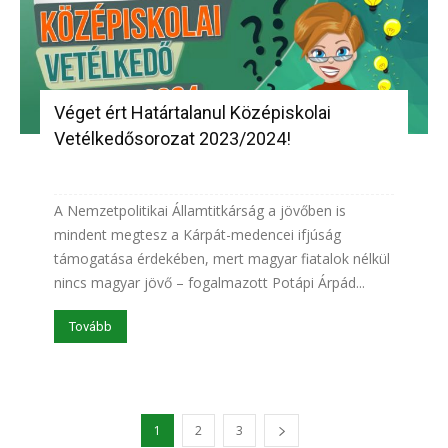
Véget ért Határtalanul Középiskolai
Vetélkedősorozat 2023/2024!
A Nemzetpolitikai Államtitkárság a jövőben is
mindent megtesz a Kárpát-medencei ifjúság
támogatása érdekében, mert magyar fiatalok nélkül
nincs magyar jövő – fogalmazott Potápi Árpád...
Tovább
1
2
3