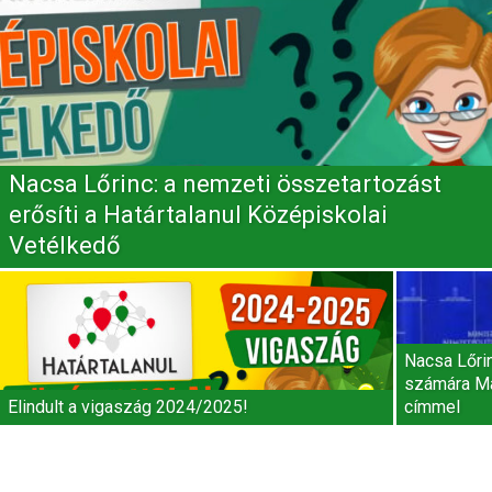
Nacsa Lőrinc: a nemzeti összetartozást
erősíti a Határtalanul Középiskolai
Vetélkedő
Nacsa Lőrin
számára M
Elindult a vigaszág 2024/2025!
címmel