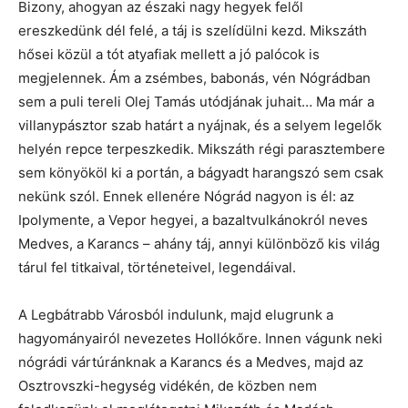
Bizony, ahogyan az északi nagy hegyek felől
ereszkedünk dél felé, a táj is szelídülni kezd. Mikszáth
hősei közül a tót atyafiak mellett a jó palócok is
megjelennek. Ám a zsémbes, babonás, vén Nógrádban
sem a puli tereli Olej Tamás utódjának juhait… Ma már a
villanypásztor szab határt a nyájnak, és a selyem legelők
helyén repce terpeszkedik. Mikszáth régi parasztembere
sem könyököl ki a portán, a bágyadt harangszó sem csak
nekünk szól. Ennek ellenére Nógrád nagyon is él: az
Ipolymente, a Vepor hegyei, a bazaltvulkánokról neves
Medves, a Karancs – ahány táj, annyi különböző kis világ
tárul fel titkaival, történeteivel, legendáival.
A Legbátrabb Városból indulunk, majd elugrunk a
hagyományairól nevezetes Hollókőre. Innen vágunk neki
nógrádi vártúránknak a Karancs és a Medves, majd az
Osztrovszki-hegység vidékén, de közben nem