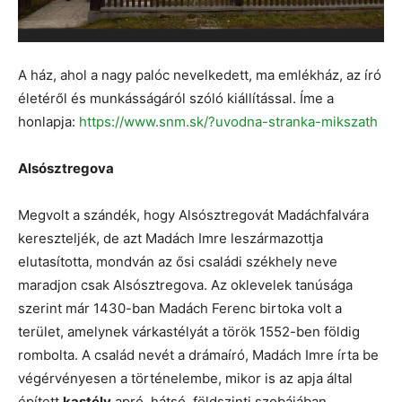
A ház, ahol a nagy palóc nevelkedett, ma emlékház, az író
életéről és munkásságáról szóló kiállítással. Íme a
honlapja:
https://www.snm.sk/?uvodna-stranka-mikszath
Alsósztregova
Megvolt a szándék, hogy Alsósztregovát Madáchfalvára
kereszteljék, de azt Madách Imre leszármazottja
elutasította, mondván az ősi családi székhely neve
maradjon csak Alsósztregova. Az oklevelek tanúsága
szerint már 1430-ban Madách Ferenc birtoka volt a
terület, amelynek várkastélyát a török 1552-ben földig
rombolta. A család nevét a drámaíró, Madách Imre írta be
végérvényesen a történelembe, mikor is az apja által
épített
kastély
apró, hátsó, földszinti szobájában