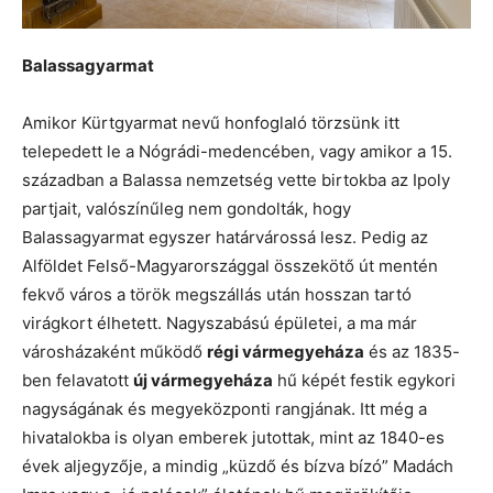
Balassagyarmat
Amikor Kürtgyarmat nevű honfoglaló törzsünk itt
telepedett le a Nógrádi-medencében, vagy amikor a 15.
században a Balassa nemzetség vette birtokba az Ipoly
partjait, valószínűleg nem gondolták, hogy
Balassagyarmat egyszer határvárossá lesz. Pedig az
Alföldet Felső-Magyarországgal összekötő út mentén
fekvő város a török megszállás után hosszan tartó
virágkort élhetett. Nagyszabású épületei, a ma már
városházaként működő
régi vármegyeháza
és az 1835-
ben felavatott
új vármegyeháza
hű képét festik egykori
nagyságának és megyeközponti rangjának. Itt még a
hivatalokba is olyan emberek jutottak, mint az 1840-es
évek aljegyzője, a mindig „küzdő és bízva bízó” Madách