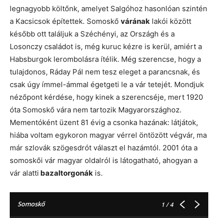
legnagyobb költőnk, amelyet Salgóhoz hasonlóan szintén
a Kacsicsok építettek. Somoskő
várának
lakói között
később ott találjuk a Széchényi, az Országh és a
Losonczy családot is, még kuruc kézre is kerül, amiért a
Habsburgok lerombolásra ítélik. Még szerencse, hogy a
tulajdonos, Ráday Pál nem tesz eleget a parancsnak, és
csak úgy ímmel-ámmal égetgeti le a vár tetejét. Mondjuk
nézőpont kérdése, hogy kinek a szerencséje, mert 1920
óta Somoskő vára nem tartozik Magyarországhoz.
Mementóként üzent 81 évig a csonka hazának: látjátok,
hiába voltam egykoron magyar vérrel öntözött végvár, ma
már szlovák szögesdrót választ el hazámtól. 2001 óta a
somoskői vár magyar oldalról is látogatható, ahogyan a
vár alatti
bazaltorgonák
is.
Somoskő
1
/ 4