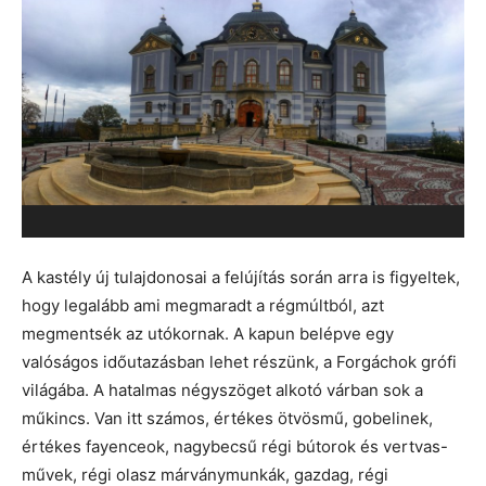
A kastély új tulajdonosai a felújítás során arra is figyeltek,
hogy legalább ami megmaradt a régmúltból, azt
megmentsék az utókornak. A kapun belépve egy
valóságos időutazásban lehet részünk, a Forgáchok grófi
világába. A hatalmas négyszöget alkotó várban sok a
műkincs. Van itt számos, értékes ötvösmű, gobelinek,
értékes fayenceok, nagybecsű régi bútorok és vertvas-
művek, régi olasz márványmunkák, gazdag, régi