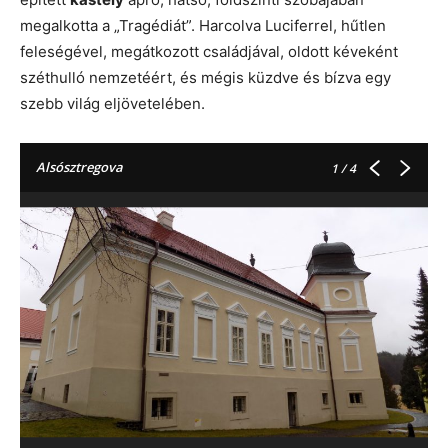
megalkotta a „Tragédiát”. Harcolva Luciferrel, hűtlen
feleségével, megátkozott családjával, oldott kéveként
széthulló nemzetéért, és mégis küzdve és bízva egy
szebb világ eljövetelében.
Alsósztregova
1
/ 4