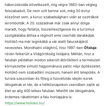
háborúskodás következett, míg végre 1683-ban végleg
felszabadult. De nem volt benne sok, még 30 évnyi
köszönet sem, a kuruc szabadságharc után az osztrákok
lerombolták. A 20. századnak már csak annyi dolga
maradt, hogy feltárja, összeillesztgesse és a turizmus
szolgálatába állítsa a régmúlt eme cserháti darabkáját.
Hollókő ma már leginkább a vár alatti falucskájáról
nevezetes. Mondhatni világhírű, hisz 1997-ben
Ófaluja
révén felkerült a Világörökség listájára. Méltán, hisz a
faluban példátlan módon sikerült átörökíteni a természeti
környezetbe simuló hagyományos palóc népi építészetet.
Hollókő nem szabadtéri múzeum, hanem élő település. A
turista szezonban és főleg a húsvétolás idején ezrek
látogatnak el ide, de a hétköznapokon csendben zajlik az
élet az alig 400 lelkes faluban. Mielőtt ide látogatnánk,
érdemes rákattintani a falu honlapjára is:
https://www.holloko.hu/