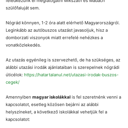
feledkezünk el meglátogatni Mikszáth és Madách
szülőfaluját sem.
Nógrád könnyen, 1-2 óra alatt elérhető Magyarországról.
Leginkább az autóbuszos utazást javasoljuk, hisz a
domborzati viszonyok miatt errefelé nehézkes a
vonatközlekedés.
Az utazás egyénileg is szervezhető, de ha szükséges, az
alábbi utazási irodák ajánlataiban is szerepelnek nógrádi
úticélok:
https://hatartalanul.net/utazasi-irodak-buszos-
cegek/
Amennyiben
magyar iskolákkal
is fel szeretnénk venni a
kapcsolatot, esetleg közösen bejárni az alábbi
helyszíneket, a következő iskolákkal vehetjük fel a
kapcsolatot: