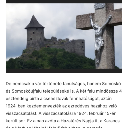
De nemcsak a vár története tanulságos, hanem Somoskő
és Somoskőújfalu településeké is. A két falu mindössze 4
esztendeig bírta a csehszlovák fennhatóságot, aztán
1924-ben kezdeményezték az ezredéves hazához való
visszacsatolást. A visszacsatolásra 1924. február 15-én
került sor. Ez a nap azóta a Hazatérés Napja itt a Karancs