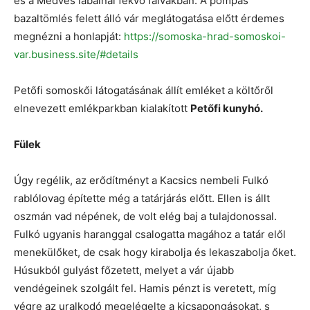
és a Medves lábainál fekvő falvakban. A pompás
bazaltömlés felett álló vár meglátogatása előtt érdemes
megnézni a honlapját:
https://somoska-hrad-somoskoi-
var.business.site/#details
Petőfi somoskői látogatásának állít emléket a költőről
elnevezett emlékparkban kialakított
Petőfi kunyhó.
Fülek
Úgy regélik, az erődítményt a Kacsics nembeli Fulkó
rablólovag építette még a tatárjárás előtt. Ellen is állt
oszmán vad népének, de volt elég baj a tulajdonossal.
Fulkó ugyanis haranggal csalogatta magához a tatár elől
menekülőket, de csak hogy kirabolja és lekaszabolja őket.
Húsukból gulyást főzetett, melyet a vár újabb
vendégeinek szolgált fel. Hamis pénzt is veretett, míg
végre az uralkodó megelégelte a kicsapongásokat, s