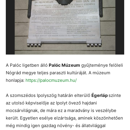
A Palóc ligetben álló
Palóc Múzeum
gyűjteménye felöleli
Nógrád megye teljes paraszti kultúráját. A múzeum
honlapja:
https://palocmuzeum.hu/
A szomszédos Ipolyszög határán elterülő
Égerláp
szinte
az utolsó képviselője az Ipolyt övező hajdani
mocsárvilágnak, de mára ez a maradvány is veszélybe
került. Egyetlen esélye elzártsága, aminek köszönhetően
még mindig igen gazdag növény- és állatvilággal