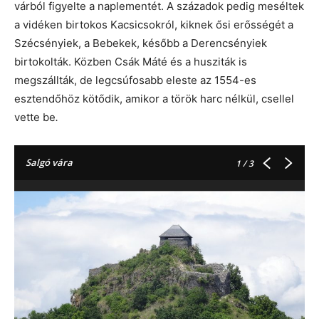
várból figyelte a naplementét. A századok pedig meséltek
a vidéken birtokos Kacsicsokról, kiknek ősi erősségét a
Szécsényiek, a Bebekek, később a Derencsényiek
birtokolták. Közben Csák Máté és a husziták is
megszállták, de legcsúfosabb eleste az 1554-es
esztendőhöz kötődik, amikor a török harc nélkül, csellel
vette be
.
Salgó vára
1
/ 3