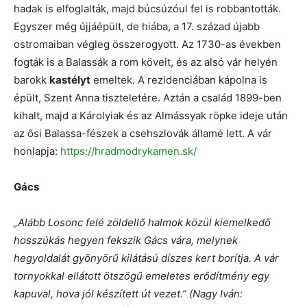
hadak is elfoglalták, majd búcsúzóul fel is robbantották.
Egyszer még újjáépült, de hiába, a 17. század újabb
ostromaiban végleg összerogyott. Az 1730-as években
fogták is a Balassák a rom köveit, és az alsó vár helyén
barokk
kastélyt
emeltek. A rezidenciában kápolna is
épült, Szent Anna tiszteletére. Aztán a család 1899-ben
kihalt, majd a Károlyiak és az Almássyak röpke ideje után
az ősi Balassa-fészek a csehszlovák államé lett. A vár
honlapja:
https://hradmodrykamen.sk/
Gács
„Alább Losonc felé zöldellő halmok közül kiemelkedő
hosszúkás hegyen fekszik Gács vára, melynek
hegyoldalát gyönyörű kilátású díszes kert borítja. A vár
tornyokkal ellátott ötszögű emeletes erődítmény egy
kapuval, hova jól készített út vezet.” (Nagy Iván: