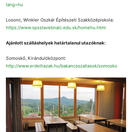
lang=hu
Losonc, Winkler Oszkár Építészeti Szakközépiskola:
https://www.spsstavebnalc.edu.sk/homehu.html
Ajánlott szálláshelyek határtalanul utazóknak:
Somoskő, Kirándulóközpont:
http://www.erdeihazak.hu/bakancsszallasok/somosko