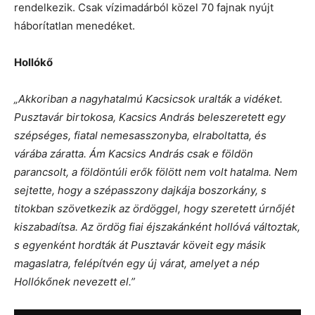
rendelkezik. Csak vízimadárból közel 70 fajnak nyújt
háborítatlan menedéket.
Hollókő
„Akkoriban a nagyhatalmú Kacsicsok uralták a vidéket.
Pusztavár birtokosa, Kacsics András beleszeretett egy
szépséges, fiatal nemesasszonyba, elraboltatta, és
várába záratta. Ám Kacsics András csak e földön
parancsolt, a földöntúli erők fölött nem volt hatalma. Nem
sejtette, hogy a szépasszony dajkája boszorkány, s
titokban szövetkezik az ördöggel, hogy szeretett úrnőjét
kiszabadítsa. Az ördög fiai éjszakánként hollóvá változtak,
s egyenként hordták át Pusztavár köveit egy másik
magaslatra, felépítvén egy új várat, amelyet a nép
Hollókőnek nevezett el.”