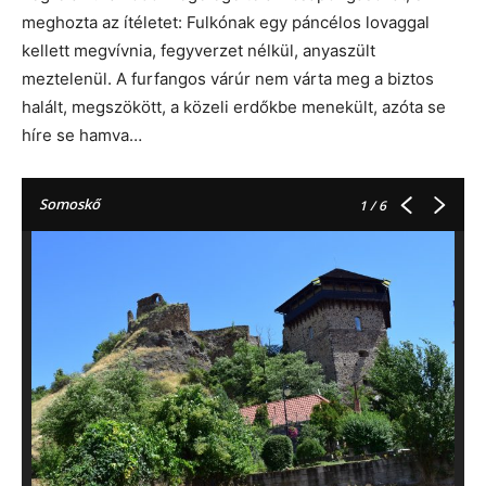
meghozta az ítéletet: Fulkónak egy páncélos lovaggal
kellett megvívnia, fegyverzet nélkül, anyaszült
meztelenül. A furfangos várúr nem várta meg a biztos
halált, megszökött, a közeli erdőkbe menekült, azóta se
híre se hamva…
Somoskő
1
/ 6