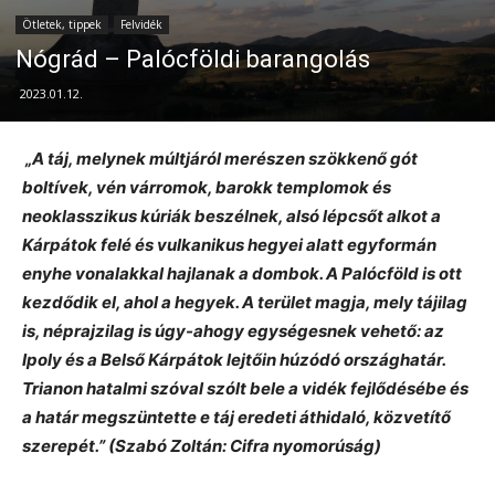
Ötletek, tippek
Felvidék
Nógrád – Palócföldi barangolás
2023.01.12.
„A táj, melynek múltjáról merészen szökkenő gót
boltívek, vén várromok, barokk templomok és
neoklasszikus kúriák beszélnek, alsó lépcsőt alkot a
Kárpátok felé és vulkanikus hegyei alatt egyformán
enyhe vonalakkal hajlanak a dombok. A Palócföld is ott
kezdődik el, ahol a hegyek. A terület magja, mely tájilag
is, néprajzilag is úgy-ahogy egységesnek vehető: az
Ipoly és a Belső Kárpátok lejtőin húzódó országhatár.
Trianon hatalmi szóval szólt bele a vidék fejlődésébe és
a határ megszüntette e táj eredeti áthidaló, közvetítő
szerepét.” (Szabó Zoltán: Cifra nyomorúság)