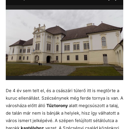
De 4 év sem telt el, és a császári túlerő itt is megtörte a
kuruc ellenállást. Szécsénynek még ferde tornya is van. A
városháza előtt álló
Tűztorony
alatt megcsúszott a talaj,
de talán már nem is bánják a helyiek, hisz így válhatott a
város ismert jelképévé. A szépen felújított sétálóutca a
barokk
kastélyhoz
vezet. A Szécsényi család középkori