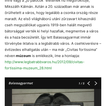
Imre vagy a „jó palócok” életének hű megörökítője,
Mikszáth Kálmán. Aztán a 20. században már annak is
örülhetett a város, hogy legalább a csonka ország része
maradt. Az első világháború utáni zűrzavart kihasználó
cseh megszállókat ugyanis 1919-ben halált megvető
bátorsággal verték ki helyi hazafiak, megmentve a város
és a haza becsületét. Így lett Balassagyarmat immár
törvénybe iktatva is a legbátrabb város. A csehkiverésre –
évtizedes elhallgatás után – ma már „Civitas fortissima”
néven
múzeum
is emlékezik, íme a honlapja:
http://www.legbatrabbvaros.hu/2012/09/civitas-
fortissima-muzeum_28.html
Balassagyarmat
1
/ 5