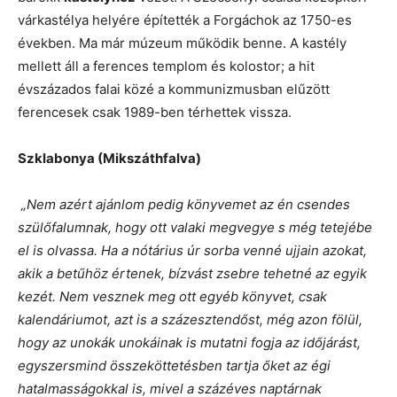
várkastélya helyére építették a Forgáchok az 1750-es
években. Ma már múzeum működik benne. A kastély
mellett áll a ferences templom és kolostor; a hit
évszázados falai közé a kommunizmusban elűzött
ferencesek csak 1989-ben térhettek vissza.
Szklabonya (Mikszáthfalva)
„Nem azért ajánlom pedig könyvemet az én csendes
szülőfalumnak, hogy ott valaki megvegye s még tetejébe
el is olvassa. Ha a nótárius úr sorba venné ujjain azokat,
akik a betűhöz értenek, bízvást zsebre tehetné az egyik
kezét. Nem vesznek meg ott egyéb könyvet, csak
kalendáriumot, azt is a százesztendőst, még azon fölül,
hogy az unokák unokáinak is mutatni fogja az időjárást,
egyszersmind összeköttetésben tartja őket az égi
hatalmasságokkal is, mivel a százéves naptárnak