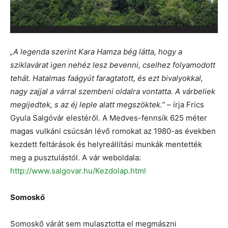
„A legenda szerint Kara Hamza bég látta, hogy a
sziklavárat igen nehéz lesz bevenni, cselhez folyamodott
tehát. Hatalmas faágyút faragtatott, és ezt bivalyokkal,
nagy zajjal a várral szembeni oldalra vontatta. A várbeliek
megijedtek, s az éj leple alatt megszöktek.”
– írja Frics
Gyula Salgóvár elestéről. A Medves-fennsík 625 méter
magas vulkáni csúcsán lévő romokat az 1980-as években
kezdett feltárások és helyreállítási munkák mentették
meg a pusztulástól. A vár weboldala:
http://www.salgovar.hu/Kezdolap.html
Somoskő
Somoskő várát sem mulasztotta el megmászni