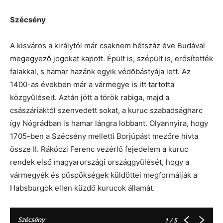
Szécsény
A kisváros a királytól már csaknem hétszáz éve Budával
megegyező jogokat kapott. Épült is, szépült is, erősítették
falakkal, s hamar hazánk egyik védőbástyája lett. Az
1400-as években már a vármegye is itt tartotta
közgyűléseit. Aztán jött a török rabiga, majd a
császáriaktól szenvedett sokat, a kuruc szabadságharc
így Nógrádban is hamar lángra lobbant. Olyannyira, hogy
1705-ben a Szécsény melletti Borjúpást mezőre hívta
össze II. Rákóczi Ferenc vezérlő fejedelem a kuruc
rendek első magyarországi országgyűlését, hogy a
vármegyék és püspökségek küldöttei megformálják a
Habsburgok ellen küzdő kurucok államát.
Szécsény
1
/ 5