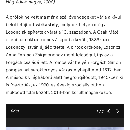
Nógrádvármegye, 1900)
A grófok helyett ma már a szállóvendégeket várja a kívül-
belül felújított
várkastély
, melynek helyén még a
Losonciak építettek várat a 13. században. A Csák Máté
elleni harcokban romos állapotba került, 1386-ban
Losonczy István újjáépíttette. A birtok örököse, Losonczi
Anna Forgách Zsigmondhoz ment feleségül, így az a
Forgách családé lett. A romos vár helyén Forgách Simon
pompás hat saroktornyos várkastélyt építtetett 1612-ben.
A második világháború alatt megrongálódott, 1945-ben ki
is fosztották, az 1990-es évekig szociális otthon
működött falai között. 2016-ban került magánkézbe.
Gács
1
/ 5