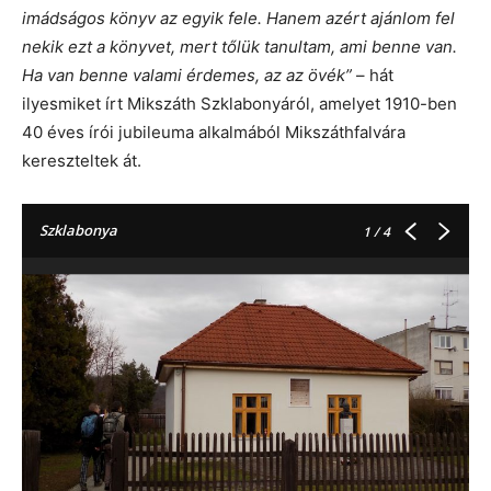
imádságos könyv az egyik fele. Hanem azért ajánlom fel
nekik ezt a könyvet, mert tőlük tanultam, ami benne van.
Ha van benne valami érdemes, az az övék”
– hát
ilyesmiket írt Mikszáth Szklabonyáról, amelyet 1910-ben
40 éves írói jubileuma alkalmából Mikszáthfalvára
kereszteltek át.
Szklabonya
1
/ 4