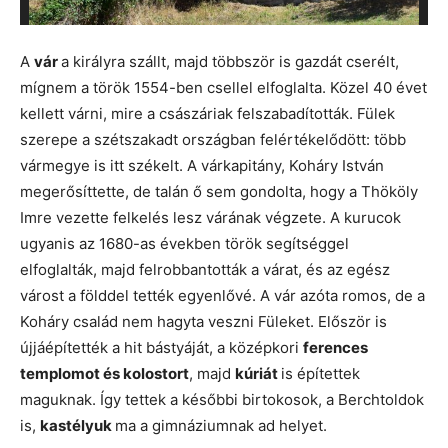
A
vár
a királyra szállt, majd többször is gazdát cserélt,
mígnem a török 1554-ben csellel elfoglalta. Közel 40 évet
kellett várni, mire a császáriak felszabadították. Fülek
szerepe a szétszakadt országban felértékelődött: több
vármegye is itt székelt. A várkapitány, Koháry István
megerősíttette, de talán ő sem gondolta, hogy a Thököly
Imre vezette felkelés lesz várának végzete. A kurucok
ugyanis az 1680-as években török segítséggel
elfoglalták, majd felrobbantották a várat, és az egész
várost a földdel tették egyenlővé. A vár azóta romos, de a
Koháry család nem hagyta veszni Füleket. Először is
újjáépítették a hit bástyáját, a középkori
ferences
templomot és kolostort
, majd
kúriát
is építettek
maguknak. Így tettek a későbbi birtokosok, a Berchtoldok
is,
kastélyuk
ma a gimnáziumnak ad helyet.