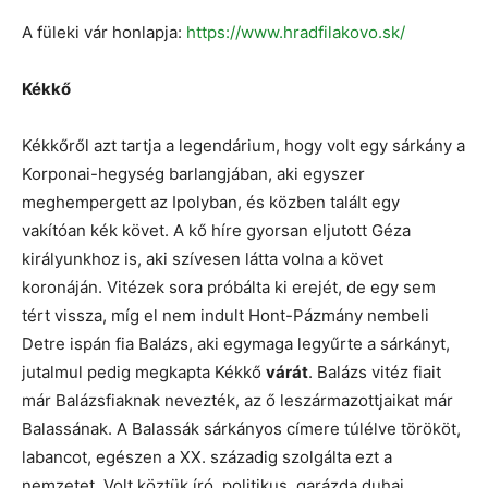
A füleki vár honlapja:
https://www.hradfilakovo.sk/
Kékkő
Kékkőről azt tartja a legendárium, hogy volt egy sárkány a
Korponai-hegység barlangjában, aki egyszer
meghempergett az Ipolyban, és közben talált egy
vakítóan kék követ. A kő híre gyorsan eljutott Géza
királyunkhoz is, aki szívesen látta volna a követ
koronáján. Vitézek sora próbálta ki erejét, de egy sem
tért vissza, míg el nem indult Hont-Pázmány nembeli
Detre ispán fia Balázs, aki egymaga legyűrte a sárkányt,
jutalmul pedig megkapta Kékkő
várát
. Balázs vitéz fiait
már Balázsfiaknak nevezték, az ő leszármazottjaikat már
Balassának. A Balassák sárkányos címere túlélve törököt,
labancot, egészen a XX. századig szolgálta ezt a
nemzetet. Volt köztük író, politikus, garázda duhaj,