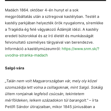
Madách 1864. október 4-én hunyt el a sok
megpróbáltatás után a sztregovai kastélyban. Testét a
kastély parkjában helyezték örök nyugalomra, síremléke
a Tragédia ég felé vágyakozó Ádámját idézi. A kastély
eredeti bútorokkal és az író életét és munkásságát
felvonultató személyes tárgyaival van berendezve.
Információ a kastélymúzeumról:
https://www.snm.sk/?
uvodna-stranka-madach
Salgó vára
„Talán nem volt Magyarországban vár, mely oly közel
szomszédja lett volna a csillagoknak, mint Salgó. Sokáig
ültem romjainak legfelső csúcsán, tekintetem
mérföldeken, lelkem századokon túl barangolt.”
– írta
Petőfi Sándor útirajzaiban, mikor 1845 júniusában a