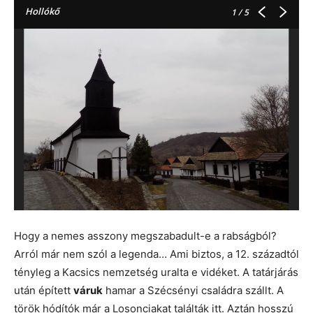
Hollókő
1
/ 5
Hogy a nemes asszony megszabadult-e a rabságból?
Arról már nem szól a legenda… Ami biztos, a 12. századtól
tényleg a Kacsics nemzetség uralta e vidéket. A tatárjárás
után épített
váruk
hamar a Szécsényi családra szállt. A
török hódítók már a Losonciakat találták itt. Aztán hosszú