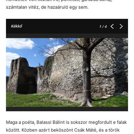
számtalan vitéz, de hazaáruló egy sem.
Kékkő
1
/ 4
Maga a poéta, Balassi Bálint is sokszor megfordult e falak
között. Közben azért beköszönt Csák Máté, és a török