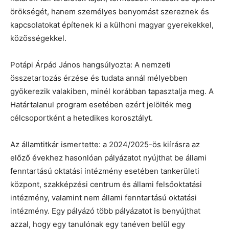
örökségét, hanem személyes benyomást szereznek és
kapcsolatokat építenek ki a külhoni magyar gyerekekkel,
közösségekkel.
Potápi Árpád János hangsúlyozta: A nemzeti
összetartozás érzése és tudata annál mélyebben
gyökerezik valakiben, minél korábban tapasztalja meg. A
Határtalanul program esetében ezért jelölték meg
célcsoportként a hetedikes korosztályt.
Az államtitkár ismertette: a 2024/2025-ös kiírásra az
előző évekhez hasonlóan pályázatot nyújthat be állami
fenntartású oktatási intézmény esetében tankerületi
központ, szakképzési centrum és állami felsőoktatási
intézmény, valamint nem állami fenntartású oktatási
intézmény. Egy pályázó több pályázatot is benyújthat
azzal, hogy egy tanulónak egy tanéven belül egy