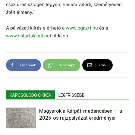
csak üres szlogen legyen, hanem valódi, személyesen
átélt élmény.”
A pályázati kiírás elérhető a
www.bgazrt.hu
és a
www.hatartalanul.net
oldalon.
Facebook
WhatsApp
Email
KAPCSOLÓDÓ CIKKEK
LEGFRISSEBB
Magyarok a Kárpát-medencében – a
2025-ös rajzpályázat eredményei