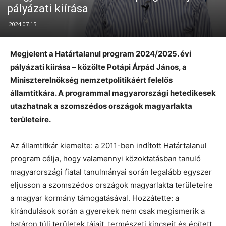
pályázati kiírása
2024.07.15.
Megjelent a Határtalanul program 2024/2025. évi
pályázati kiírása – közölte Potápi Árpád János, a
Miniszterelnökség nemzetpolitikáért felelős
államtitkára. A programmal magyarországi hetedikesek
utazhatnak a szomszédos országok magyarlakta
területeire.
Az államtitkár kiemelte: a 2011-ben indított Határtalanul
program célja, hogy valamennyi közoktatásban tanuló
magyarországi fiatal tanulmányai során legalább egyszer
eljusson a szomszédos országok magyarlakta területeire
a magyar kormány támogatásával. Hozzátette: a
kirándulások során a gyerekek nem csak megismerik a
határon túli területek tájait, természeti kincseit és épített