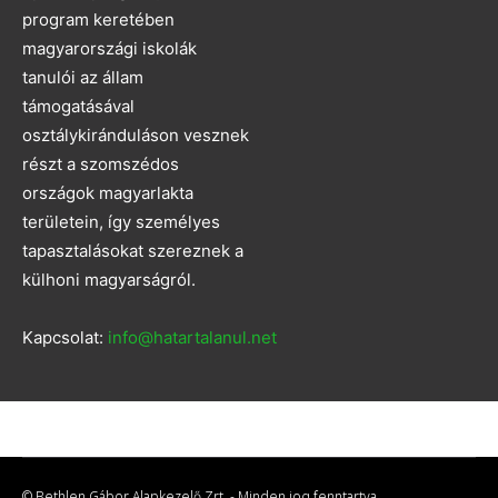
program keretében
magyarországi iskolák
tanulói az állam
támogatásával
osztálykiránduláson vesznek
részt a szomszédos
országok magyarlakta
területein, így személyes
tapasztalásokat szereznek a
külhoni magyarságról.
Kapcsolat:
info@hatartalanul.net
© Bethlen Gábor Alapkezelő Zrt. - Minden jog fenntartva