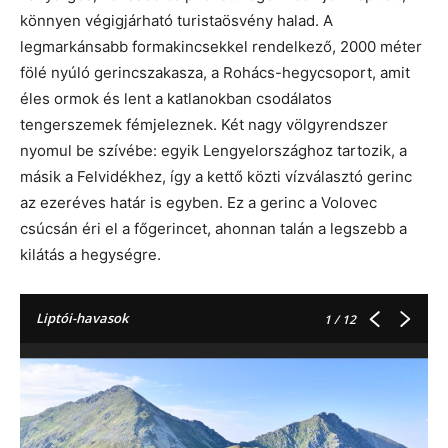
könnyen végigjárható turistaösvény halad. A
legmarkánsabb formakincsekkel rendelkező, 2000 méter
fölé nyúló gerincszakasza, a Rohács-hegycsoport, amit
éles ormok és lent a katlanokban csodálatos
tengerszemek fémjeleznek. Két nagy völgyrendszer
nyomul be szívébe: egyik Lengyelországhoz tartozik, a
másik a Felvidékhez, így a kettő közti vízválasztó gerinc
az ezeréves határ is egyben. Ez a gerinc a Volovec
csúcsán éri el a főgerincet, ahonnan talán a legszebb a
kilátás a hegységre.
Liptói-havasok
1
/ 12