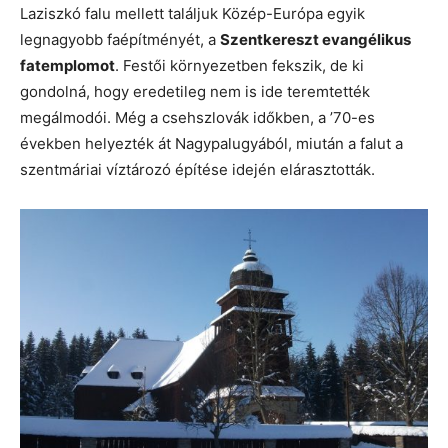
Laziszkó falu mellett találjuk Közép-Európa egyik
legnagyobb faépítményét, a
Szentkereszt evangélikus
fatemplomot
. Festői környezetben fekszik, de ki
gondolná, hogy eredetileg nem is ide teremtették
megálmodói. Még a csehszlovák időkben, a ’70-es
években helyezték át Nagypalugyából, miután a falut a
szentmáriai víztározó építése idején elárasztották.