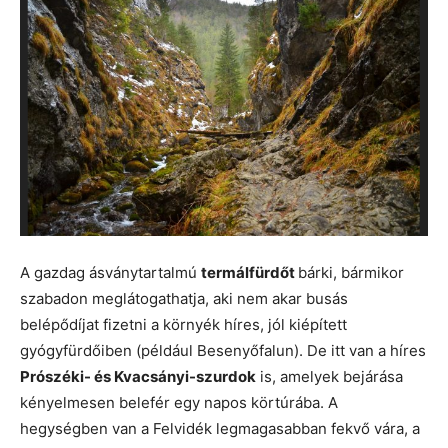
A gazdag ásványtartalmú
termálfürdőt
bárki, bármikor
szabadon meglátogathatja, aki nem akar busás
belépődíjat fizetni a környék híres, jól kiépített
gyógyfürdőiben (például Besenyőfalun). De itt van a híres
Prószéki- és Kvacsányi-szurdok
is, amelyek bejárása
kényelmesen belefér egy napos körtúrába. A
hegységben van a Felvidék legmagasabban fekvő vára, a