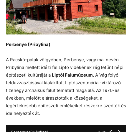
Perbenye (Pribylina)
A Racskó-patak völgyében, Perbenye, vagy mai nevén
Pribylina mellett idézi fel Liptó vidékének rég letűnt népi
építészeti kultúráját a
Liptói Falumúzeum.
A Vág folyó
felduzzasztásával kialakított Liptószentmáriai-víztározó
tizenegy archaikus falut temetett maga alá. Az 1970-es
években, mielőtt elárasztották a községeket, a
legértékesebb építészeti emlékeiket részekre szedték és
ide helyezték át.