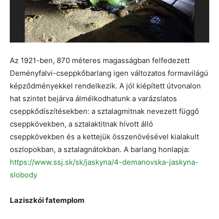
Az 1921-ben, 870 méteres magasságban felfedezett
Deményfalvi-cseppkőbarlang igen változatos formavilágú
képződményekkel rendelkezik. A jól kiépített útvonalon
hat szintet bejárva álmélkodhatunk a varázslatos
cseppkődíszítésekben: a sztalagmitnak nevezett függő
cseppkövekben, a sztalaktitnak hívott álló
cseppkövekben és a kettejük összenövésével kialakult
oszlopokban, a sztalagnátokban. A barlang honlapja:
https://www.ssj.sk/sk/jaskyna/4-demanovska-jaskyna-
slobody
Laziszkói fatemplom