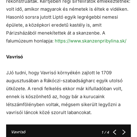
rekonstruálták. Kertjében régi sírfeliratok emlékeztetnek:
volt idő, amikor magyarok és németek is éltek e vidéken.
Hasonló sorsra jutott Liptó egyik legrégebbi nemesi
épülete, a középkori eredetű kastély is, amit
Párizsházából menekítettek át a skanzenbe. A
falumúzeum honlapja:
https://www.skanzenpribylina.sk/
Vavrisó
JJó tudni, hogy Vavrisó környékén zajlott le 1709
augusztusában a Rákóczi-szabadságharc egyik utolsó
ütközete. A rendi felkelés ekkor már kifulladóban volt,
ennek is köszönhető az, hogy bár a kurucaink
létszámfölényben voltak, mégsem sikerült legyőzni a
vavrisói láncok közé szorult labancokat.
Vavrisó
1
/ 4