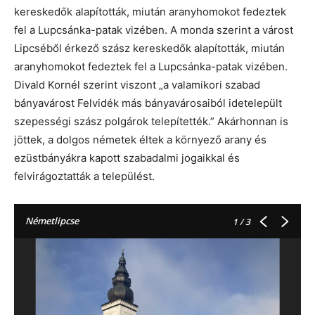
kereskedők alapították, miután aranyhomokot fedeztek
fel a Lupcsánka-patak vizében. A monda szerint a várost
Lipcséből érkező szász kereskedők alapították, miután
aranyhomokot fedeztek fel a Lupcsánka-patak vizében.
Divald Kornél szerint viszont „a valamikori szabad
bányavárost Felvidék más bányavárosaiból idetelepült
szepességi szász polgárok telepítették.” Akárhonnan is
jöttek, a dolgos németek éltek a környező arany és
ezüstbányákra kapott szabadalmi jogaikkal és
felvirágoztatták a települést.
Németlipcse
1
/ 3