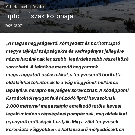
Ötletek, tippek
Felvidék
Liptó – Észak koronája
2023.08.07.
„A magas hegységektől környezett és borított Liptó
megye tájképi szépségekre és vadregényes jellegére
nézve hazánknak legszebb, legérdekesebb részei közé
sorozható. A felhőkbe meredő hegyormok
megszaggatott csúcsaikkal, s fenyveserdő borította
oldalaikkal tekintenek le a Vág völgyének hullámos
lapályára, hol apró helységek sorakoznak. A Középponti
Kárpátoktól nyugat felé húzódó liptói havasoknak
2.000 méternyi magasságig emelkedő tetői a havasi
legelő minden szépségével pompáznak, míg oldalaikat
gyönyörű erdőségek borítják. Míg a zöld fenyvesek
koronázta völgyekben, a katlanszerű mélyedésekben