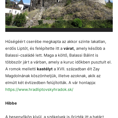
Hűségéért cserébe megkapta az akkor szinte lakatlan,
erdős Liptót, és felépítette itt a
várat,
amely később a
Balassi-családé lett. Maga a költő, Balassi Bálint is
többször járt a várban, amely a kuruc időkben pusztult el.
A romok melletti
kastélyt
a XVII. században élt Zay
Magdolnának köszönhetjük, illetve azoknak, akik az
elmúlt két évtizedben felújították. A vár honlapja:
https://www.hradliptovskyhradok.sk/
Hibbe
A besenyőkön kívül, a székelyek is őrizték itt a határt