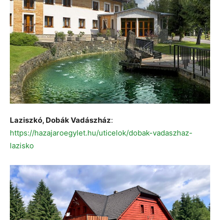
Laziszkó, Dobák Vadászház
:
https://hazajaroegylet.hu/uticelok/dobak-vadaszhaz-
lazisko