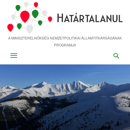
Ugrás
a
fő
tartalomra
A MINISZTERELNÖKSÉG NEMZETPOLITIKAI ÁLLAMTITKÁRSÁGÁNAK
PROGRAMJA