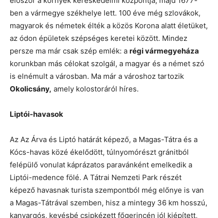
először a környék kereskedelmi központja, majd 1677-
ben a vármegye székhelye lett. 100 éve még szlovákok,
magyarok és németek élték a közös Korona alatt életüket,
az ódon épületek szépséges keretei között. Mindez
persze ma már csak szép emlék: a
régi vármegyeháza
korunkban más célokat szolgál, a magyar és a német szó
is elnémult a városban. Ma már a városhoz tartozik
Okolicsány,
amely kolostoráról híres.
Liptói-havasok
Az Az Árva és Liptó határát képező, a Magas-Tátra és a
Kócs-havas közé ékelődött, túlnyomórészt gránitból
felépülő vonulat káprázatos paravánként emelkedik a
Liptói-medence fölé. A Tátrai Nemzeti Park részét
képező havasnak turista szempontból még előnye is van
a Magas-Tátrával szemben, hisz a mintegy 36 km hosszú,
kanyargós, kevésbé csipkézett főgerincén jól kiépített,