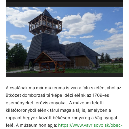
A csatának ma már múzeuma is van a falu szélén, ahol az
ütközet domborzati térképe idézi elénk az 1709-es
eseményeket, erőviszonyokat. A múzeum feletti
kilátótoronyból elénk tárul maga a táj is, amelyben a
roppant hegyek között békésen kanyarog a Vág nyugat
felé. A múzeum honlapja:
https://www.vavrisovo.sk/obec-