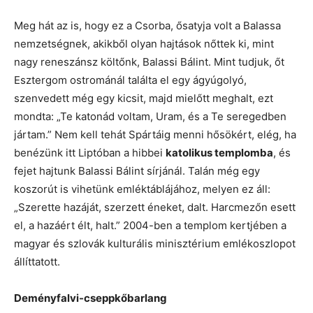
Meg hát az is, hogy ez a Csorba, ősatyja volt a Balassa
nemzetségnek, akikből olyan hajtások nőttek ki, mint
nagy reneszánsz költőnk, Balassi Bálint. Mint tudjuk, őt
Esztergom ostrománál találta el egy ágyúgolyó,
szenvedett még egy kicsit, majd mielőtt meghalt, ezt
mondta: „Te katonád voltam, Uram, és a Te seregedben
jártam.” Nem kell tehát Spártáig menni hősökért, elég, ha
benézünk itt Liptóban a hibbei
katolikus templomba
, és
fejet hajtunk Balassi Bálint sírjánál. Talán még egy
koszorút is vihetünk emléktáblájához, melyen ez áll:
„Szerette hazáját, szerzett éneket, dalt. Harcmezőn esett
el, a hazáért élt, halt.” 2004-ben a templom kertjében a
magyar és szlovák kulturális minisztérium emlékoszlopot
állíttatott.
Deményfalvi-cseppkőbarlang