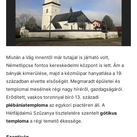
Miután a Vág innentől már tutajjal is járható volt,
Németlipcse fontos kereskedelmi központ is lett. Ám a
bányák kimerülése, majd a kézműipar hanyatlása a 19.
században elvette elsőségét. Megmaradt épületei és
templomai mesélnek régi nagy híréről, gazdagságáról.
Erődített, vaskos toronnyal bíró 13. századi
plébániatemploma
az egykori piactéren áll. A
Hétfájdalmú Szűzanya tiszteletére szentelt
gótikus
temploma
a régi temető ékessége.
Szentiván