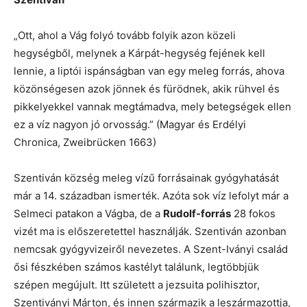
„Ott, ahol a Vág folyó tovább folyik azon közeli
hegységből, melynek a Kárpát-hegység fejének kell
lennie, a liptói ispánságban van egy meleg forrás, ahova
közönségesen azok jönnek és fürödnek, akik rühvel és
pikkelyekkel vannak megtámadva, mely betegségek ellen
ez a víz nagyon jó orvosság.” (Magyar és Erdélyi
Chronica, Zweibrücken 1663)
Szentiván község meleg vízű forrásainak gyógyhatását
már a 14. században ismerték. Azóta sok víz lefolyt már a
Selmeci patakon a Vágba, de a
Rudolf-forrás
28 fokos
vizét ma is előszeretettel használják. Szentiván azonban
nemcsak gyógyvizeiről nevezetes. A Szent-Iványi család
ősi fészkében számos kastélyt találunk, legtöbbjük
szépen megújult. Itt született a jezsuita polihisztor,
Szentiványi Márton, és innen származik a leszármazottja,