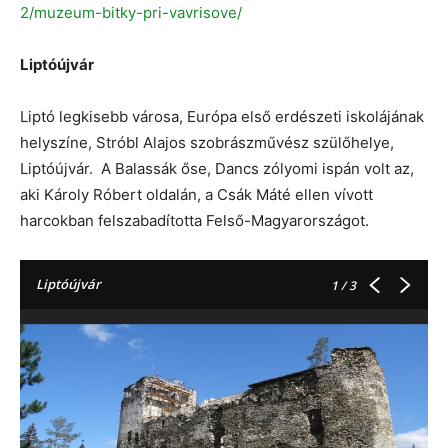
2/muzeum-bitky-pri-vavrisove/
Liptóújvár
Liptó legkisebb városa, Európa első erdészeti iskolájának
helyszíne, Stróbl Alajos szobrászművész szülőhelye,
Liptóújvár. A Balassák őse, Dancs zólyomi ispán volt az,
aki Károly Róbert oldalán, a Csák Máté ellen vívott
harcokban felszabadította Felső-Magyarországot.
Liptóújvár
1
/ 3