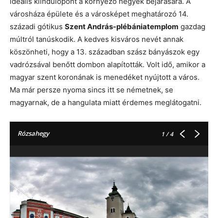
ideális kiindulópont a környező hegyek bejárására. A
városháza épülete és a városképet meghatározó 14.
századi gótikus
Szent András-plébániatemplom
gazdag
múltról tanúskodik. A kedves kisváros nevét annak
köszönheti, hogy a 13. században szász bányászok egy
vadrózsával benőtt dombon alapították. Volt idő, amikor a
magyar szent koronának is menedéket nyújtott a város.
Ma már persze nyoma sincs itt se németnek, se
magyarnak, de a hangulata miatt érdemes meglátogatni.
Rózsahegy
1
/ 4