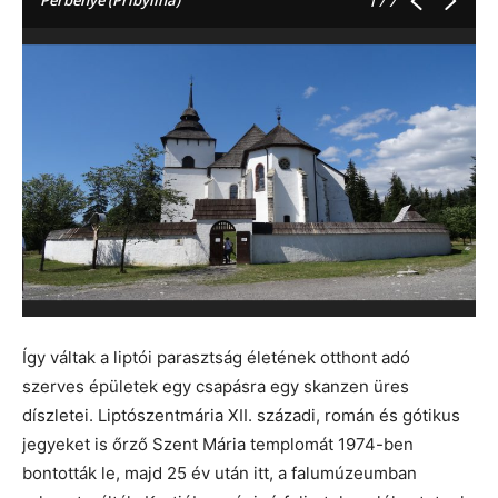
Perbenye (Pribylina)
1
/ 7
Így váltak a liptói parasztság életének otthont adó
szerves épületek egy csapásra egy skanzen üres
díszletei. Liptószentmária XII. századi, román és gótikus
jegyeket is őrző Szent Mária templomát 1974-ben
bontották le, majd 25 év után itt, a falumúzeumban