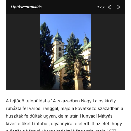
Liptószentmiklós
1
/ 7
A fejlődő települést a 14. században Nagy Lajos király
ruházta fel városi ranggal, majd a következő században a
husziták feldúlták ugyan, de miután Hunyadi Mátyás
kiverte őket Liptóból, olyannyira feléledt itt az élet, hogy