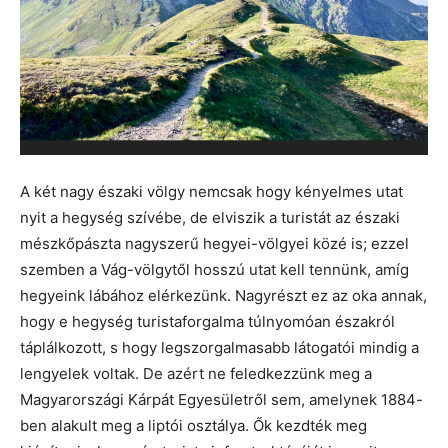
A két nagy északi völgy nemcsak hogy kényelmes utat
nyit a hegység szívébe, de elviszik a turistát az északi
mészkőpászta nagyszerű hegyei-völgyei közé is; ezzel
szemben a Vág-völgytől hosszú utat kell tennünk, amíg
hegyeink lábához elérkezünk. Nagyrészt ez az oka annak,
hogy e hegység turistaforgalma túlnyomóan északról
táplálkozott, s hogy legszorgalmasabb látogatói mindig a
lengyelek voltak. De azért ne feledkezzünk meg a
Magyarországi Kárpát Egyesületről sem, amelynek 1884-
ben alakult meg a liptói osztálya. Ők kezdték meg