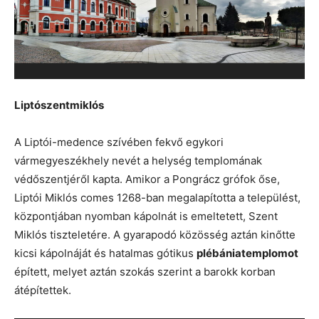
Liptószentmiklós
A Liptói-medence szívében fekvő egykori
vármegyeszékhely nevét a helység templomának
védőszentjéről kapta. Amikor a Pongrácz grófok őse,
Liptói Miklós comes 1268-ban megalapította a települést,
központjában nyomban kápolnát is emeltetett, Szent
Miklós tiszteletére. A gyarapodó közösség aztán kinőtte
kicsi kápolnáját és hatalmas gótikus
plébániatemplomot
épített, melyet aztán szokás szerint a barokk korban
átépítettek.