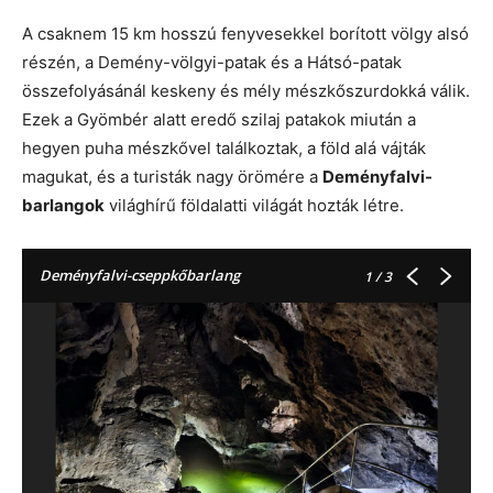
A csaknem 15 km hosszú fenyvesekkel borított völgy alsó
részén, a Demény-völgyi-patak és a Hátsó-patak
összefolyásánál keskeny és mély mészkőszurdokká válik.
Ezek a Gyömbér alatt eredő szilaj patakok miután a
hegyen puha mészkővel találkoztak, a föld alá vájták
magukat, és a turisták nagy örömére a
Deményfalvi-
barlangok
világhírű földalatti világát hozták létre.
Deményfalvi-cseppkőbarlang
1
/ 3