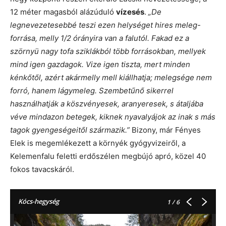
12 méter magasból alázúduló
vízesés
.
„De
legnevezetesebbé teszi ezen helységet hires meleg-
forrása, melly 1/2 órányira van a falutól. Fakad ez a
szörnyü nagy tofa sziklákból több forrásokban, mellyek
mind igen gazdagok. Vize igen tiszta, mert minden
kénkőtől, azért akármelly mell kiállhatja; melegsége nem
forró, hanem lágymeleg. Szembetűnő sikerrel
használhatják a köszvényesek, aranyeresek, s átaljába
véve mindazon betegek, kiknek nyavalyájok az inak s más
tagok gyengeségeitől származik.”
Bizony, már Fényes
Elek is megemlékezett a környék gyógyvizeiről, a
Kelemenfalu feletti erdőszélen megbújó apró, közel 40
fokos tavacskáról.
Kócs-hegység
1
/ 6