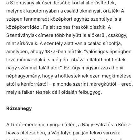
a Szentiványiak ősei. Később körfallal erősítették,
melynek kaputornyában a család okmányait őrizték. A
szépen fennmaradt középkori egyház szentélye is a
középkort idézi. Falait színes freskók díszítik. A
Szentiványiak címere több helyütt is előkerül, csakúgy,
mint sírköveik. A szentély alatt van a család sírboltja,
amelyben, ahogy 1877-ben leírták: “valóságos épségben
levő múmia-alakú, s még ép ruhával ellátott holttestek
nagy számmal találhatók”. Ezt úgy magyarázza a helyi
néphagyomány, hogy a holttesteknek ezen megkímélése
attól a kénforrástól – a monda szerint méregkúttól – ered,
mely a falkerítésnek déli oldalán felbugyog.
Rózsahegy
A Liptói-medence nyugati felén, a Nagy-Fátra és a Kócs-
havas ölelésében, a Vág folyó partján fekvő városka