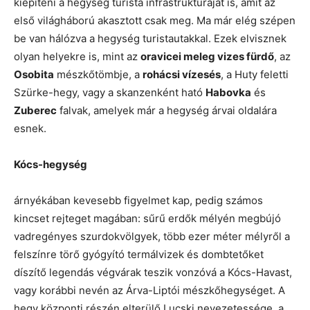
kiépíteni a hegység turista infrastruktúráját is, amit az
első világháború akasztott csak meg. Ma már elég szépen
be van hálózva a hegység turistautakkal. Ezek elvisznek
olyan helyekre is, mint az
oravicei meleg vizes fürdő
, az
Osobita
mészkőtömbje, a
rohácsi vízesés
, a Huty feletti
Szürke-hegy, vagy a skanzenként ható
Habovka
és
Zuberec
falvak, amelyek már a hegység árvai oldalára
esnek.
Kócs-hegység
árnyékában kevesebb figyelmet kap, pedig számos
kincset rejteget magában: sűrű erdők mélyén megbújó
vadregényes szurdokvölgyek, több ezer méter mélyről a
felszínre törő gyógyító termálvizek és dombtetőket
díszítő legendás végvárak teszik vonzóvá a Kócs-Havast,
vagy korábbi nevén az Árva-Liptói mészkőhegységet. A
hegy központi részén elterülő Lucski nevezetessége, a