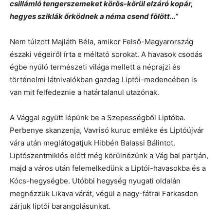
csillámló tengerszemeket körös-körül elzáró kopár,
hegyes sziklák őrködnek a néma csend fölött…”
Nem túlzott Majláth Béla, amikor Felső-Magyarország
északi végeiről írta e méltató sorokat. A havasok csodás
égbe nyúló természeti világa mellett a néprajzi és
történelmi látnivalókban gazdag Liptói-medencében is
van mit felfedeznie a határtalanul utazónak.
A Vággal együtt lépünk be a Szepességből Liptóba.
Perbenye skanzenja, Vavrisó kuruc emléke és Liptóújvár
vára után meglátogatjuk Hibbén Balassi Bálintot.
Liptószentmiklós előtt még körülnézünk a Vág bal partján,
majd a város után felemelkedünk a Liptói-havasokba és a
Kócs-hegységbe. Utóbbi hegység nyugati oldalán
megnézzük Likava várát, végül a nagy-fátrai Farkasdon
zárjuk liptói barangolásunkat.