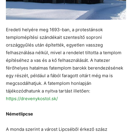
Eredeti helyére meg 1693-ban, a protestánsok
templomépítési szándékait szentesítő soproni
országgyűlés után építették, egyetlen vasszeg
felhasználása nélkül, mivel a rendelet tiltotta a templom
építéséhez a vas és a kő felhasználását. A hatezer
férőhelyes hatalmas fatemplom barokk berendezésének
egy részét, például a fából faragott oltárt még ma is
megcsodálhatjuk. A fatemplom honlapján
tájékozódhatunk a nyitva tartást illetően:
https://drevenykostol.sk/
Németlipcse
A monda szerint a várost Lipcséből érkező szász