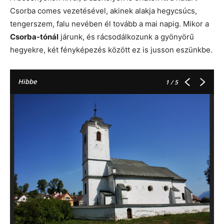
Csorba comes vezetésével, akinek alakja hegycsúcs,
tengerszem, falu nevében él tovább a mai napig. Mikor a
Csorba-tónál
járunk, és rácsodálkozunk a gyönyörű
hegyekre, két fényképezés között ez is jusson eszünkbe.
Hibbe
1
/ 5