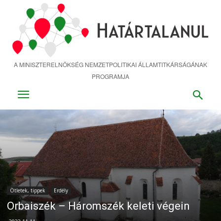
Ugrás
a
fő
tartalomra
A MINISZTERELNÖKSÉG NEMZETPOLITIKAI ÁLLAMTITKÁRSÁGÁNAK
PROGRAMJA
Ötletek, tippek
Erdély
Orbaiszék – Háromszék keleti végein