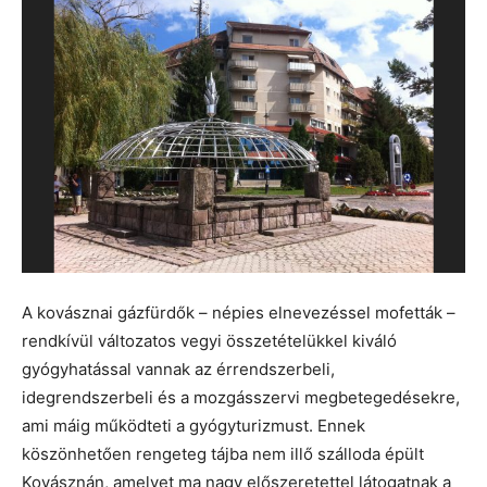
A kovásznai gázfürdők – népies elnevezéssel mofetták –
rendkívül változatos vegyi összetételükkel kiváló
gyógyhatással vannak az érrendszerbeli,
idegrendszerbeli és a mozgásszervi megbetegedésekre,
ami máig működteti a gyógyturizmust. Ennek
köszönhetően rengeteg tájba nem illő szálloda épült
Kovásznán, amelyet ma nagy előszeretettel látogatnak a