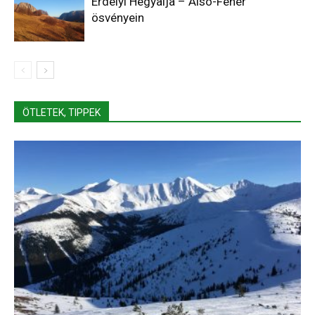
Erdélyi Hegyalja – Alsó-Fehér
ösvényein
ÖTLETEK, TIPPEK