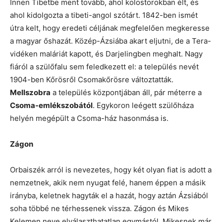
Innen Tibetbe ment tovább, ahol kolostorokban élt, és
ahol kidolgozta a tibeti-angol szótárt. 1842-ben ismét
útra kelt, hogy eredeti céljának megfelelően megkeresse
a magyar őshazát. Közép-Ázsiába akart eljutni, de a Tera-
vidéken maláriát kapott, és Darjelingben meghalt. Nagy
fiáról a szülőfalu sem feledkezett el: a település nevét
1904-ben Kőrösről Csomakőrösre változtatták.
Mellszobra
a település központjában áll, pár méterre a
Csoma-emlékszobától
. Egykoron leégett szülőháza
helyén megépült a Csoma-ház hasonmása is.
Zágon
Orbaiszék arról is nevezetes, hogy két olyan fiat is adott a
nemzetnek, akik nem nyugat felé, hanem éppen a másik
irányba, keletnek hagyták el a hazát, hogy aztán Ázsiából
soha többé ne térhessenek vissza. Zágon és Mikes
Kelemen neve elválaszthatatlan egymástól. Mikesnek már