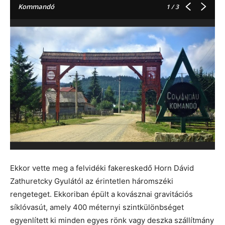
Kommandó
1
/ 3
Ekkor vette meg a felvidéki fakereskedő Horn Dávid
Zathuretcky Gyulától az érintetlen háromszéki
rengeteget. Ekkoriban épült a kovásznai gravitációs
síklóvasút, amely 400 méternyi szintkülönbséget
egyenlített ki minden egyes rönk vagy deszka szállítmány