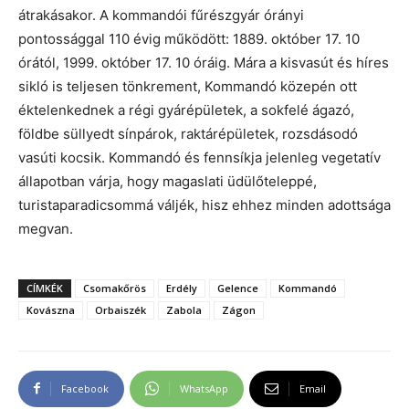
átrakásakor. A kommandói fűrészgyár órányi
pontossággal 110 évig működött: 1889. október 17. 10
órától, 1999. október 17. 10 óráig. Mára a kisvasút és híres
sikló is teljesen tönkrement, Kommandó közepén ott
éktelenkednek a régi gyárépületek, a sokfelé ágazó,
földbe süllyedt sínpárok, raktárépületek, rozsdásodó
vasúti kocsik. Kommandó és fennsíkja jelenleg vegetatív
állapotban várja, hogy magaslati üdülőteleppé,
turistaparadicsommá váljék, hisz ehhez minden adottsága
megvan.
CÍMKÉK
Csomakőrös
Erdély
Gelence
Kommandó
Kovászna
Orbaiszék
Zabola
Zágon
Facebook
WhatsApp
Email