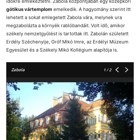
időkre emlékeztetni. Zabola központjában egy középkori
gótikus vártemplom
emelkedik. A hagyomány szerint itt
lehetett a sokat emlegetett Zabola vára, melynek ura
megzabolázta a környék rablóbandáit. Volt idő, amikor
székely nemzetgyűlést is tartottak itt. Zabolán született
Erdély Széchenyije, Gróf Mikó Imre, az Erdélyi Múzeum
Egyesület és a Székely Mikó Kollégium alapítója is.
Zabola
1
/ 2