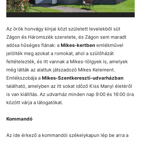
Az örök honvágy kínjai közt született levelekből süt
Zágon és Háromszék szeretete, és Zágon sem maradt
adósa hűséges fiának: a
Mikes-kertben
emlékművel
jelölték meg azokat a romokat, ahol a szülőházát
feltételezték, és itt vannak a Mikes-tölgyek is, amelyek
még látták az alattuk játszadozó Mikes Kelement.
Emlékszobája a
Mikes-Szentkereszti-udvarházban
található, amelyben az itt sokat időző Kiss Manyi életéről
is van kiállítás. Az udvarház minden nap 9:00 és 16:00 óra
között várja a látogatókat.
Kommandó
Az ide érkező a kommandói székelykapun lép be arra a