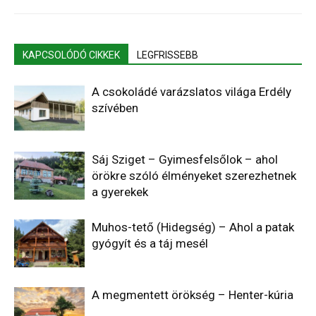
KAPCSOLÓDÓ CIKKEK
LEGFRISSEBB
A csokoládé varázslatos világa Erdély
szívében
Sáj Sziget – Gyimesfelsőlok – ahol
örökre szóló élményeket szerezhetnek
a gyerekek
Muhos-tető (Hidegség) – Ahol a patak
gyógyít és a táj mesél
A megmentett örökség – Henter-kúria