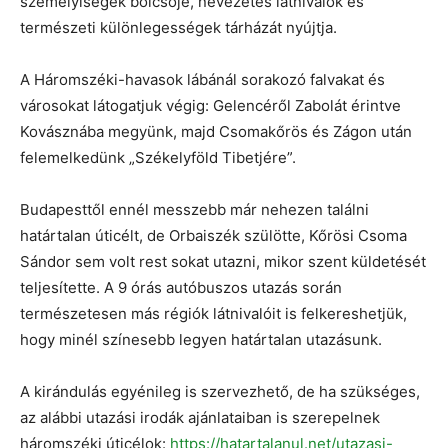
személyiségek bölcsője, nevezetes látnivalók és
természeti különlegességek tárházát nyújtja.
A Háromszéki-havasok lábánál sorakozó falvakat és
városokat látogatjuk végig: Gelencéről Zabolát érintve
Kovásznába megyünk, majd Csomakőrös és Zágon után
felemelkedünk „Székelyföld Tibetjére”.
Budapesttől ennél messzebb már nehezen találni
határtalan úticélt, de Orbaiszék szülötte, Kőrösi Csoma
Sándor sem volt rest sokat utazni, mikor szent küldetését
teljesítette. A 9 órás autóbuszos utazás során
természetesen más régiók látnivalóit is felkereshetjük,
hogy minél színesebb legyen határtalan utazásunk.
A kirándulás egyénileg is szervezhető, de ha szükséges,
az alábbi utazási irodák ajánlataiban is szerepelnek
háromszéki úticélok:
https://hatartalanul.net/utazasi-