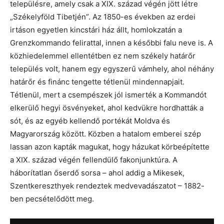
településre, amely csak a XIX. század végén jött létre
„Székelyföld Tibetjén”. Az 1850-es években az erdei
irtáson egyetlen kincstári ház állt, homlokzatán a
Grenzkommando felirattal, innen a későbbi falu neve is. A
közhiedelemmel ellentétben ez nem székely határőr
település volt, hanem egy egyszerű vámhely, ahol néhány
határőr és finánc tengette tétlenül mindennapjait.
Tétlenül, mert a csempészek jól ismerték a Kommandót
elkerülő hegyi ösvényeket, ahol kedvükre hordhatták a
sót, és az egyéb kellendő portékát Moldva és
Magyarország között. Közben a hatalom emberei szép
lassan azon kapták magukat, hogy házukat körbeépítette
a XIX. század végén fellendülő fakonjunktúra. A
háborítatlan őserdő sorsa – ahol addig a Mikesek,
Szentkereszthyek rendeztek medvevadászatot – 1882-
ben pecsételődött meg.