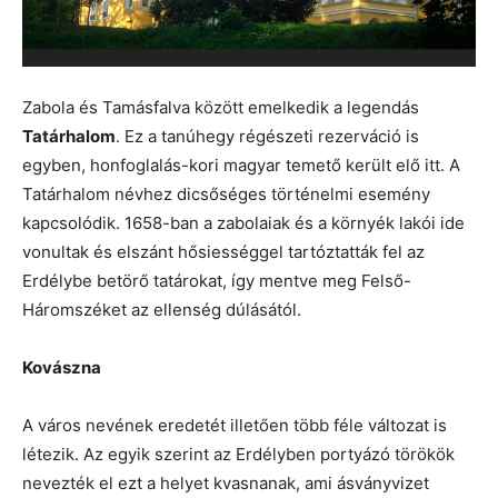
Zabola és Tamásfalva között emelkedik a legendás
Tatárhalom
. Ez a tanúhegy régészeti rezerváció is
egyben, honfoglalás-kori magyar temető került elő itt. A
Tatárhalom névhez dicsőséges történelmi esemény
kapcsolódik. 1658-ban a zabolaiak és a környék lakói ide
vonultak és elszánt hősiességgel tartóztatták fel az
Erdélybe betörő tatárokat, így mentve meg Felső-
Háromszéket az ellenség dúlásától.
Kovászna
A város nevének eredetét illetően több féle változat is
létezik. Az egyik szerint az Erdélyben portyázó törökök
nevezték el ezt a helyet kvasnanak, ami ásványvizet