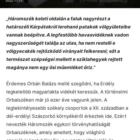
2022.11.11.
„Háromszék keleti oldalán a faluk nagyrészt a
határszéli Kárpátokról lerohanó patakok völgyületeibe
vannak beépítve. A legfestőibb havasvidéknek vadon
nagyszerűségét találja az utas, ha nem restelli e
völgyecskék rejtőzködő virányait felkeresni; sőt a
természet szépségei mellett e sziklahegyek rejtett
magánya nem egy ősi műemléket őriz.”
Érdemes Orbán Balázs mellé szegődni, ha Erdély
legkeletibb magyarlakta vidékét keressük. A történelmi
Orbaiszéken már jó ezer éve vagyunk jelen. A
legtekintélyesebb székely csoportok a XII. században a
dél-erdélyi Szászorbó környékéről érkeztek ide. Ezért
nevezték Háromszék egykori törvényhatóságát
Orbaiszéknek, amely amellett, hogy világhírű