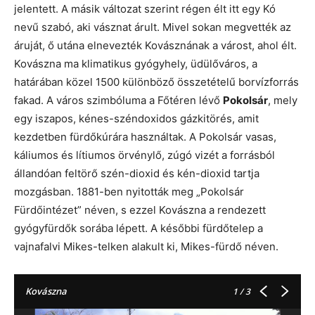
jelentett. A másik változat szerint régen élt itt egy Kó
nevű szabó, aki vásznat árult. Mivel sokan megvették az
áruját, ő utána elnevezték Kovásznának a várost, ahol élt.
Kovászna ma klimatikus gyógyhely, üdülőváros, a
határában közel 1500 különböző összetételű borvízforrás
fakad. A város szimbóluma a Főtéren lévő
Pokolsár
, mely
egy iszapos, kénes-széndoxidos gázkitörés, amit
kezdetben fürdőkúrára használtak. A Pokolsár vasas,
káliumos és lítiumos örvénylő, zúgó vizét a forrásból
állandóan feltörő szén-dioxid és kén-dioxid tartja
mozgásban. 1881-ben nyitották meg „Pokolsár
Fürdőintézet” néven, s ezzel Kovászna a rendezett
gyógyfürdők sorába lépett. A későbbi fürdőtelep a
vajnafalvi Mikes-telken alakult ki, Mikes-fürdő néven.
Kovászna
1
/ 3