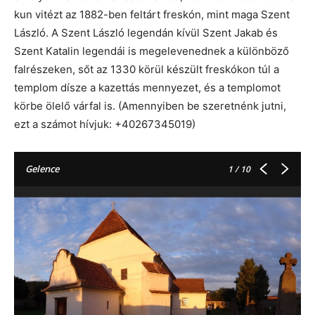
kun vitézt az 1882-ben feltárt freskón, mint maga Szent
László. A Szent László legendán kívül Szent Jakab és
Szent Katalin legendái is megelevenednek a különböző
falrészeken, sőt az 1330 körül készült freskókon túl a
templom dísze a kazettás mennyezet, és a templomot
körbe ölelő várfal is. (Amennyiben be szeretnénk jutni,
ezt a számot hívjuk: +40267345019)
Gelence
1
/ 10