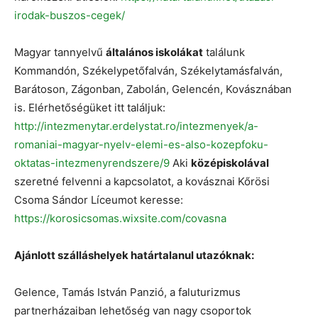
irodak-buszos-cegek/
Magyar tannyelvű
általános iskolákat
találunk
Kommandón, Székelypetőfalván, Székelytamásfalván,
Barátoson, Zágonban, Zabolán, Gelencén, Kovásznában
is. Elérhetőségüket itt találjuk:
http://intezmenytar.erdelystat.ro/intezmenyek/a-
romaniai-magyar-nyelv-elemi-es-also-kozepfoku-
oktatas-intezmenyrendszere/9
Aki
középiskolával
szeretné felvenni a kapcsolatot, a kovásznai Kőrösi
Csoma Sándor Líceumot keresse:
https://korosicsomas.wixsite.com/covasna
Ajánlott szálláshelyek határtalanul utazóknak:
Gelence, Tamás István Panzió, a faluturizmus
partnerházaiban lehetőség van nagy csoportok