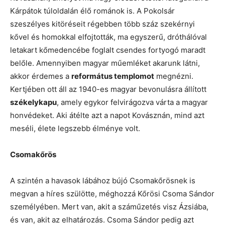
Kárpátok túloldalán élő románok is. A Pokolsár
szeszélyes kitöréseit régebben több száz szekérnyi
kővel és homokkal elfojtották, ma egyszerű, dróthálóval
letakart kőmedencébe foglalt csendes fortyogó maradt
belőle. Amennyiben magyar műemléket akarunk látni,
akkor érdemes a
református templomot
megnézni.
Kertjében ott áll az 1940-es magyar bevonulásra állított
székelykapu
, amely egykor felvirágozva várta a magyar
honvédeket. Aki átélte azt a napot Kovásznán, mind azt
meséli, élete legszebb élménye volt.
Csomakőrös
A szintén a havasok lábához bújó Csomakőrösnek is
megvan a híres szülötte, méghozzá Kőrösi Csoma Sándor
személyében. Mert van, akit a száműzetés visz Ázsiába,
és van, akit az elhatározás. Csoma Sándor pedig azt