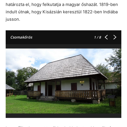
határozta el, hogy felkutatja a magyar őshazát. 1819-ben
indult útnak, hogy Kisázsián keresztül 1822-ben Indiába
jusson.
Csomakőrös
1
/ 8