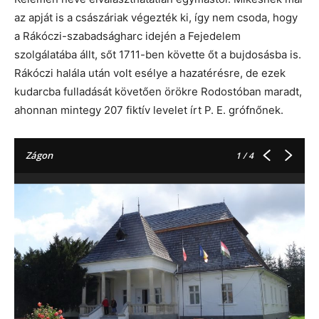
az apját is a császáriak végezték ki, így nem csoda, hogy
a Rákóczi-szabadságharc idején a Fejedelem
szolgálatába állt, sőt 1711-ben követte őt a bujdosásba is.
Rákóczi halála után volt esélye a hazatérésre, de ezek
kudarcba fulladását követően örökre Rodostóban maradt,
ahonnan mintegy 207 fiktív levelet írt P. E. grófnőnek.
Zágon
1
/ 4