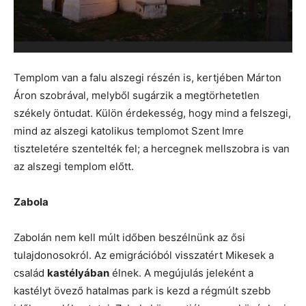
Templom van a falu alszegi részén is, kertjében Márton
Áron szobrával, melyből sugárzik a megtörhetetlen
székely öntudat. Külön érdekesség, hogy mind a felszegi,
mind az alszegi katolikus templomot Szent Imre
tiszteletére szentelték fel; a hercegnek mellszobra is van
az alszegi templom előtt.
Zabola
Zabolán nem kell múlt időben beszélnünk az ősi
tulajdonosokról. Az emigrációból visszatért Mikesek a
család
kastélyában
élnek. A megújulás jeleként a
kastélyt övező hatalmas park is kezd a régmúlt szebb