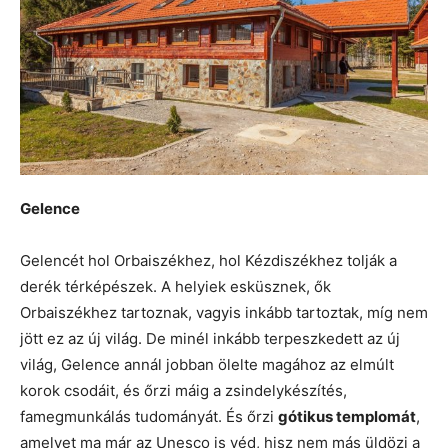
Gelence
Gelencét hol Orbaiszékhez, hol Kézdiszékhez tolják a
derék térképészek. A helyiek esküsznek, ők
Orbaiszékhez tartoznak, vagyis inkább tartoztak, míg nem
jött ez az új világ. De minél inkább terpeszkedett az új
világ, Gelence annál jobban ölelte magához az elmúlt
korok csodáit, és őrzi máig a zsindelykészítés,
famegmunkálás tudományát. És őrzi
gótikus templomát
,
amelyet ma már az Unesco is véd, hisz nem más üldözi a