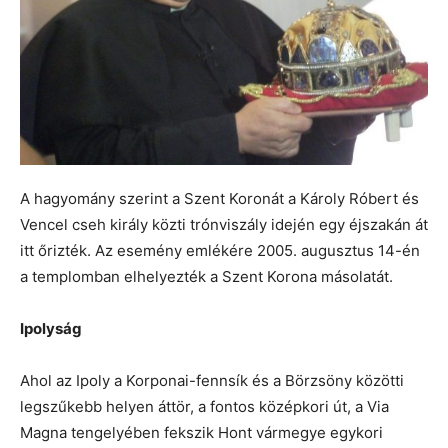
A hagyomány szerint a Szent Koronát a Károly Róbert és
Vencel cseh király közti trónviszály idején egy éjszakán át
itt őrizték. Az esemény emlékére 2005. augusztus 14-én
a templomban elhelyezték a Szent Korona másolatát.
Ipolyság
Ahol az Ipoly a Korponai-fennsík és a Börzsöny közötti
legszűkebb helyen áttör, a fontos középkori út, a Via
Magna tengelyében fekszik Hont vármegye egykori