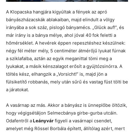
A Klopacska hangjára kigyúltak a fények az apró
bányászházacskák ablakaiban, majd elindult a völgy
irányába a sok száz, pislogó bányamécs. „Glück auf!”, és
már irány is a bánya mélye, ahol jóval 40 fok feletti a
hőmérséklet. A hevérek éppen repesztéshez készülnek:
négy fél méter mély, 5 centiméter átmérőjű lyukat fúrnak
a sziklafalba, aztán az egyik meganittal tömi meg a
lyukakat, a másik kénszalagot erősít a gyújtózsinórra. A
töltés kész, elhangzik a „Vorsicht!” is, majd jön a
fülsiketítő robbanás, mely után sűrű és vastag füst tölti be
a járatokat.
A vasárnap az más. Akkor a bányász is ünneplőbe öltözik,
hogy végigsétáljon Selmecbánya girbe-gurba utcáin.
Odafentről a
Leányvár
figyeli a vasárnapi csendet,
amelyet még Rössel Borbála épített, állítólag azért, mert