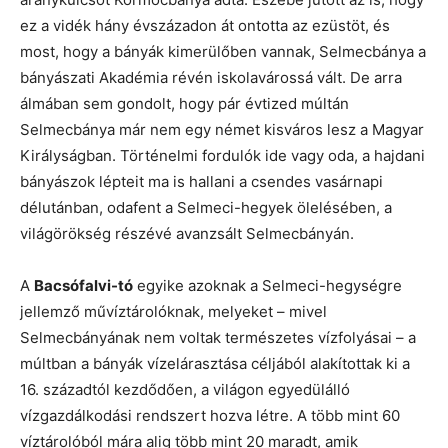
ez a vidék hány évszázadon át ontotta az ezüstöt, és
most, hogy a bányák kimerülőben vannak, Selmecbánya a
bányászati Akadémia révén iskolavárossá vált. De arra
álmában sem gondolt, hogy pár évtized múltán
Selmecbánya már nem egy német kisváros lesz a Magyar
Királyságban. Történelmi fordulók ide vagy oda, a hajdani
bányászok lépteit ma is hallani a csendes vasárnapi
délutánban, odafent a Selmeci-hegyek ölelésében, a
világörökség részévé avanzsált Selmecbányán.
A
Bacsófalvi-tó
egyike azoknak a Selmeci-hegységre
jellemző művíztárolóknak, melyeket – mivel
Selmecbányának nem voltak természetes vízfolyásai – a
múltban a bányák vízelárasztása céljából alakítottak ki a
16. századtól kezdődően, a világon egyedülálló
vízgazdálkodási rendszert hozva létre. A több mint 60
víztárolóból mára alig több mint 20 maradt, amik