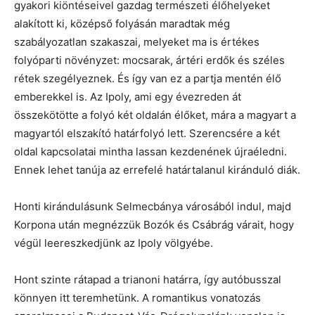
gyakori kiöntéseivel gazdag természeti élőhelyeket
alakított ki, középső folyásán maradtak még
szabályozatlan szakaszai, melyeket ma is értékes
folyóparti növényzet: mocsarak, ártéri erdők és széles
rétek szegélyeznek. És így van ez a partja mentén élő
emberekkel is. Az Ipoly, ami egy évezreden át
összekötötte a folyó két oldalán élőket, mára a magyart a
magyartól elszakító határfolyó lett. Szerencsére a két
oldal kapcsolatai mintha lassan kezdenének újraéledni.
Ennek lehet tanúja az errefelé határtalanul kiránduló diák.
Honti kirándulásunk Selmecbánya városából indul, majd
Korpona után megnézzük Bozók és Csábrág várait, hogy
végül leereszkedjünk az Ipoly völgyébe.
Hont szinte rátapad a trianoni határra, így autóbusszal
könnyen itt teremhetünk. A romantikus vonatozás