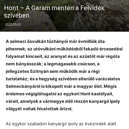
Hont – A Garam mentén a Felvidék
szívében
2022.05.03.
A selmeci ősvulkán tűzhányói már évmilliók óta
pihennek; az utóvulkáni működésből fakadó ércesedési
folyamat kincseit, az aranyat és az ezüstöt már régóta
nem bányásszák; a legmagasabb csúcson, a
jellegzetes Szitnyán sem működik már a régi
turistaház; és a hegység szívében elterülő varázslatos
Selmecbányáról is kikopott már a magyar élet. Mégis
érdemes végiglátogatni az egykori Hont kastélyait,
várait, amelyek a vármegye déli részén kanyargó Ipoly
völgyét voltak hívatottak őrizni.
Az egykor szabadon kanyargó Ipoly az évezredek alatt