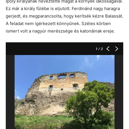
Ipoly királyának neveztette magát a környék lakosságával.
Ez már a király fülébe is eljutott. Ferdinánd nagy haragra
gerjedt, és megparancsolta, hogy kerítsék kézre Balassát.
A feladat nem ígérkezett könnyűnek. Széles körben
ismert volt a nagyúr merészsége és katonáinak ereje.
1
/ 3