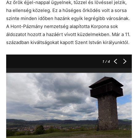
Az őrök éjjel-nappal ügyelnek, tűzzel és lövéssel jelzik,
ha ellenség közeleg. Ez a hűséges őrködés volt a sorsa
szinte minden időben hazánk egyik legrégibb városának.
A Hont-Pázmány nemzetség alapította Korpona sok
áldozatot hozott a hazáért vívott küzdelmekben. Már a 11.
században kiváltságokat kapott Szent István királyunktól.
1
/ 4