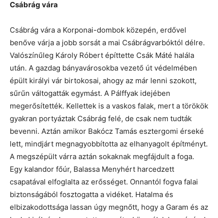
Csábrág vára
Csábrág vára a Korponai-dombok közepén, erdővel
benőve várja a jobb sorsát a mai Csábrágvarbóktól délre.
Valószínűleg Károly Róbert építtette Csák Máté halála
után. A gazdag bányavárosokba vezető út védelmében
épült királyi vár birtokosai, ahogy az már lenni szokott,
sűrűn váltogatták egymást. A Pálffyak idejében
megerősítették. Kellettek is a vaskos falak, mert a törökök
gyakran portyáztak Csábrág felé, de csak nem tudták
bevenni. Aztán amikor Bakócz Tamás esztergomi érseké
lett, mindjárt megnagyobbította az elhanyagolt építményt.
A megszépült várra aztán sokaknak megfájdult a foga.
Egy kalandor főúr, Balassa Menyhért harcedzett
csapatával elfoglalta az erősséget. Onnantól fogva falai
biztonságából fosztogatta a vidéket. Hatalma és
elbizakodottsága lassan úgy megnőtt, hogy a Garam és az