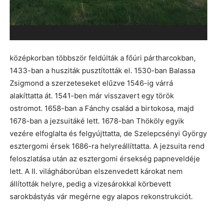
középkorban többször feldúlták a főúri pártharcokban,
1433-ban a husziták pusztították el. 1530-ban Balassa
Zsigmond a szerzeteseket elűzve 1546-ig várrá
alakíttatta át. 1541-ben már visszavert egy török
ostromot. 1658-ban a Fánchy család a birtokosa, majd
1678-ban a jezsuitáké lett. 1678-ban Thököly egyik
vezére elfoglalta és felgyújttatta, de Szelepcsényi György
esztergomi érsek 1686-ra helyreállíttatta. A jezsuita rend
feloszlatása után az esztergomi érsekség papneveldéje
lett. A II. világháborúban elszenvedett károkat nem
állították helyre, pedig a vizesárokkal körbevett
sarokbástyás vár megérne egy alapos rekonstrukciót.