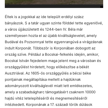
Éltek is a jogokkal az ide települt erdélyi szász
bányászok. S a tatár ugyan szinte földdel tette egyenlővé,
a város újjászületett és 1244-ben IV. Béla már
személyesen hozta el az újabb kiváltságlevelet, amely
Budával és Pozsonnyal tette egyenrangúvá a virágzásnak
indult Korponát. Többször is Korponában dobogott az
ország szíve. Például a Bocskai-felkelés idején, amikor,
Bocskai István fejedelem maga jelent meg a városban és
országgyűlést hirdetett, hogy előkészítse a békét
Ausztriával. Az 1605-ös országgyűlés a bécsi béke
pontjainak megállapítása mellett a hajdúknak
adományozott kiváltságlevél miatt lett emlékezetes,
amely a szabadságharc támogatásért csaknem 10000
hajdú vitéz letelepítéséről és megnemesítéséről
intézkedett. Korponának a 17. századi török dúlások