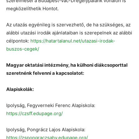
szerelmesei a Budapest-Vác-Drégelypalánk vonalon is
megközelíthetik Hontot.
Az utazás egyénileg is szervezhető, de ha szükséges, az
alábbi utazási irodák ajánlataiban is szerepelnek az alábbi
célpontok:
https://hatartalanul.net/utazasi-irodak-
buszos-cegek/
Magyar oktatási intézmény, ha külhoni diákcsoporttal
szeretnénk felvenni a kapcsolatot:
Alapiskolák:
Ipolyság, Fegyverneki Ferenc Alapiskola:
https://czsff.edupage.org/
Ipolyság, Pongrácz Lajos Alapiskola:
https://zspongraczsahy.edupage.org/