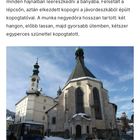
minden hajnalban leereszkedni a bányába. Felsétált a
lépcsőn, aztán elkezdett kopogni a jávordeszkából épült
kopogtatóval. A munka negyedóra hosszan tartott: két
hangon, előbb lassan, majd gyorsabb ütemben, kétszer
egyperces szünettel kopogtatott.