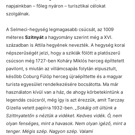
napjainkban – főleg nyáron – turisztikai célokat
szolgálnak.
A Selmeci-hegység legmagasabb csúcsát, az 1009
méteres
Szitnyát
a hagyomány szerint még a XVI.
században is Attila hegyének nevezték. A hegység korai
népszerűségét jelzi, hogy a sziklák fölött a platószerű
csúcson még 1727-ben Koháry Miklós herceg építtetett
pavilont, s miután az villámcsapás folytán elpusztult,
később Coburg Fülöp herceg újraépíttette és a magyar
turista egyesület rendelkezésére bocsátotta. Ma már
használaton kívül van a ház, de ahogy körbetekintünk a
legendás csúcsról, még így is azt érezzük, amit Tarczay
Gizella vetett papírra 1932-ben.
„Sokáig ott ültünk a
Szittnyatetőn s néztük a vidéket. Kedves vidék. Ó, nem
olyan fenséges, mint a havasok. Nem olyan igéző, mint a
tenger. Mégis szép. Nagyon szép. Valami