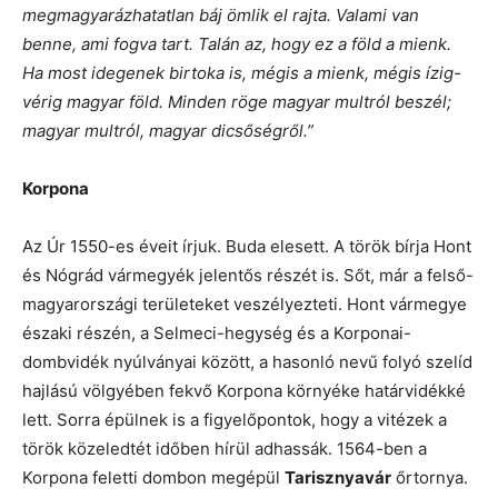
megmagyarázhatatlan báj ömlik el rajta. Valami van
benne, ami fogva tart. Talán az, hogy ez a föld a mienk.
Ha most idegenek birtoka is, mégis a mienk, mégis ízig-
vérig magyar föld. Minden röge magyar multról beszél;
magyar multról, magyar dicsőségről.”
Korpona
Az Úr 1550-es éveit írjuk. Buda elesett. A török bírja Hont
és Nógrád vármegyék jelentős részét is. Sőt, már a felső-
magyarországi területeket veszélyezteti. Hont vármegye
északi részén, a Selmeci-hegység és a Korponai-
dombvidék nyúlványai között, a hasonló nevű folyó szelíd
hajlású völgyében fekvő Korpona környéke határvidékké
lett. Sorra épülnek is a figyelőpontok, hogy a vitézek a
török közeledtét időben hírül adhassák. 1564-ben a
Korpona feletti dombon megépül
Tarisznyavár
őrtornya.