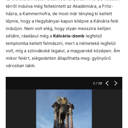
térről indulva még feltekintett az Akadémiára, a Fritz-
házra, a Kammerhofra, de most már tényleg ki kellett
lépnie, hogy a Hegybányai-kapun kilépve a Kálvária felé
induljon. Nem volt elég, hogy olyan messzire kelljen
sétálni, ráadásul még a
Kálvária-domb
legfelső
templomba kellett felmászni, mert a németeké legfelül
volt, míg a szlovákoké legalul, a magyaroké középen. Ám
mikor felért, elégedetten állapíthatta meg: gyönyörű
városban lakik.
1
/ 10