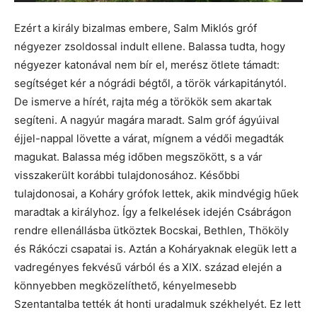
Ezért a király bizalmas embere, Salm Miklós gróf
négyezer zsoldossal indult ellene. Balassa tudta, hogy
négyezer katonával nem bír el, merész ötlete támadt:
segítséget kér a nógrádi bégtől, a török várkapitánytól.
De ismerve a hírét, rajta még a törökök sem akartak
segíteni. A nagyúr magára maradt. Salm gróf ágyúival
éjjel-nappal lövette a várat, mígnem a védői megadták
magukat. Balassa még időben megszökött, s a vár
visszakerült korábbi tulajdonosához. Későbbi
tulajdonosai, a Koháry grófok lettek, akik mindvégig hűek
maradtak a királyhoz. Így a felkelések idején Csábrágon
rendre ellenállásba ütköztek Bocskai, Bethlen, Thököly
és Rákóczi csapatai is. Aztán a Koháryaknak elegük lett a
vadregényes fekvésű várból és a XIX. század elején a
könnyebben megközelíthető, kényelmesebb
Szentantalba tették át honti uradalmuk székhelyét. Ez lett