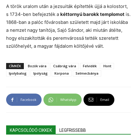
A török uralom után a jezsuiták építették újjá a kolostort,
s 1734-ben befejezték a
kéttornyú barokk templomot
is.
1868-ban a palóc fővárosban született majd járt iskolába
a nemzet nagy tanítója, Sajó Sándor, aki miután átélte,
hogy elszakították és peremvárossá tették szeretett
szülőhelyét, a magyar fájdalom költőjévé vált.
CÍMKÉK
Bozók vára
Csábrág vára
Felvidék
Hont
Ipolybalog
Ipolyság
Korpona
Selmecbánya
Facebook
WhatsApp
Email
KAPCSOLÓDÓ CIKKEK
LEGFRISSEBB