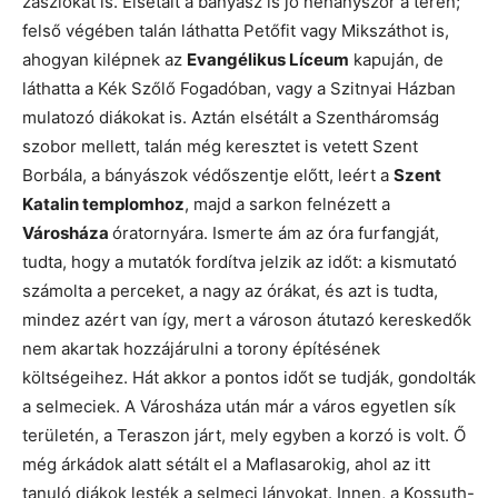
zászlókat is. Elsétált a bányász is jó néhányszor a téren;
felső végében talán láthatta Petőfit vagy Mikszáthot is,
ahogyan kilépnek az
Evangélikus Líceum
kapuján, de
láthatta a Kék Szőlő Fogadóban, vagy a Szitnyai Házban
mulatozó diákokat is. Aztán elsétált a Szentháromság
szobor mellett, talán még keresztet is vetett Szent
Borbála, a bányászok védőszentje előtt, leért a
Szent
Katalin templomhoz
, majd a sarkon felnézett a
Városháza
óratornyára. Ismerte ám az óra furfangját,
tudta, hogy a mutatók fordítva jelzik az időt: a kismutató
számolta a perceket, a nagy az órákat, és azt is tudta,
mindez azért van így, mert a városon átutazó kereskedők
nem akartak hozzájárulni a torony építésének
költségeihez. Hát akkor a pontos időt se tudják, gondolták
a selmeciek. A Városháza után már a város egyetlen sík
területén, a Teraszon járt, mely egyben a korzó is volt. Ő
még árkádok alatt sétált el a Maflasarokig, ahol az itt
tanuló diákok lesték a selmeci lányokat. Innen, a Kossuth-