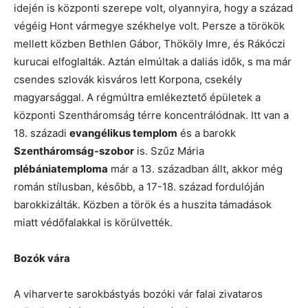
idején is központi szerepe volt, olyannyira, hogy a század
végéig Hont vármegye székhelye volt. Persze a törökök
mellett közben Bethlen Gábor, Thököly Imre, és Rákóczi
kurucai elfoglalták. Aztán elmúltak a daliás idők, s ma már
csendes szlovák kisváros lett Korpona, csekély
magyarsággal. A régmúltra emlékeztető épületek a
központi Szentháromság térre koncentrálódnak. Itt van a
18. századi
evangélikus templom
és a barokk
Szentháromság-szobor
is. Szűz Mária
plébániatemploma
már a 13. században állt, akkor még
román stílusban, később, a 17-18. század fordulóján
barokkizálták. Közben a török és a huszita támadások
miatt védőfalakkal is körülvették.
Bozók vára
A viharverte sarokbástyás bozóki vár falai zivataros