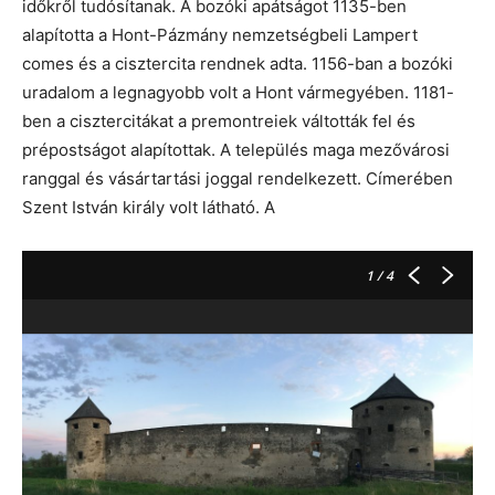
időkről tudósítanak. A bozóki apátságot 1135-ben
alapította a Hont-Pázmány nemzetségbeli Lampert
comes és a cisztercita rendnek adta. 1156-ban a bozóki
uradalom a legnagyobb volt a Hont vármegyében. 1181-
ben a cisztercitákat a premontreiek váltották fel és
prépostságot alapítottak. A település maga mezővárosi
ranggal és vásártartási joggal rendelkezett. Címerében
Szent István király volt látható. A
1
/ 4