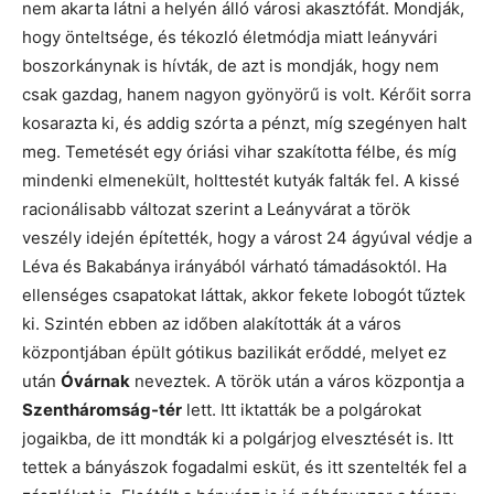
nem akarta látni a helyén álló városi akasztófát. Mondják,
hogy önteltsége, és tékozló életmódja miatt leányvári
boszorkánynak is hívták, de azt is mondják, hogy nem
csak gazdag, hanem nagyon gyönyörű is volt. Kérőit sorra
kosarazta ki, és addig szórta a pénzt, míg szegényen halt
meg. Temetését egy óriási vihar szakította félbe, és míg
mindenki elmenekült, holttestét kutyák falták fel. A kissé
racionálisabb változat szerint a Leányvárat a török
veszély idején építették, hogy a várost 24 ágyúval védje a
Léva és Bakabánya irányából várható támadásoktól. Ha
ellenséges csapatokat láttak, akkor fekete lobogót tűztek
ki. Szintén ebben az időben alakították át a város
központjában épült gótikus bazilikát erőddé, melyet ez
után
Óvárnak
neveztek. A török után a város központja a
Szentháromság-tér
lett. Itt iktatták be a polgárokat
jogaikba, de itt mondták ki a polgárjog elvesztését is. Itt
tettek a bányászok fogadalmi esküt, és itt szentelték fel a