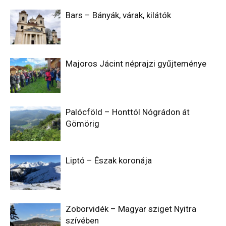
Bars – Bányák, várak, kilátók
Majoros Jácint néprajzi gyűjteménye
Palócföld – Honttól Nógrádon át
Gömörig
Liptó – Észak koronája
Zoborvidék – Magyar sziget Nyitra
szívében