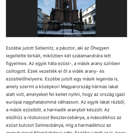
Eszébe jutott Sebenitz, a pásztor, aki az Óhegyen
legeltette birkáit, miközben két szalamandrára lett
figyelmes. Az egyik háta ezüst-, a másik arany színben
csillogott. Ezek vezették el őt a vidék arany- és
ezüstlelőhelyeire. Eszébe jutott egy másik legenda is,
amely szerint a középkori Magyarország hármas lakat
alatt volt, amelyeket fel kellet nyitni, hogy az ország igazi
európai nagyhatalommá válhasson. Az egyik lakat rézből,
a másik ezüstből, a harmadik aranyból készült. Az
elsőhöz a rézkulcsot Besztercebánya, a másodikhoz az
ezüst kulcsot Selmecbánya, míg a harmadikhoz az
aranykulcsot Körmöcbánya adta. Eszébe jutott az is, hogy