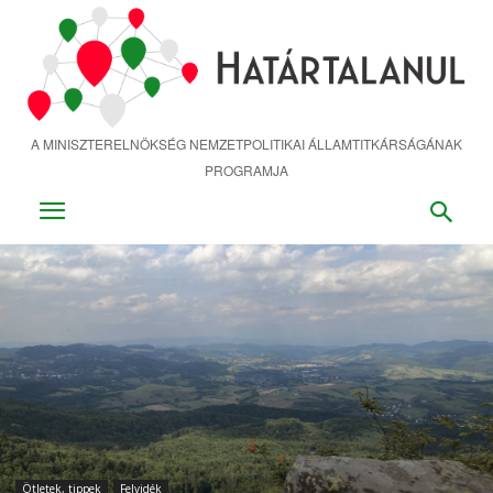
Ugrás
a
fő
tartalomra
A MINISZTERELNÖKSÉG NEMZETPOLITIKAI ÁLLAMTITKÁRSÁGÁNAK
PROGRAMJA
Ötletek, tippek
Felvidék