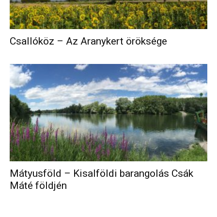
Csallóköz – Az Aranykert öröksége
Mátyusföld – Kisalföldi barangolás Csák
Máté földjén