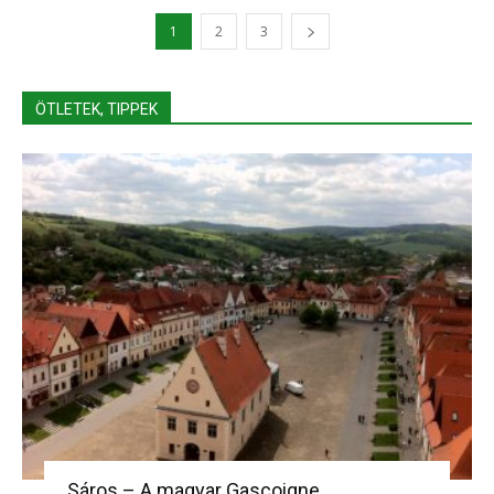
1
2
3
ÖTLETEK, TIPPEK
Sáros – A magyar Gascoigne