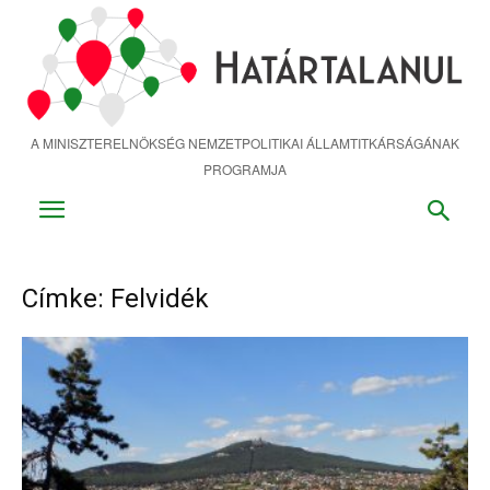
Ugrás
a
fő
tartalomra
A MINISZTERELNÖKSÉG NEMZETPOLITIKAI ÁLLAMTITKÁRSÁGÁNAK
PROGRAMJA
Címke: Felvidék