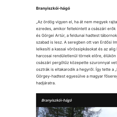
Branyiszkói-hágó
„Az ördög vigyen el, ha át nem megyek rajta
ezredes, amikor feltekintett a császári erők
és Görgei Artúr, a feldunai hadtest tábornok
szabad is lesz. A seregben ott van Erdősi Im
lelkesíti a kassai vörössipkásokat és az alig
harcosai rendületlenül törnek előre, élükön
császári pergőtűz közepette szuronnyal vetik 
osztrák is eltakarodik a hegyről. Így tette a
Görgey-hadtest egyesülve a magyar fősereg
hadjáratra.
Branyiszkói-hágó