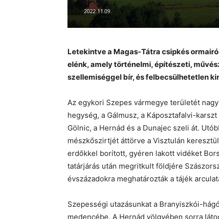
2022.11.09.
Letekintve a Magas-Tátra csipkés ormairól
elénk, amely történelmi, építészeti, művé
szellemiséggel bír, és felbecsülhetetlen ki
Az egykori Szepes vármegye területét nagyr
hegység, a Gálmusz, a Káposztafalvi-karszt
Gölnic, a Hernád és a Dunajec szeli át. Utób
mészkőszirtjét áttörve a Visztulán keresztül
erdőkkel borított, gyéren lakott vidéket Bor
tatárjárás után megritkult földjére Szászor
évszázadokra meghatározták a tájék arculat
Szepességi utazásunkat a Branyiszkói-hág
medencébe. A Hernád völgyében sorra látogat