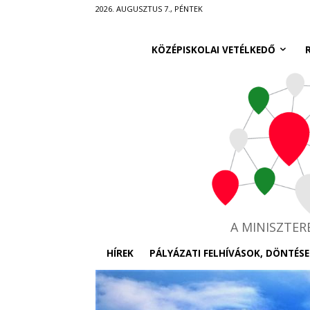
Ugrás
2026. AUGUSZTUS 7., PÉNTEK
a
fő
KÖZÉPISKOLAI VETÉLKEDŐ
tartalomra
A MINISZTE
HÍREK
PÁLYÁZATI FELHÍVÁSOK, DÖNTÉSE