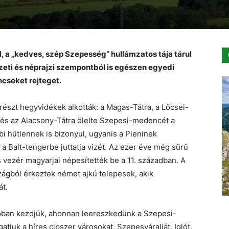
, a „kedves, szép Szepesség” hullámzatos tája tárul
szeti és néprajzi szempontból is egészen egyedi
ncseket rejteget.
észt hegyvidékek alkották: a Magas-Tátra, a Lőcsei-
 és az Alacsony-Tátra ölelte Szepesi-medencét a
bi hűtlennek is bizonyul, ugyanis a Pieninek
 a Balt-tengerbe juttatja vizét. Az ezer éve még sűrű
s vezér magyarjai népesítették be a 11. században. A
szágból érkeztek német ajkú telepesek, akik
át.
óban kezdjük, ahonnan leereszkedünk a Szepesi-
juk a híres cipszer városokat, Szepesváralját, Iglót,