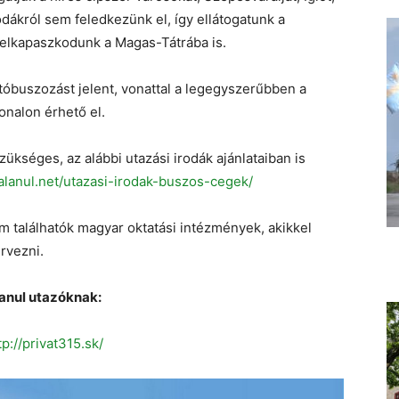
dákról sem feledkezünk el, így ellátogatunk a
felkapaszkodunk a Magas-Tátrába is.
óbuszozást jelent, vonattal a legegyszerűbben a
nalon érhető el.
ükséges, az alábbi utazási irodák ajánlataiban is
talanul.net/utazasi-irodak-buszos-cegek/
találhatók magyar oktatási intézmények, akikkel
rvezni.
lanul utazóknak:
tp://privat315.sk/