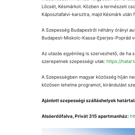
Lőcsét, Késmárkot. Közben a természeti cso
Káposztafalvi-karsztra, majd Késmárk után 
A Szepesség Budapestről néhány órányi aut
Budapest-Miskolc-Kassa-Eperjes-Poprád vo
Az utazás egyénileg is szervezhető, de ha sz
szerepelnek szepességi utak:
https://hatar
A Szepességben magyar közösség híján nem 
közösen lehetne programot, kirándulást sze
Ajánlott szepességi szálláshelyek határta
Alsóerdőfalva, Privát 315 apartmanház:
ht