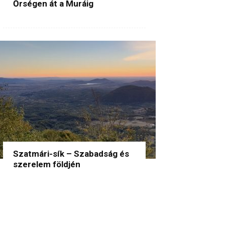
Őrségen át a Muráig
Szatmári-sík – Szabadság és
szerelem földjén