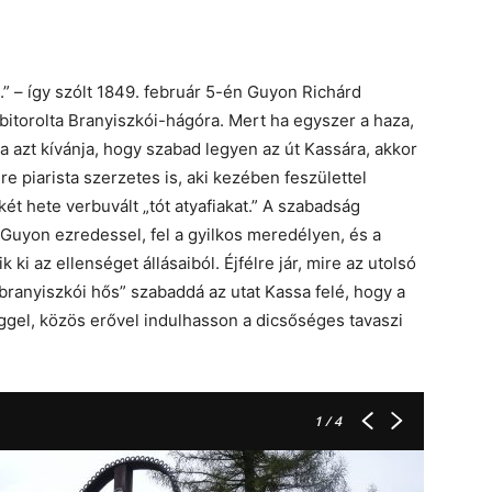
.” – így szólt 1849. február 5-én Guyon Richárd
 bitorolta Branyiszkói-hágóra. Mert ha egyszer a haza,
a azt kívánja, hogy szabad legyen az út Kassára, akkor
re piarista szerzetes is, aki kezében feszülettel
 két hete verbuvált „tót atyafiakat.” A szabadság
 Guyon ezredessel, fel a gyilkos meredélyen, és a
ki az ellenséget állásaiból. Éjfélre jár, mire az utolsó
 „branyiszkói hős” szabaddá az utat Kassa felé, hogy a
gel, közös erővel indulhasson a dicsőséges tavaszi
1
/ 4