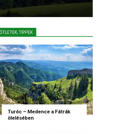
ÖTLETEK, TIPPEK
Turóc – Medence a Fátrák
ölelésében