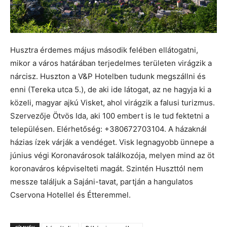
Husztra érdemes május második felében ellátogatni,
mikor a város határában terjedelmes területen virágzik a
nárcisz. Huszton a V&P Hotelben tudunk megszállni és
enni (Tereka utca 5.), de aki ide látogat, az ne hagyja ki a
közeli, magyar ajkú Visket, ahol virágzik a falusi turizmus.
Szervezője Ötvös Ida, aki 100 embert is le tud fektetni a
településen. Elérhetőség: +380672703104. A házaknál
házias ízek várják a vendéget. Visk legnagyobb ünnepe a
június végi Koronavárosok találkozója, melyen mind az öt
koronaváros képviselteti magát. Szintén Huszttól nem
messze találjuk a Sajáni-tavat, partján a hangulatos
Cservona Hotellel és Étteremmel.