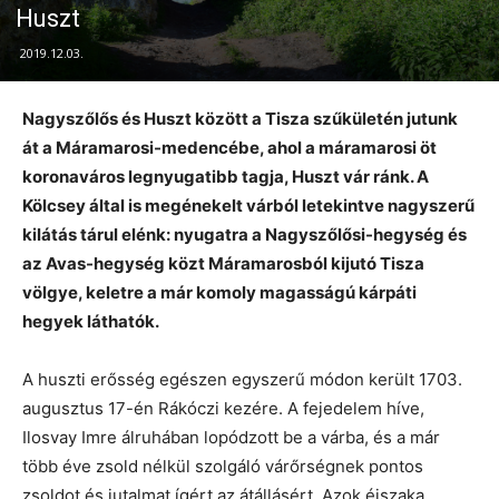
Huszt
2019.12.03.
Nagyszőlős és Huszt között a Tisza szűkületén jutunk
át a Máramarosi-medencébe, ahol a máramarosi öt
koronaváros legnyugatibb tagja, Huszt vár ránk. A
Kölcsey által is megénekelt várból letekintve nagyszerű
kilátás tárul elénk: nyugatra a Nagyszőlősi-hegység és
az Avas-hegység közt Máramarosból kijutó Tisza
völgye, keletre a már komoly magasságú kárpáti
hegyek láthatók.
A huszti erősség egészen egyszerű módon került 1703.
augusztus 17-én Rákóczi kezére. A fejedelem híve,
Ilosvay Imre álruhában lopódzott be a várba, és a már
több éve zsold nélkül szolgáló várőrségnek pontos
zsoldot és jutalmat ígért az átállásért. Azok éjszaka