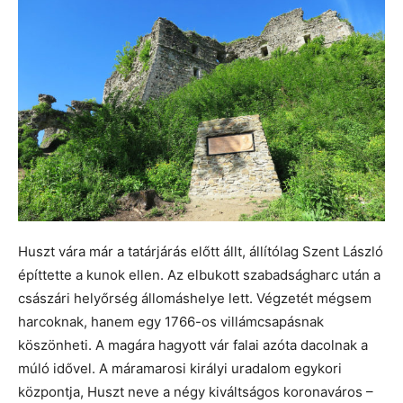
Huszt vára már a tatárjárás előtt állt, állítólag Szent László
építtette a kunok ellen. Az elbukott szabadságharc után a
császári helyőrség állomáshelye lett. Végzetét mégsem
harcoknak, hanem egy 1766-os villámcsapásnak
köszönheti. A magára hagyott vár falai azóta dacolnak a
múló idővel. A máramarosi királyi uradalom egykori
központja, Huszt neve a négy kiváltságos koronaváros –