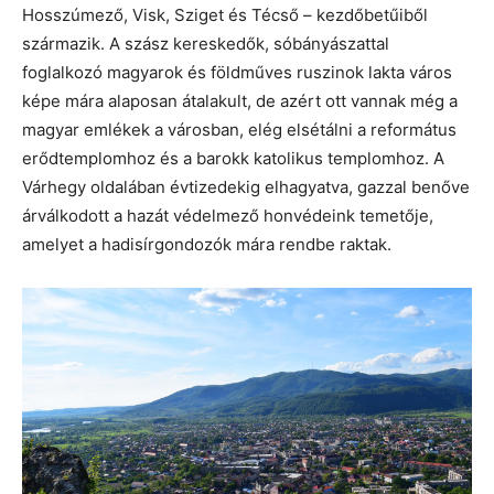
Hosszúmező, Visk, Sziget és Técső – kezdőbetűiből
származik. A szász kereskedők, sóbányászattal
foglalkozó magyarok és földműves ruszinok lakta város
képe mára alaposan átalakult, de azért ott vannak még a
magyar emlékek a városban, elég elsétálni a református
erődtemplomhoz és a barokk katolikus templomhoz. A
Várhegy oldalában évtizedekig elhagyatva, gazzal benőve
árválkodott a hazát védelmező honvédeink temetője,
amelyet a hadisírgondozók mára rendbe raktak.