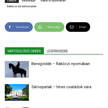
CÍMKÉK
kárpátalja
Rákóczi nyomában
Rákóczi túraútvonalak
Facebook
WhatsApp
Email
KAPCSOLÓDÓ CIKKEK
LEGFRISSEBB
Beregvidék – Rákóczi nyomában
Sárospatak – híres családok vára