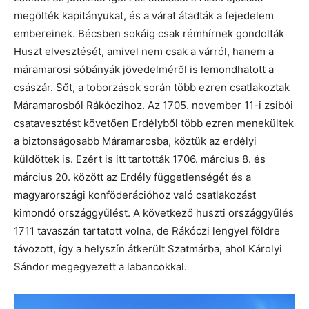
megölték kapitányukat, és a várat átadták a fejedelem
embereinek. Bécsben sokáig csak rémhírnek gondolták
Huszt elvesztését, amivel nem csak a várról, hanem a
máramarosi sóbányák jövedelméről is lemondhatott a
császár. Sőt, a toborzások során több ezren csatlakoztak
Máramarosból Rákóczihoz. Az 1705. november 11-i zsibói
csatavesztést követően Erdélyből több ezren menekültek
a biztonságosabb Máramarosba, köztük az erdélyi
küldöttek is. Ezért is itt tartották 1706. március 8. és
március 20. között az Erdély függetlenségét és a
magyarországi konföderációhoz való csatlakozást
kimondó országgyűlést. A következő huszti országgyűlés
1711 tavaszán tartatott volna, de Rákóczi lengyel földre
távozott, így a helyszín átkerült Szatmárba, ahol Károlyi
Sándor megegyezett a labancokkal.