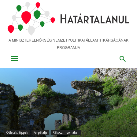
Ugrás
a
fő
tartalomra
A MINISZTERELNÖKSÉG NEMZETPOLITIKAI ÁLLAMTITKÁRSÁGÁNAK
PROGRAMJA
Ötletek, tippek
Kárpátalja
Rákóczi nyomában