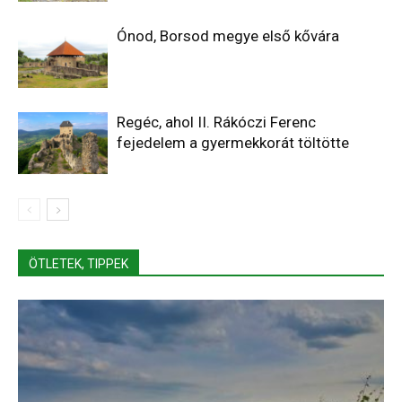
Ónod, Borsod megye első kővára
Regéc, ahol II. Rákóczi Ferenc
fejedelem a gyermekkorát töltötte
ÖTLETEK, TIPPEK