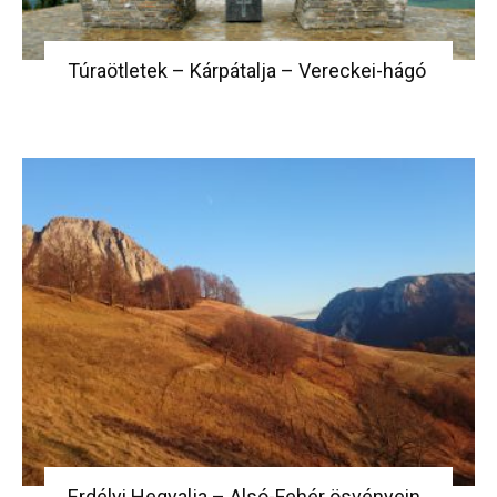
Túraötletek – Kárpátalja – Vereckei-hágó
Erdélyi Hegyalja – Alsó-Fehér ösvényein