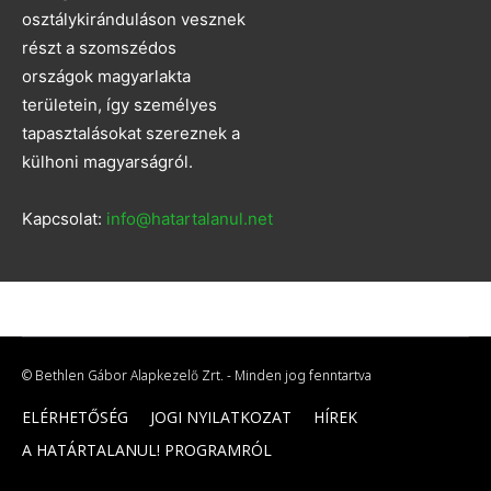
osztálykiránduláson vesznek
részt a szomszédos
országok magyarlakta
területein, így személyes
tapasztalásokat szereznek a
külhoni magyarságról.
Kapcsolat:
info@hatartalanul.net
© Bethlen Gábor Alapkezelő Zrt. - Minden jog fenntartva
ELÉRHETŐSÉG
JOGI NYILATKOZAT
HÍREK
A HATÁRTALANUL! PROGRAMRÓL