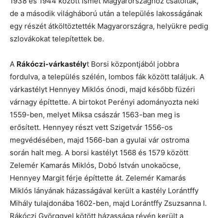
1938 és 1944 között ismét Magyarországhoz csatolták,
de a második világháború után a település lakosságának
egy részét átköltöztették Magyarországra, helyükre pedig
szlovákokat telepítettek be.
A
Rákóczi-várkastély
t Borsi központjából jobbra
fordulva, a település szélén, lombos fák között találjuk. A
várkastélyt Hennyey Miklós ónodi, majd később füzéri
várnagy építtette. A birtokot Perényi adományozta neki
1559-ben, melyet Miksa császár 1563-ban meg is
erősített. Hennyey részt vett Szigetvár 1556-os
megvédésében, majd 1566-ban a gyulai vár ostroma
során halt meg. A borsi kastélyt 1568 és 1579 között
Zelemér Kamarás Miklós, Dobó István unokaöcse,
Hennyey Margit férje építtette át. Zelemér Kamarás
Miklós lányának házasságával került a kastély Lorántffy
Mihály tulajdonába 1602-ben, majd Lorántffy Zsuzsanna I.
Rákóczi Györggyel kötött házassága révén került a