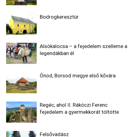
Bodrogkeresztúr
Alsókalocsa – a fejedelem szelleme a
legendákban él
Ónod, Borsod megye első kővára
Regéc, ahol II. Rákóczi Ferenc
fejedelem a gyermekkorát töltötte
Felsővadász