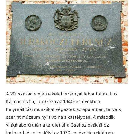
A 20. század elején a keleti szárnyat lebontották. Lux
Kálmán és fia, Lux Géza az 1940-es években
helyreállítási munkákat végeztek az épületben, terveik
szerint múzeum nyílt volna a kastélyban. A második
világháború után a terület újra Csehszlovákiához
tartozott, és a kastélyt az 1970-es évekig raktárnak