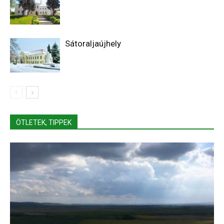
Sátoraljaújhely
ÖTLETEK, TIPPEK