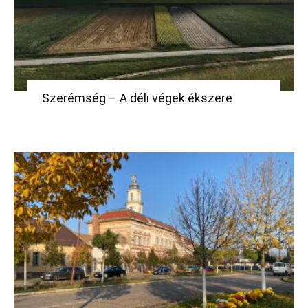
Szerémség – A déli végek ékszere