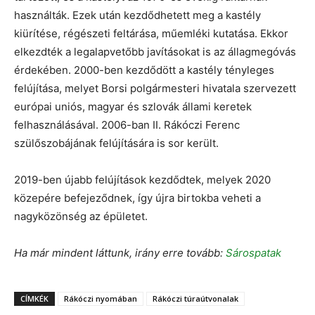
használták. Ezek után kezdődhetett meg a kastély
kiürítése, régészeti feltárása, műemléki kutatása. Ekkor
elkezdték a legalapvetőbb javításokat is az állagmegóvás
érdekében. 2000-ben kezdődött a kastély tényleges
felújítása, melyet Borsi polgármesteri hivatala szervezett
európai uniós, magyar és szlovák állami keretek
felhasználásával. 2006-ban II. Rákóczi Ferenc
szülőszobájának felújítására is sor került.
2019-ben újabb felújítások kezdődtek, melyek 2020
közepére befejeződnek, így újra birtokba veheti a
nagyközönség az épületet.
Ha már mindent láttunk, irány erre tovább:
Sárospatak
CÍMKÉK
Rákóczi nyomában
Rákóczi túraútvonalak