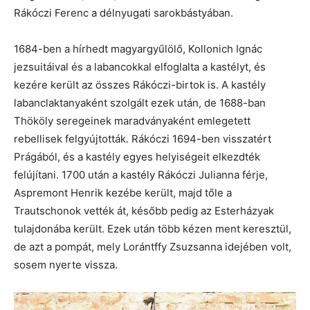
Rákóczi Ferenc a délnyugati sarokbástyában.
1684-ben a hírhedt magyargyűlölő, Kollonich Ignác
jezsuitáival és a labancokkal elfoglalta a kastélyt, és
kezére került az összes Rákóczi-birtok is. A kastély
labanclaktanyaként szolgált ezek után, de 1688-ban
Thököly seregeinek maradványaként emlegetett
rebellisek felgyújtották. Rákóczi 1694-ben visszatért
Prágából, és a kastély egyes helyiségeit elkezdték
felújítani. 1700 után a kastély Rákóczi Julianna férje,
Aspremont Henrik kezébe került, majd tőle a
Trautschonok vették át, később pedig az Esterházyak
tulajdonába került. Ezek után több kézen ment keresztül,
de azt a pompát, mely Lorántffy Zsuzsanna idejében volt,
sosem nyerte vissza.