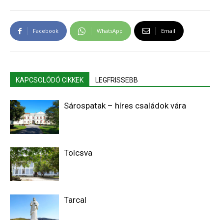
Facebook
WhatsApp
Email
KAPCSOLÓDÓ CIKKEK
LEGFRISSEBB
Sárospatak – híres családok vára
Tolcsva
Tarcal