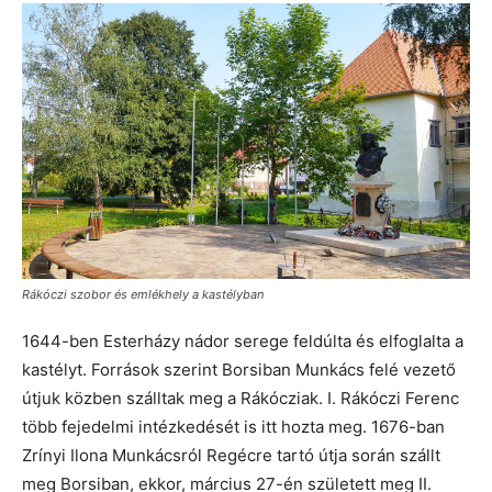
Rákóczi szobor és emlékhely a kastélyban
1644-ben Esterházy nádor serege feldúlta és elfoglalta a
kastélyt. Források szerint Borsiban Munkács felé vezető
útjuk közben szálltak meg a Rákócziak. I. Rákóczi Ferenc
több fejedelmi intézkedését is itt hozta meg. 1676-ban
Zrínyi Ilona Munkácsról Regécre tartó útja során szállt
meg Borsiban, ekkor, március 27-én született meg II.