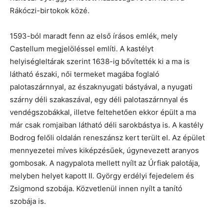
Rákóczi-birtokok közé.
1593-ból maradt fenn az első írásos emlék, mely
Castellum megjelöléssel említi. A kastélyt
helyiségleltárak szerint 1638-ig bővítették ki a ma is
látható északi, női termeket magába foglaló
palotaszárnnyal, az északnyugati bástyával, a nyugati
szárny déli szakaszával, egy déli palotaszárnnyal és
vendégszobákkal, illetve feltehetően ekkor épült a ma
már csak romjaiban látható déli sarokbástya is. A kastély
Bodrog felőli oldalán reneszánsz kert terült el. Az épület
mennyezetei míves kiképzésűek, úgynevezett aranyos
gombosak. A nagypalota mellett nyílt az Úrfiak palotája,
melyben helyet kapott II. György erdélyi fejedelem és
Zsigmond szobája. Közvetlenül innen nyílt a tanító
szobája is.