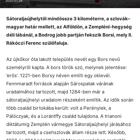
2020.01.28.
Sátoraljaújhelytől mindössze 3 kilométerre, a szlovák–
magyar határ mellett, az Alföldön, a Zempléni-hegység
déli lábánál, a Bodrog jobb partján fekszik Borsi, mely II.
Rákóczi Ferenc szülőfaluja.
Az újkőkor óta lakott település nevét egy Bors nevű
személyről kapta. A bors török szó, melynek jelentése:
’erős’. 1221-ben Borsy néven említi egy oklevél.
Fennmaradt források alapján Sárospatak várának
uradalmához tartozott, majd 1284-ben már a
sátoraljaújhelyi uradalom részeként említik. Az idők során
több család birtokába került: volt a Perényiek, a
Pálóczyak, és a Lorántffy család tulajdona. A trianoni
diktátumig Zemplén vármegye Sátoraljaújhelyi járásához
tartozott, majd a csehszlovák állam része lett. Később,