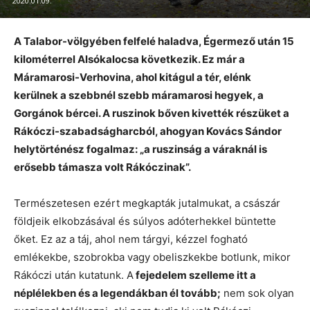
2020.01.09.
A Talabor-völgyében felfelé haladva, Égermező után 15
kilométerrel Alsókalocsa következik. Ez már a
Máramarosi-Verhovina, ahol kitágul a tér, elénk
kerülnek a szebbnél szebb máramarosi hegyek, a
Gorgánok bércei. A ruszinok bőven kivették részüket a
Rákóczi-szabadságharcból, ahogyan Kovács Sándor
helytörténész fogalmaz: „a ruszinság a váraknál is
erősebb támasza volt Rákóczinak”.
Természetesen ezért megkapták jutalmukat, a császár
földjeik elkobzásával és súlyos adóterhekkel büntette
őket. Ez az a táj, ahol nem tárgyi, kézzel fogható
emlékekbe, szobrokba vagy obeliszkekbe botlunk, mikor
Rákóczi után kutatunk. A
fejedelem szelleme itt a
néplélekben és a legendákban él tovább;
nem sok olyan