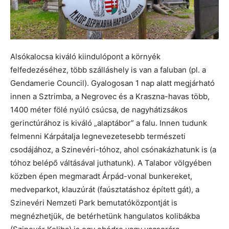
Alsókalocsa kiváló kiindulópont a környék
felfedezéséhez, több szálláshely is van a faluban (pl. a
Gendamerie Council). Gyalogosan 1 nap alatt megjárható
innen a Sztrimba, a Negrovec és a Kraszna-havas több,
1400 méter fölé nyúló csúcsa, de nagyhátizsákos
gerinctúrához is kiváló „alaptábor” a falu. Innen tudunk
felmenni Kárpátalja legnevezetesebb természeti
csodájához, a Szinevéri-tóhoz, ahol csónakázhatunk is (a
tóhoz belépő váltásával juthatunk). A Talabor völgyében
közben épen megmaradt Árpád-vonal bunkereket,
medveparkot, klauzúrát (faúsztatáshoz épített gát), a
Szinevéri Nemzeti Park bemutatóközpontját is
megnézhetjük, de betérhetünk hangulatos kolibákba