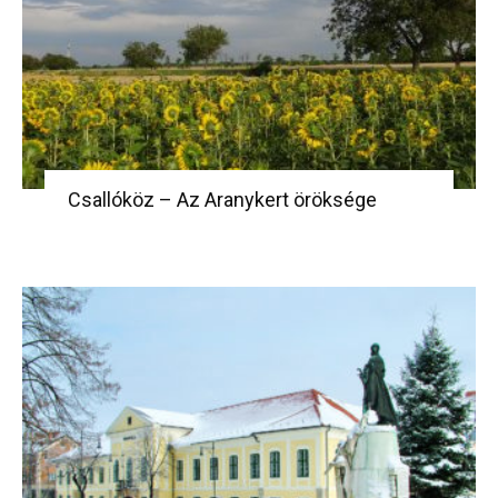
Csallóköz – Az Aranykert öröksége