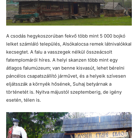
A csodás hegykoszorúban fekvő több mint 5 000 bojkó
lelket számláló település, Alsókalocsa remek látnivalókkal
kecsegtet. A falu a vasszegek nélkül összeácsolt
fatemplomáról híres. A helyi skanzen több mint egy
átlagos falumúzeum; van benne kisvasút, lehet bérelni
páncélos csapatszállító járművet, és a helyeik szívesen
eljátsszák a környék hősének, Suhaj betyárnak a
történetét is. Nyitva májustól szeptemberig, de igény
esetén, télen is.