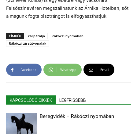
(Szinevér Koliba) is egy ebédre vagy vacsorára.
Felsőszinevéren megszállhatunk az Árnika Hotelben, sőt
a magunk fogta pisztrángot is elfogyaszthatjuk.
CÍMKÉK
kárpátalja
Rákóczi nyomában
Rákóczi túraútvonalak
Facebook
WhatsApp
Email
KAPCSOLÓDÓ CIKKEK
LEGFRISSEBB
Beregvidék – Rákóczi nyomában