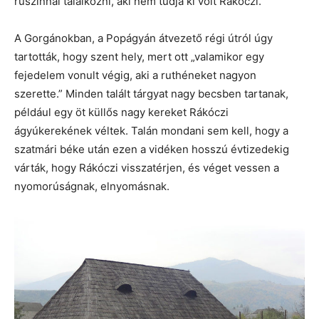
ruszinnal találkozni, aki nem tudja ki volt Rákóczi.
A Gorgánokban, a Popágyán átvezető régi útról úgy
tartották, hogy szent hely, mert ott „valamikor egy
fejedelem vonult végig, aki a ruthéneket nagyon
szerette.” Minden talált tárgyat nagy becsben tartanak,
például egy öt küllős nagy kereket Rákóczi
ágyúkerekének véltek. Talán mondani sem kell, hogy a
szatmári béke után ezen a vidéken hosszú évtizedekig
várták, hogy Rákóczi visszatérjen, és véget vessen a
nyomorúságnak, elnyomásnak.