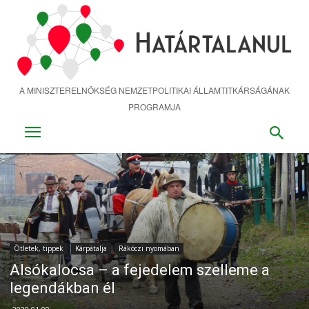
Ugrás
a
fő
tartalomra
A MINISZTERELNÖKSÉG NEMZETPOLITIKAI ÁLLAMTITKÁRSÁGÁNAK
PROGRAMJA
Ötletek, tippek
Kárpátalja
Rákóczi nyomában
Alsókalocsa – a fejedelem szelleme a
legendákban él