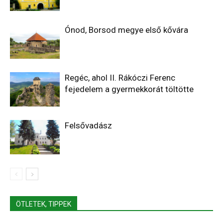
Ónod, Borsod megye első kővára
Regéc, ahol II. Rákóczi Ferenc
fejedelem a gyermekkorát töltötte
Felsővadász
ÖTLETEK, TIPPEK