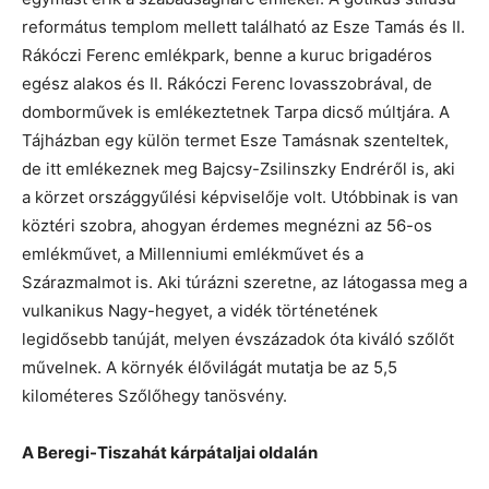
református templom mellett található az Esze Tamás és II.
Rákóczi Ferenc emlékpark, benne a kuruc brigadéros
egész alakos és II. Rákóczi Ferenc lovasszobrával, de
domborművek is emlékeztetnek Tarpa dicső múltjára. A
Tájházban egy külön termet Esze Tamásnak szenteltek,
de itt emlékeznek meg Bajcsy-Zsilinszky Endréről is, aki
a körzet országgyűlési képviselője volt. Utóbbinak is van
köztéri szobra, ahogyan érdemes megnézni az 56-os
emlékművet, a Millenniumi emlékművet és a
Szárazmalmot is. Aki túrázni szeretne, az látogassa meg a
vulkanikus Nagy-hegyet, a vidék történetének
legidősebb tanúját, melyen évszázadok óta kiváló szőlőt
művelnek. A környék élővilágát mutatja be az 5,5
kilométeres Szőlőhegy tanösvény.
A Beregi-Tiszahát kárpátaljai oldalán