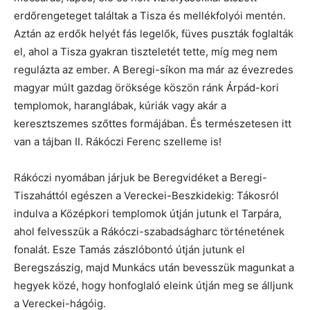
erdőrengeteget találtak a Tisza és mellékfolyói mentén.
Aztán az erdők helyét fás legelők, füves puszták foglalták
el, ahol a Tisza gyakran tiszteletét tette, míg meg nem
regulázta az ember. A Beregi-síkon ma már az évezredes
magyar múlt gazdag öröksége köszön ránk Árpád-kori
templomok, haranglábak, kúriák vagy akár a
keresztszemes szőttes formájában. És természetesen itt
van a tájban II. Rákóczi Ferenc szelleme is!
Rákóczi nyomában járjuk be Beregvidéket a Beregi-
Tiszaháttól egészen a Vereckei-Beszkidekig: Tákosról
indulva a Középkori templomok útján jutunk el Tarpára,
ahol felvesszük a Rákóczi-szabadságharc történetének
fonalát. Esze Tamás zászlóbontó útján jutunk el
Beregszászig, majd Munkács után bevesszük magunkat a
hegyek közé, hogy honfoglaló eleink útján meg se álljunk
a Vereckei-hágóig.