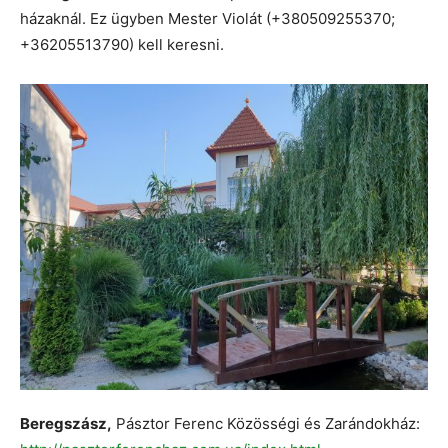
házaknál. Ez ügyben Mester Violát (+380509255370;
+36205513790) kell keresni.
Beregszász,
Pásztor Ferenc Közösségi és Zarándokház: