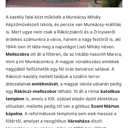
A kastély falai közt működik a Munkácsy Mihály
Képzőművészeti Iskola, és persze van Munkácsy-kiállítás
is. Mert ugye nem csak a Rákócziakról és a Zrínyiekről
érdekes számunkra a város, hanem a nagy festőről is, aki
1844-ben itt látta meg a napvilágot Lieb Mihály néven.
Mellszobra
ott áll a főtéren, de az inkább hasonlít Marxra,
mint a mi Munkácsinkra. A magyar vonatkozású emlékek
nagyjából felfűzhetők egy fél órás belvárosi sétával. A
Rákóczi-kastély mellett találjuk a sztálini terror
áldozatainak
emlékművét
, a magyar iskola udvarán pedig
egy
Rákóczi-mellszobor
látható. Itt áll a római
katolikus
templom
is, amely a XIX. század elején épült eklektikus
stílusban, mellette pedig ott van a gótikus
Szent Márton
kápolna
. A reformátusok temploma sem esik messze a
főtértől, amelyet a neogótikus
Városháza
díszít.