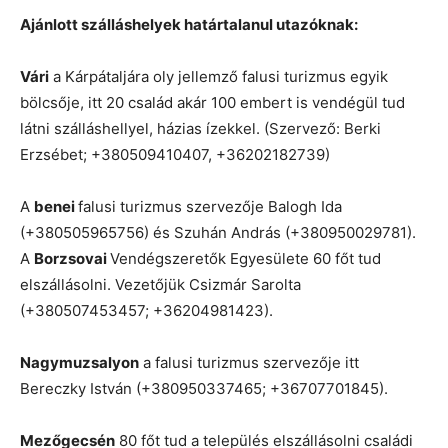
Ajánlott szálláshelyek határtalanul utazóknak:
Vári
a Kárpátaljára oly jellemző falusi turizmus egyik
bölcsője, itt 20 család akár 100 embert is vendégül tud
látni szálláshellyel, házias ízekkel. (Szervező: Berki
Erzsébet; +380509410407, +36202182739)
A
benei
falusi turizmus szervezője Balogh Ida
(+380505965756) és Szuhán András (+380950029781).
A
Borzsovai
Vendégszeretők Egyesülete 60 főt tud
elszállásolni. Vezetőjük Csizmár Sarolta
(+380507453457; +36204981423).
Nagymuzsalyon
a falusi turizmus szervezője itt
Bereczky István (+380950337465; +36707701845).
Mezőgecsén
80 főt tud a település elszállásolni családi