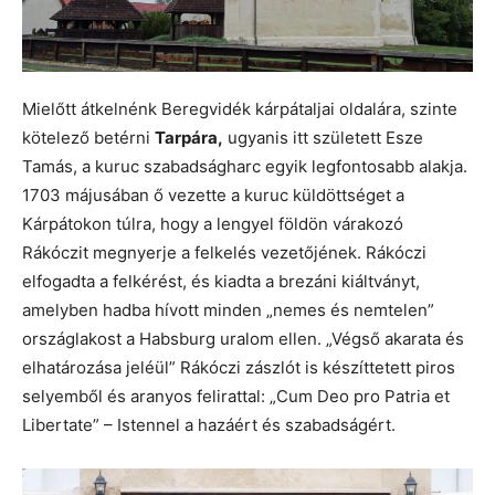
Mielőtt átkelnénk Beregvidék kárpátaljai oldalára, szinte
kötelező betérni
Tarpára,
ugyanis itt született Esze
Tamás, a kuruc szabadságharc egyik legfontosabb alakja.
1703 májusában ő vezette a kuruc küldöttséget a
Kárpátokon túlra, hogy a lengyel földön várakozó
Rákóczit megnyerje a felkelés vezetőjének. Rákóczi
elfogadta a felkérést, és kiadta a brezáni kiáltványt,
amelyben hadba hívott minden „nemes és nemtelen”
országlakost a Habsburg uralom ellen. „Végső akarata és
elhatározása jeléül” Rákóczi zászlót is készíttetett piros
selyemből és aranyos felirattal: „Cum Deo pro Patria et
Libertate” – Istennel a hazáért és szabadságért.