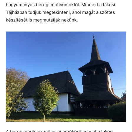
hagyományos beregi motívumoktól. Mindezt a tákosi
Tájházban tudjuk megtekinteni, ahol magát a szőttes
készítését is megmutatják nekünk.
A beregi néplélek művészi érzékéről mesél a tákosi