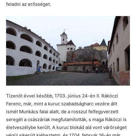
feladni az erősséget.
Tizenöt évvel később, 1703. június 24-én II. Rákóczi
Ferenc, már, mint a kuruc szabadságharc vezére állt
ismét Munkács falai alatt, de a rosszul felfegyverzett
seregét a császáriak megfutamították, s maga Rákóczi is
életveszélybe került. A kuruc blokád alá vont várőrséget
végül sikerült kiéheztetni, és 1704. február 16-án már