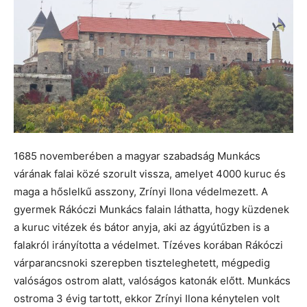
1685 novemberében a magyar szabadság Munkács
várának falai közé szorult vissza, amelyet 4000 kuruc és
maga a hőslelkű asszony, Zrínyi Ilona védelmezett. A
gyermek Rákóczi Munkács falain láthatta, hogy küzdenek
a kuruc vitézek és bátor anyja, aki az ágyútűzben is a
falakról irányította a védelmet. Tízéves korában Rákóczi
várparancsnoki szerepben tiszteleghetett, mégpedig
valóságos ostrom alatt, valóságos katonák előtt. Munkács
ostroma 3 évig tartott, ekkor Zrínyi Ilona kénytelen volt