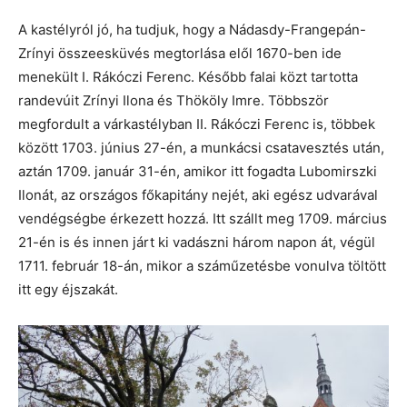
A kastélyról jó, ha tudjuk, hogy a Nádasdy-Frangepán-
Zrínyi összeesküvés megtorlása elől 1670-ben ide
menekült I. Rákóczi Ferenc. Később falai közt tartotta
randevúit Zrínyi Ilona és Thököly Imre. Többször
megfordult a várkastélyban II. Rákóczi Ferenc is, többek
között 1703. június 27-én, a munkácsi csatavesztés után,
aztán 1709. január 31-én, amikor itt fogadta Lubomirszki
Ilonát, az országos főkapitány nejét, aki egész udvarával
vendégségbe érkezett hozzá. Itt szállt meg 1709. március
21-én is és innen járt ki vadászni három napon át, végül
1711. február 18-án, mikor a száműzetésbe vonulva töltött
itt egy éjszakát.