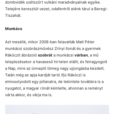
dombvidék szétszórt vulkáni maradványainak egyike.
Tetejére keresztút vezet, odafentről elénk tárul a Beregi-
Tiszahát.
Munkács
Azt mesélik, mikor 2008-ban felavatták Matl Péter
munkácsi szobrászművész Zrínyi Ilonát és a gyermek
Rákóczit ábrázoló
szobrát
a munkácsi
várban
, a mű
leleplezésekor a havaseső hirtelen elállt, és felragyogott
a Nap, mire az ünneplő tömeg nagy ujjongásba kezdett.
Talán még az apja kardját tartó ifjú Rákóczi is
elmosolyodott egy pillanatra, de tekintete továbbra is a
nyugatot, a magyar rónát kémlelte, ahonnan a reményt
várta akkor, és várja ma is.