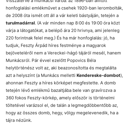
Visszatérve a munkácsi várba: az 1896-ban állított
honfoglalási emlékművet a csehek 1920-ban lerombolták,
de 2008 óta ismét ott áll a vár keleti bástyáján, tetején a
turulmadárral
. (A vár minden nap 8:00 és 19:00 óra közt
várja a látogatókat, a belépő ára 20 hrivnya, ami jelenleg
220 forintnak felel meg.) És ha már honfoglalás: jó, ha
tudjuk, Feszty Árpád híres festménye a magyarok
bejöveteléről nem a Vereckei-hágó tájáról mesél, hanem
Munkácsról. Pár évvel ezelőtt Popovics Béla
helytörténész volt az, aki beazonosította és megtalálta
azt a helyszínt (a Munkács melletti
Kendereske-dombot
),
ahonnan Feszty a híres körképet megfestette. A domb
tetején lévő emlékmű bazaltjába bele van gravírozva a
360 fokos Feszty-körkép, amely először is történelmi
töltetével varázsol el, de talán a legmegdöbbentőbb az,
hogy az összes domb, hegy, völgy megelevenedik, ha a
tájra nézünk.