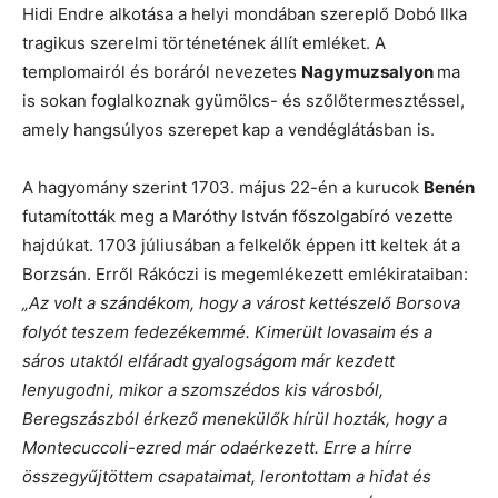
Hidi Endre alkotása a helyi mondában szereplő Dobó Ilka
tragikus szerelmi történetének állít emléket. A
templomairól és boráról nevezetes
Nagymuzsalyon
ma
is sokan foglalkoznak gyümölcs- és szőlőtermesztéssel,
amely hangsúlyos szerepet kap a vendéglátásban is.
A hagyomány szerint 1703. május 22-én a kurucok
Benén
futamították meg a Maróthy István főszolgabíró vezette
hajdúkat. 1703 júliusában a felkelők éppen itt keltek át a
Borzsán. Erről Rákóczi is megemlékezett emlékirataiban:
„Az volt a szándékom, hogy a várost kettészelő Borsova
folyót teszem fedezékemmé. Kimerült lovasaim és a
sáros utaktól elfáradt gyalogságom már kezdett
lenyugodni, mikor a szomszédos kis városból,
Beregszászból érkező menekülők hírül hozták, hogy a
Montecuccoli-ezred már odaérkezett. Erre a hírre
összegyűjtöttem csapataimat, lerontottam a hidat és