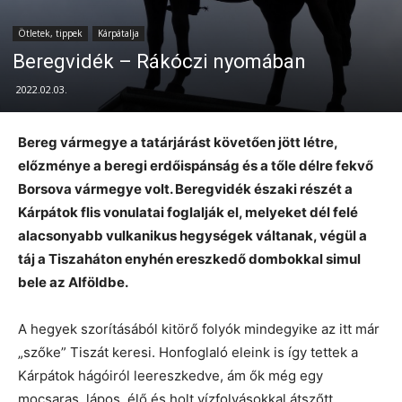
Ötletek, tippek
Kárpátalja
Beregvidék – Rákóczi nyomában
2022.02.03.
Bereg vármegye a tatárjárást követően jött létre,
előzménye a beregi erdőispánság és a tőle délre fekvő
Borsova vármegye volt. Beregvidék északi részét a
Kárpátok flis vonulatai foglalják el, melyeket dél felé
alacsonyabb vulkanikus hegységek váltanak, végül a
táj a Tiszaháton enyhén ereszkedő dombokkal simul
bele az Alföldbe.
A hegyek szorításából kitörő folyók mindegyike az itt már
„szőke” Tiszát keresi. Honfoglaló eleink is így tettek a
Kárpátok hágóiról leereszkedve, ám ők még egy
mocsaras, lápos, élő és holt vízfolyásokkal átszőtt