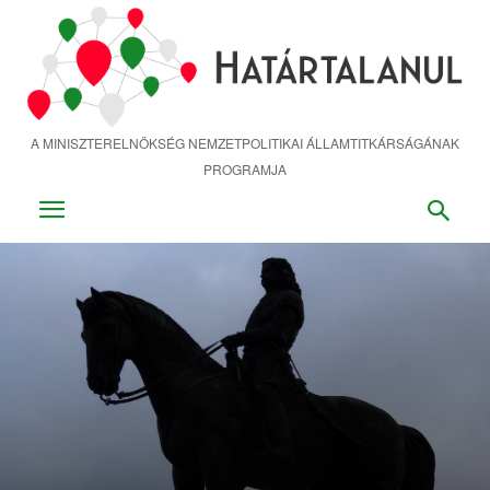
Ugrás
a
fő
tartalomra
A MINISZTERELNÖKSÉG NEMZETPOLITIKAI ÁLLAMTITKÁRSÁGÁNAK
PROGRAMJA