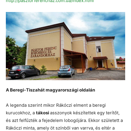
http://pasztorferenchaz.com.ua/index.html
A Beregi-Tiszahát magyarországi oldalán
A legenda szerint mikor Rákóczi elment a beregi
kurucokhoz, a
tákosi
asszonyok készítettek egy terítőt,
és azt felfűzték a fejedelem lobogójára. Ekkor született a
Rákóczi minta, amely öt színből van varrva, és eltér a