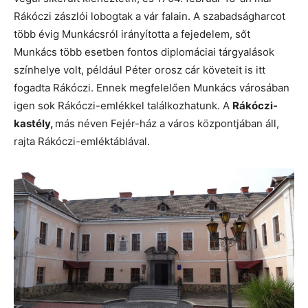
Rákóczi zászlói lobogtak a vár falain. A szabadságharcot
több évig Munkácsról irányította a fejedelem, sőt
Munkács több esetben fontos diplomáciai tárgyalások
színhelye volt, például Péter orosz cár követeit is itt
fogadta Rákóczi. Ennek megfelelően Munkács városában
igen sok Rákóczi-emlékkel találkozhatunk. A
Rákóczi-
kastély,
más néven Fejér-ház a város központjában áll,
rajta Rákóczi-emléktáblával.