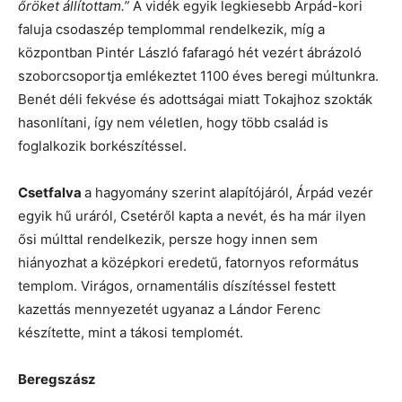
őröket állítottam.”
A vidék egyik legkiesebb Árpád-kori
faluja csodaszép templommal rendelkezik, míg a
központban Pintér László fafaragó hét vezért ábrázoló
szoborcsoportja emlékeztet 1100 éves beregi múltunkra.
Benét déli fekvése és adottságai miatt Tokajhoz szokták
hasonlítani, így nem véletlen, hogy több család is
foglalkozik borkészítéssel.
Csetfalva
a hagyomány szerint alapítójáról, Árpád vezér
egyik hű uráról, Csetéről kapta a nevét, és ha már ilyen
ősi múlttal rendelkezik, persze hogy innen sem
hiányozhat a középkori eredetű, fatornyos református
templom. Virágos, ornamentális díszítéssel festett
kazettás mennyezetét ugyanaz a Lándor Ferenc
készítette, mint a tákosi templomét.
Beregszász