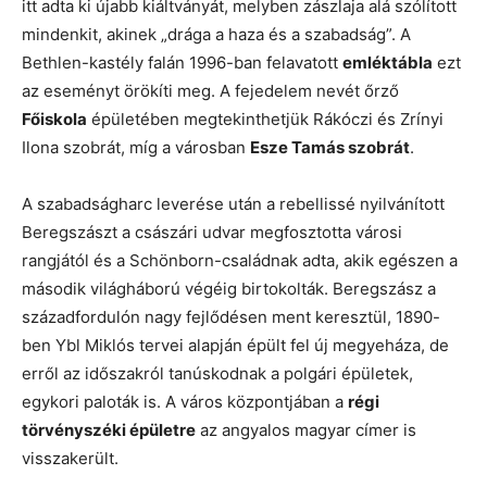
itt adta ki újabb kiáltványát, melyben zászlaja alá szólított
mindenkit, akinek „drága a haza és a szabadság”. A
Bethlen-kastély falán 1996-ban felavatott
emléktábla
ezt
az eseményt örökíti meg. A fejedelem nevét őrző
Főiskola
épületében megtekinthetjük Rákóczi és Zrínyi
Ilona szobrát, míg a városban
Esze Tamás szobrát
.
A szabadságharc leverése után a rebellissé nyilvánított
Beregszászt a császári udvar megfosztotta városi
rangjától és a Schönborn-családnak adta, akik egészen a
második világháború végéig birtokolták. Beregszász a
századfordulón nagy fejlődésen ment keresztül, 1890-
ben Ybl Miklós tervei alapján épült fel új megyeháza, de
erről az időszakról tanúskodnak a polgári épületek,
egykori paloták is. A város központjában a
régi
törvényszéki épületre
az angyalos magyar címer is
visszakerült.