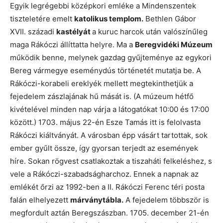
Egyik legrégebbi középkori emléke a Mindenszentek
tiszteletére emelt
katolikus templom.
Bethlen Gábor
XVII. századi
kastélyát
a kuruc harcok után valószínűleg
maga Rákóczi állíttatta helyre. Ma a
Beregvidéki Múzeum
működik benne, melynek gazdag gyűjteménye az egykori
Bereg vármegye eseménydús történetét mutatja be. A
Rákóczi-korabeli ereklyék mellett megtekinthetjük a
fejedelem zászlajának hű mását is. (A múzeum hétfő
kivételével minden nap várja a látogatókat 10:00 és 17:00
között.) 1703. május 22-én Esze Tamás itt is felolvasta
Rákóczi kiáltványát. A városban épp vásárt tartottak, sok
ember gyűlt össze, így gyorsan terjedt az események
híre. Sokan rögvest csatlakoztak a tiszaháti felkeléshez, s
vele a Rákóczi-szabadságharchoz. Ennek a napnak az
emlékét őrzi az 1992-ben a II. Rákóczi Ferenc téri posta
falán elhelyezett
márványtábla.
A fejedelem többször is
megfordult aztán Beregszászban. 1705. december 21-én