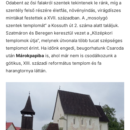
Odabent az ősi falakról szentek tekintenek le ránk, míg a
szentély felső részére életfás, növényindás, virágdíszes
mintákat festettek a XVII. században. A „mosolygó
szentek templomát” a Kossuth út 2. száma alatt találjuk.
Szatmáron és Beregen keresztül vezet a „Középkori
templomok útja”, melynek útvonala több tucat szépséges
templomot érint. Ha időnk engedi, beugorhatunk Csaroda
után
Márokpapiba
is, ahol már nem is csodálkozunk a
gótikus, XIII. századi református templom és fa
harangtornya láttán.