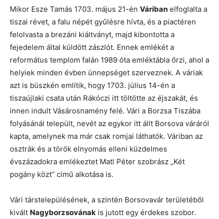
Mikor Esze Tamás 1703. május 21-én
Váriban
elfoglalta a
tiszai révet, a falu népét gyűlésre hívta, és a piactéren
felolvasta a brezáni kiáltványt, majd kibontotta a
fejedelem által küldött zászlót. Ennek emlékét a
református templom falán 1989 óta emléktábla őrzi, ahol a
helyiek minden évben ünnepséget szerveznek. A váriak
azt is büszkén említik, hogy 1703. július 14-én a
tiszaújlaki csata után Rákóczi itt töltötte az éjszakát, és
innen indult Vásárosnamény felé. Vári a Borzsa Tiszába
folyásánál települt, nevét az egykor itt állt Borsova váráról
kapta, amelynek ma már csak romjai láthatók. Váriban az
osztrák és a török elnyomás elleni küzdelmes
évszázadokra emlékeztet Matl Péter szobrász „Két
pogány közt” című alkotása is.
Vári társtelepülésének, a szintén Borsovavár területéből
kivált
Nagyborzsovának
is jutott egy érdekes szobor.