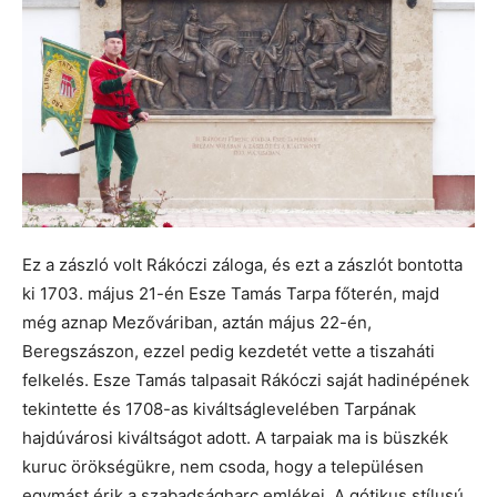
Ez a zászló volt Rákóczi záloga, és ezt a zászlót bontotta
ki 1703. május 21-én Esze Tamás Tarpa főterén, majd
még aznap Mezőváriban, aztán május 22-én,
Beregszászon, ezzel pedig kezdetét vette a tiszaháti
felkelés. Esze Tamás talpasait Rákóczi saját hadinépének
tekintette és 1708-as kiváltságlevelében Tarpának
hajdúvárosi kiváltságot adott. A tarpaiak ma is büszkék
kuruc örökségükre, nem csoda, hogy a településen
egymást érik a szabadságharc emlékei. A gótikus stílusú