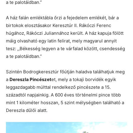
a te palotáidban.”
A ház falán emléktábla őrzi a fejedelem emlékét, bár a
birtokok elosztásakor Keresztúr II. Rákóczi Ferenc
húgához, Rákóczi Juliannához került. A ház kapuja fölött
máig olvasható egy latin felirat, mely magyarul annyit
tesz: ,,Békesség legyen a te várfalad között, csendesség
a te palotáidban.”
Szintén Bodrogkeresztúr főútján haladva találhatjuk meg
a
Dereszla Pincészet
et, mely a tokaji borvidék egyik
leggazdagabb múlttal rendelkező pincészete a 15.
századtól napjainkig. A 600 éves történelmi pince több
mint 1 kilométer hosszan, 5 szint mélységben található a
Dereszla dűlői alatt.