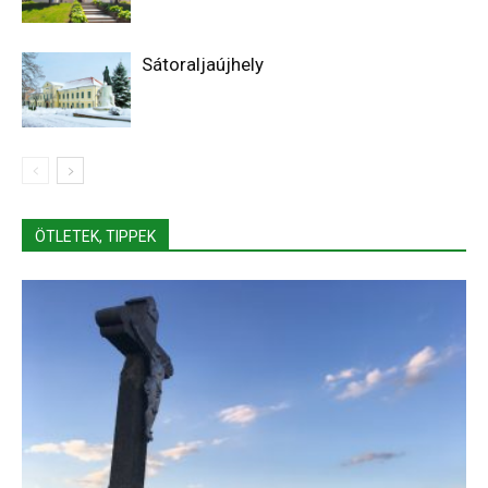
Sátoraljaújhely
ÖTLETEK, TIPPEK