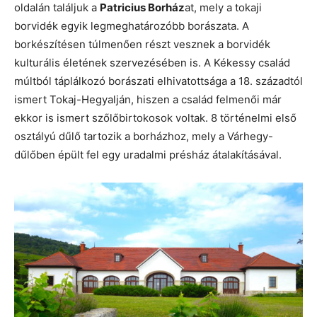
oldalán találjuk a
Patricius Borház
at, mely a tokaji
borvidék egyik legmeghatározóbb borászata. A
borkészítésen túlmenően részt vesznek a borvidék
kulturális életének szervezésében is. A Kékessy család
múltból táplálkozó borászati elhivatottsága a 18. századtól
ismert Tokaj-Hegyalján, hiszen a család felmenői már
ekkor is ismert szőlőbirtokosok voltak. 8 történelmi első
osztályú dűlő tartozik a borházhoz, mely a Várhegy-
dűlőben épült fel egy uradalmi présház átalakításával.