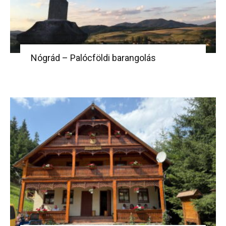
Nógrád – Palócföldi barangolás