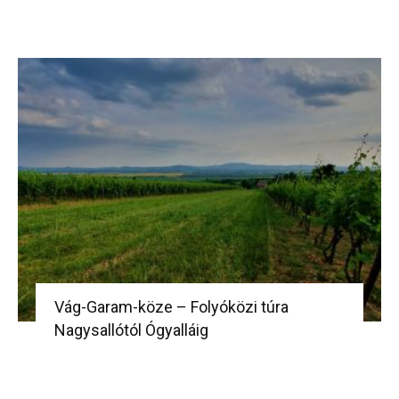
Vág-Garam-köze – Folyóközi túra
Nagysallótól Ógyalláig