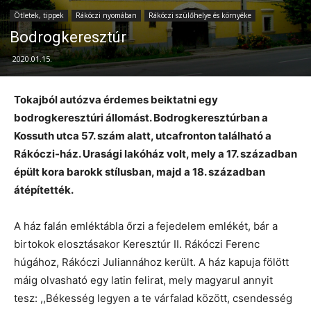
Ötletek, tippek
Rákóczi nyomában
Rákóczi szülőhelye és környéke
Bodrogkeresztúr
2020.01.15.
Tokajból autózva érdemes beiktatni egy
bodrogkeresztúri állomást. Bodrogkeresztúrban a
Kossuth utca 57. szám alatt, utcafronton található a
Rákóczi-ház. Urasági lakóház volt, mely a 17. században
épült kora barokk stílusban, majd a 18. században
átépítették.
A ház falán emléktábla őrzi a fejedelem emlékét, bár a
birtokok elosztásakor Keresztúr II. Rákóczi Ferenc
húgához, Rákóczi Juliannához került. A ház kapuja fölött
máig olvasható egy latin felirat, mely magyarul annyit
tesz: ,,Békesség legyen a te várfalad között, csendesség