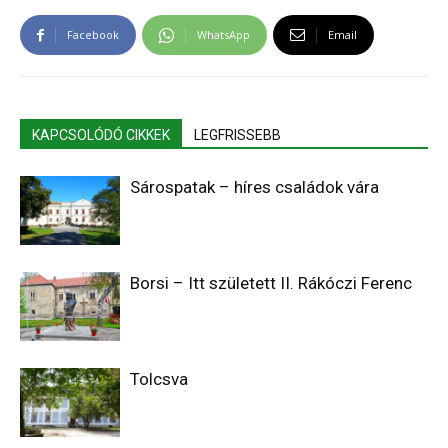
Facebook
WhatsApp
Email
KAPCSOLÓDÓ CIKKEK
LEGFRISSEBB
Sárospatak – híres családok vára
Borsi – Itt született II. Rákóczi Ferenc
Tolcsva