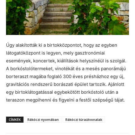
Úgy alakították ki a birtokközpontot, hogy az egyben
látogatóközpont is legyen, mely gasztronómiai
események, koncertek, kiállítások helyszínéül is szolgál.
A borkóstolótermeket, vinotékát és a mesés panorámájú
borteraszt magába foglaló 300 éves présházhoz egy új,
gravitációs rendszerű borászati épület tartozik. Ajánlott
egy birtoklátogatással egybekötött borkóstoló után a
teraszon megpihenni és figyelni a festői szépségű tájat.
CÍMKÉK
Rákóczi nyomában
Rákóczi túraútvonalak