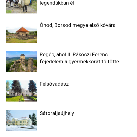
legendákban él
Ónod, Borsod megye első kővára
Regéc, ahol II. Rákóczi Ferenc
fejedelem a gyermekkorát töltötte
Felsővadász
Sátoraljaújhely