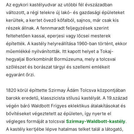
Az egykori kastélyudvar az utóbbi fél évszázadban
változott, a régi telekre új lakó- és gazdasági épületeket
kerültek, a kertet övező kőfalból, sajnos, már csak kis
részek állnak. A fennmaradt feljegyzések szerint
feltehetően kassai, eperjesi vagy lőcsei mesterek
építették. A kastély helyreállítása 1960-ban történt, ekkor
műemlékké nyilvánították. Itt kapott helyet a Tokaj-
hegyaljai Borkombinát Bormúzeuma, mely a tolcsvai
szőlészet és borászat tárgyi és szellemi emlékeit
egyaránt őrzi.
1820 körül építtette Szirmay Ádám Tolcsva központjában
barokk eredetű, klasszicista stílusú kastélyát. A 19.század
végén báró Waldbott Frigyes eklektikus átalakításokat és
bővítéseket végeztetett az épületen, így nyerte el
végleges formáját a tolcsvai
Szirmay-Waldbott-kastély
.
A kastély kertjébe lépve hatalmas telket talál a látogató,