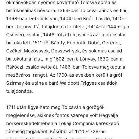
okmányokban nyomon követhető Tolcsva sorsa és
birtokosainak névsora. 1366-ban Tolcsvai János és fiai,
1398-ban Debrői István, 1404-ben Keéri László, 1410-
ben Toronyi Pál tulajdona a területet, 1414-től 1445-ig a
Csicseri, család, 1446-tól a Tolchvai és az Upori család
birtoka lett. 1511-től Bánffy, Eödönffi, Dobó, Gerendi,
Czékei, Mezőssyek, Dessewffyek, és sok más család
birtokolta a falut, míg 1602-ben a Lónyay, 1630-ban a
Rákóczi-család vette át. 1486-ban Tolcsva megkapta a
mezővárosi rangot. Az 1700-as években került a gróf
Szirmay és utána a báró Waldbott Frigyes családok
tulajdonába.
1711 után figyelhető meg Tolcsván a görögök
megjelenése, akiknek fontos szerepe volt Hegyalja
borkereskedelmében a Tokaji Compania kereskedő
társaság tagjaiként. Később, az 1725-1728-as