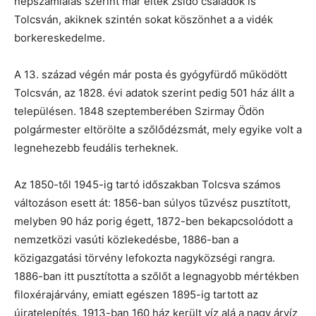
népszámlálás szerint már éltek zsidó családok is
Tolcsván, akiknek szintén sokat köszönhet a a vidék
borkereskedelme.
A 13. század végén már posta és gyógyfürdő működött
Tolcsván, az 1828. évi adatok szerint pedig 501 ház állt a
településen. 1848 szeptemberében Szirmay Ödön
polgármester eltörölte a szőlődézsmát, mely egyike volt a
legnehezebb feudális terheknek.
Az 1850-től 1945-ig tartó időszakban Tolcsva számos
változáson esett át: 1856-ban súlyos tűzvész pusztított,
melyben 90 ház porig égett, 1872-ben bekapcsolódott a
nemzetközi vasúti közlekedésbe, 1886-ban a
közigazgatási törvény lefokozta nagyközségi rangra.
1886-ban itt pusztította a szőlőt a legnagyobb mértékben
filoxérajárvány, emiatt egészen 1895-ig tartott az
újratelepítés. 1913-ban 160 ház került víz alá a nagy árvíz