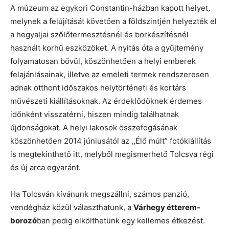
A múzeum az egykori Constantin-házban kapott helyet,
melynek a felújítását követően a földszintjén helyezték el
a hegyaljai szőlőtermesztésnél és borkészítésnél
használt korhű eszközöket. A nyitás óta a gyűjtemény
folyamatosan bővül, köszönhetően a helyi emberek
felajánlásainak, illetve az emeleti termek rendszeresen
adnak otthont időszakos helytörténeti és kortárs
művészeti kiállításoknak. Az érdeklődőknek érdemes
időnként visszatérni, hiszen mindig találhatnak
újdonságokat. A helyi lakosok összefogásának
köszönhetően 2014 júniusától az ,,Élő múlt” fotókiállítás
is megtekinthető itt, melyből megismerhető Tolcsva régi
és új arca egyaránt.
Ha Tolcsván kívánunk megszállni, számos panzió,
vendégház közül választhatunk, a
Várhegy étterem-
borozó
ban pedig elkölthetünk egy kellemes étkezést.