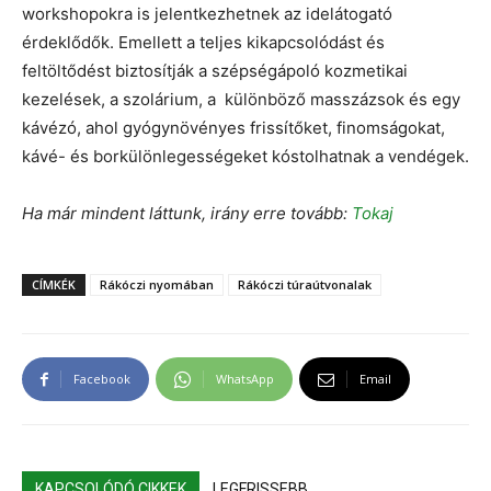
workshopokra is jelentkezhetnek az idelátogató
érdeklődők. Emellett a teljes kikapcsolódást és
feltöltődést biztosítják a szépségápoló kozmetikai
kezelések, a szolárium, a különböző masszázsok és egy
kávézó, ahol gyógynövényes frissítőket, finomságokat,
kávé- és borkülönlegességeket kóstolhatnak a vendégek.
Ha már mindent láttunk, irány erre tovább:
Tokaj
CÍMKÉK
Rákóczi nyomában
Rákóczi túraútvonalak
Facebook
WhatsApp
Email
KAPCSOLÓDÓ CIKKEK
LEGFRISSEBB