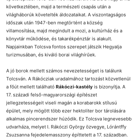
következtében, majd a természeti csapás után a
világháborúk követelték áldozataikat. A viszontagságos
időszak után 1947-ben megtörtént a község
villamosítása, majd megindult a mozi, a kultúrház és a
könyvtár működése, és takarékpénztár is alakult.
Napjainkban Tolcsva fontos szerepet játszik Hegyalja
turizmusában, és kiváló borai világhírűek.
A jó borok mellett számos nevezetességet is találunk
Tolcsván. A Rákócziak uradalmához tartozást közvetlenül
a főút mellett található
Rákóczi-kastély
is bizonyítja. A
17. századi felső-magyarországi építészet
jellegzetességeit viseli magán a korabarokk stílusú
épület, mely mögött több ezer hektoliter bor tárolására
alkalmas pincerendszer húzódik. Ez Tolcsva legnevesebb
udvarháza, melyet I. Rákóczi György özvegye, Lórántffy
Zsuzsanna fejedelemasszony építtetett a 17. században.