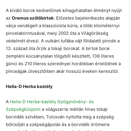
A kiváló borok kedvelőinek kihagyhatatlan élményt nyújt
az
Oremus szőlőbirtok
. Előzetes bejelentkezés alapján
várja vendégeit a klasszicista kúria, a több kilométernyi
pincelabirintusával, mely 2002 óta a Világörökség
védelmét élvezi. A vulkáni tufába vájt földalatti pincék a
13. század óta őrzik a tokaji borokat. A birtok borai
zempléni kocsánytalan tölgyből készített, 136 literes
gönci és 210 literes szerednyei hordókban érlelődnek a
pinceágak útvesztőiben akár hosszú éveken keresztül.
Helia-D Herba kastély
A
Helia-D Herba-kastély Gyógynövény- és
Szépségközpont
a világszerte méltán híres tokaji
borvidék szívében, Tolcsván nyitotta meg a szépség
bölcsőjét a szépségápolás és a borvidék örömeire