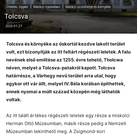
Ötletek, tippek
Rákóczi nyomában
Rákóczi szülőhelye és környéke
Tolcsva
2020.01.27.
Tolcsva és környéke az őskortól kezdve lakott terület
volt, ezt bizonyítják az itt feltárt régészeti leletek. A falu
nevének első említése az 1255. évre tehető, Tholcwa
néven, melyet a Tolcsva-patakról kapott. Tolcsva
határrésze, a Várhegy nevű terület arra utal, hogy
egykor ott vár állt, melyet IV. Béla korában építhettek,
ennek nyomai a múlt század közepén még láthatók
voltak.
Az itt talált értékes régészeti leletek egy része a miskolci
Herman Ottó Múzeumban, másik része pedig a Nemzeti
Múzeumban tekinthető meg. A Zsigmond-kori