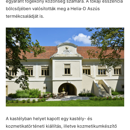
egyaránt fogékony közönség számára. A tokaji esszencia
bölcsőjében valósították meg a Helia-D Aszús
termékcsaládját is.
A kastélyban helyet kapott egy kastély- és
kozmetikatörténeti kiállítás, illetve kozmetikumkészítő