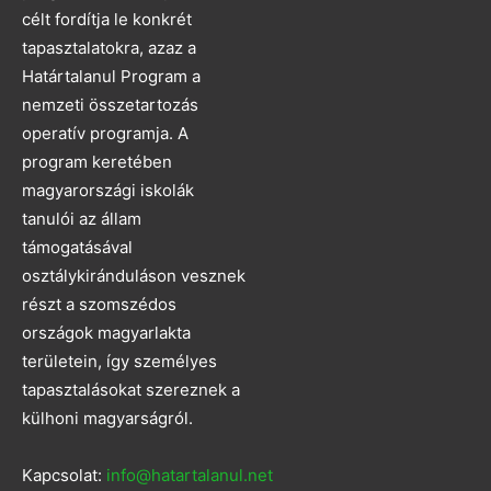
célt fordítja le konkrét
tapasztalatokra, azaz a
Határtalanul Program a
nemzeti összetartozás
operatív programja. A
program keretében
magyarországi iskolák
tanulói az állam
támogatásával
osztálykiránduláson vesznek
részt a szomszédos
országok magyarlakta
területein, így személyes
tapasztalásokat szereznek a
külhoni magyarságról.
Kapcsolat:
info@hatartalanul.net