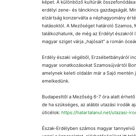
képet. A különböző kultúrák összefonódása 
erdélyi zene- és tánckincs gazdagságát. Min
elzártság konzerválta a néphagyomány érték
hatásoktól. A Mezőséget határoló Szamos,
találkozhatunk, de még az Erdélyt északról 
magyar sziget várja „hajósait” a román óceá
Erdély északi végéből, Erzsébetbányáról i
magyar vonatkozásokat Szamosújvártól Bonc
amelynek keleti oldalán már a Sajó mentén 
emelkedünk.
Budapesttől a Mezőség 6-7 óra alatt érhető 
de ha szükséges, az alábbi utazási irodák a
úticélok:
https://hatartalanul.net/utazasi-i
Észak-Erdélyben számos magyar tannyelvű