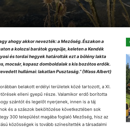
 vagy ahogy akkor nevezték: a Mezőség. Északon a
aton a kolozsi barátok gyepűje, keleten a Kendék
yosi és tordai hegyek határolták ezt a bölény lakta
das, mocsár, kopasz domboldalak s kis bozótos erdők.
vedett hullámai: lakatlan Pusztaság.” (Wass Albert)
rábban belakott erdélyi területek közé tartozott, a XI.
örések elleni gyepű része. Valamikor erdő borította
hogy szántót és legelőt nyerjenek, innen is a táj
nok és a szászok beköltözése következtében sok
tegy 300 települést magába foglaló Mezőség, hisz az
lású közösségek is tovább színesítették a társadalmi