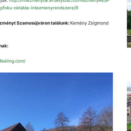
ljuk:
http://intezmenytar.erdelystat.ro/intezmenyek/a-
epfoku-oktatas-intezmenyrendszere/9
ézményt Szamosújváron találunk:
Kemény Zsigmond
nak:
feeling.com/