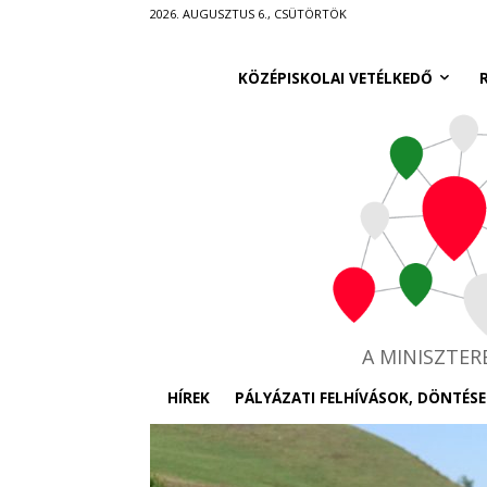
Ugrás
2026. AUGUSZTUS 6., CSÜTÖRTÖK
a
fő
KÖZÉPISKOLAI VETÉLKEDŐ
tartalomra
A MINISZTE
HÍREK
PÁLYÁZATI FELHÍVÁSOK, DÖNTÉSE