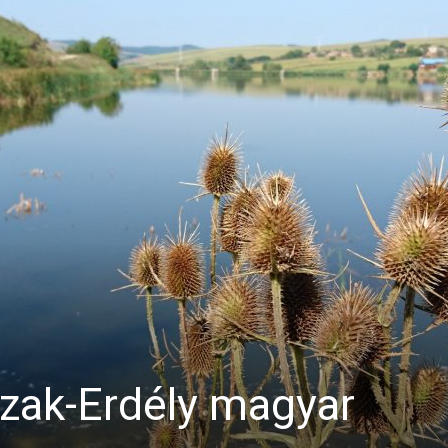
zak-Erdély magyar