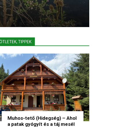
ÖTLETEK, TIPPEK
Muhos-tető (Hidegség) – Ahol
a patak gyógyít és a táj mesél