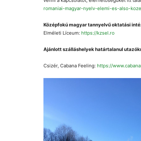
venni a kapcsolatot, elérhetőségüket itt talá
romaniai-magyar-nyelv-elemi-es-also-koz
Középfokú magyar tannyelvű oktatási int
Elméleti Líceum:
https://kzsel.ro
Ajánlott szálláshelyek határtalanul utazók
Csizér, Cabana Feeling:
https://www.cabana