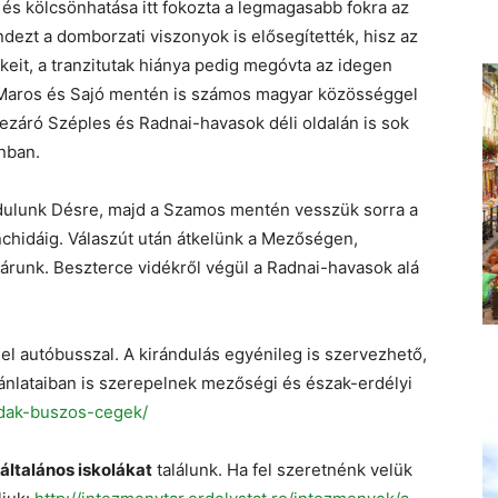
és kölcsönhatása itt fokozta a legmagasabb fokra az
dezt a domborzati viszonyok is elősegítették, hisz az
eit, a tranzitutak hiánya pedig megóvta az idegen
 Maros és Sajó mentén is számos magyar közösséggel
lezáró Széples és Radnai-havasok déli oldalán is sok
nban.
ndulunk Désre, majd a Szamos mentén vesszük sorra a
hidáig. Válaszút után átkelünk a Mezőségen,
járunk. Beszterce vidékről végül a Radnai-havasok alá
el autóbusszal. A kirándulás egyénileg is szervezhető,
jánlataiban is szerepelnek mezőségi és észak-erdélyi
rodak-buszos-cegek/
általános iskolákat
találunk. Ha fel szeretnénk velük