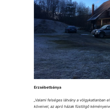
Erzsébetbánya
„Valami felséges látvány a völgykatlanban 
köveivel, az apró házak füstölgő kéményeive