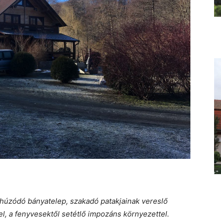
elhúzódó bányatelep, szakadó patakjainak vereslő
l, a fenyvesektől setétlő impozáns környezettel.