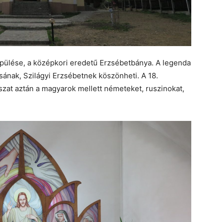
lepülése, a középkori eredetű Erzsébetbánya. A legenda
osának, Szilágyi Erzsébetnek köszönheti. A 18.
zat aztán a magyarok mellett németeket, ruszinokat,