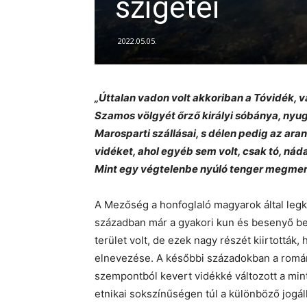
szigetei
2022.05.05.
„Úttalan vadon volt akkoriban a Tóvidék,
Szamos völgyét őrző királyi sóbánya, nyug
Marosparti szállásai, s délen pedig az aran
vidéket, ahol egyéb sem volt, csak tó, ná
Mint egy végtelenbe nyúló tenger megmere
A Mezőség a honfoglaló magyarok által legko
században már a gyakori kun és besenyő bet
terület volt, de ezek nagy részét kiirtották, 
elnevezése. A későbbi századokban a romá
szempontból kevert vidékké változott a min
etnikai sokszínűségen túl a különböző jogál