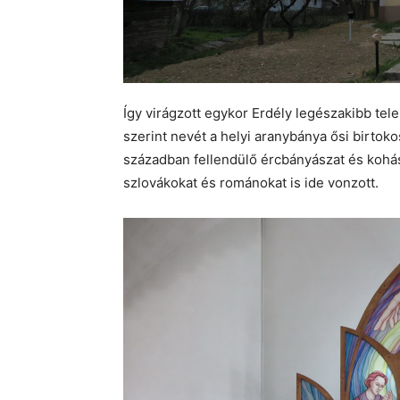
Így virágzott egykor Erdély legészakibb te
szerint nevét a helyi aranybánya ősi birtok
században fellendülő ércbányászat és kohás
szlovákokat és románokat is ide vonzott.