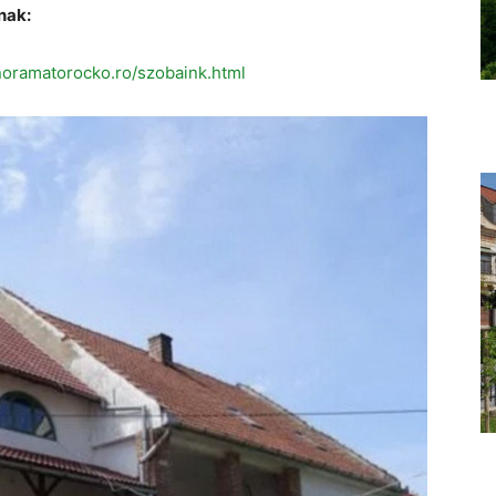
nak:
noramatorocko.ro/szobaink.html