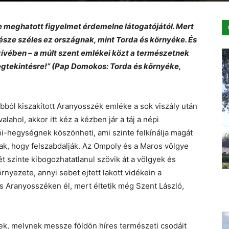
e meghatott figyelmet érdemelne látogatójától. Mert
sze széles ez országnak, mint Torda és környéke. És
zívében – a múlt szent emlékei közt a természetnek
gtekintésre!” (Pap Domokos: Torda és környéke,
ból kiszakított Aranyosszék emléke a sok viszály után
lahol, akkor itt kéz a kézben jár a táj a népi
i-hegységnek köszönheti, ami szinte felkínálja magát
k, hogy felszabdalják. Az Ompoly és a Maros völgye
 szinte kibogozhatatlanul szövik át a völgyek és
rnyezete, annyi sebet ejtett lakott vidékein a
s Aranyosszéken él, mert éltetik még Szent László,
k, melynek messze földön híres természeti csodáit