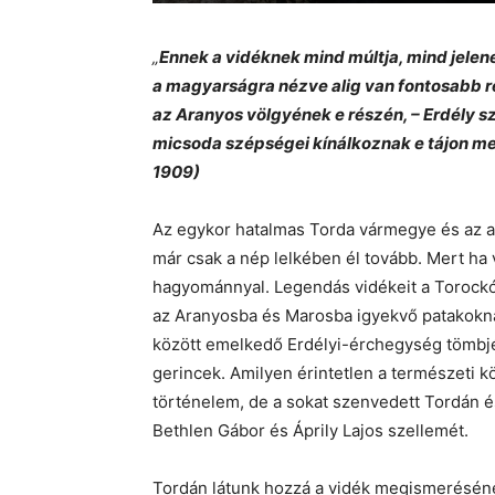
„
Ennek a vidéknek mind múltja, mind jelen
a magyarságra nézve alig van fontosabb ré
az Aranyos völgyének e részén, – Erdély s
micsoda szépségei kínálkoznak e tájon me
1909)
Az egykor hatalmas Torda vármegye és az ab
már csak a nép lelkében él tovább. Mert ha va
hagyománnyal. Legendás vidékeit a Torockó
az Aranyosba és Marosba igyekvő patakokna
között emelkedő Erdélyi-érchegység tömbjét
gerincek. Amilyen érintetlen a természeti kö
történelem, de a sokat szenvedett Tordán é
Bethlen Gábor és Áprily Lajos szellemét.
Tordán látunk hozzá a vidék megismeréséne