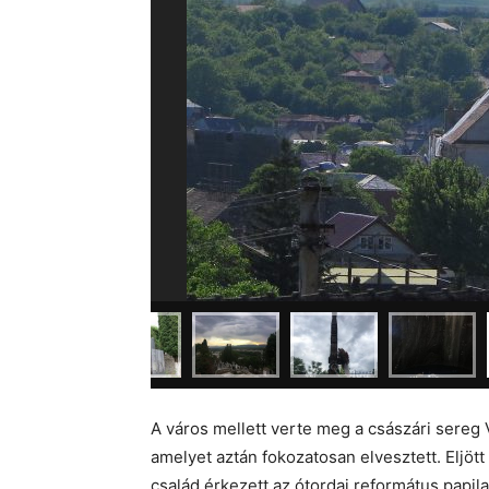
A város mellett verte meg a császári sereg Vi
amelyet aztán fokozatosan elvesztett. Eljött
család érkezett az ótordai református papila