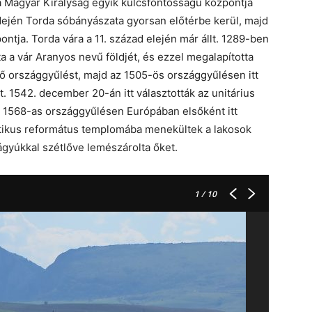
 Magyar Királyság egyik kulcsfontosságú központja
dején Torda sóbányászata gyorsan előtérbe kerül, majd
ntja. Torda vára a 11. század elején már állt. 1289-ben
 a vár Aranyos nevű földjét, és ezzel megalapította
ső országgyűlést, majd az 1505-ös országgyűlésen itt
. 1542. december 20-án itt választották az unitárius
 1568-as országgyűlésen Európában elsőként itt
gótikus református templomába menekültek a lakosok
 ágyúkkal szétlőve lemészárolta őket.
1
/ 10