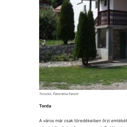
Torockó, Panoráma Panzió
Torda
A város már csak töredékeiben őrzi emléké