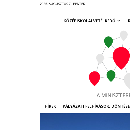
Ugrás
2026. AUGUSZTUS 7., PÉNTEK
a
fő
KÖZÉPISKOLAI VETÉLKEDŐ
tartalomra
A MINISZTE
HÍREK
PÁLYÁZATI FELHÍVÁSOK, DÖNTÉSE