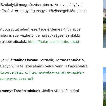
 a Székelykő megmászása után az Aranyos folyóval
z Erdélyi-érchegység magyar közösségeit látogatjuk
utóbuszutat jelent, ezért ide érdemes 4-5 napos
nileg is szervezhető, de ha szükséges, az alábbi
z alábbi úticélok:
https://hatartalanul.net/utazasi-
nyelvű
általános iskola
: Tordatúr, Tordaszentlászló,
 Bágyon. Ha fel szeretnénk velük venni a kapcsolatot,
ytar.erdelystat.ro/intezmenyek/a-romaniai-magyar-
ntezmenyrendszere/9
zményt Tordán találunk:
Jósika Miklós Elméleti