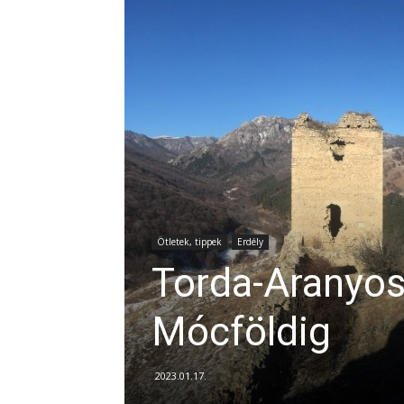
Ötletek, tippek
Erdély
Torda-Aranyo
Mócföldig
2023.01.17.