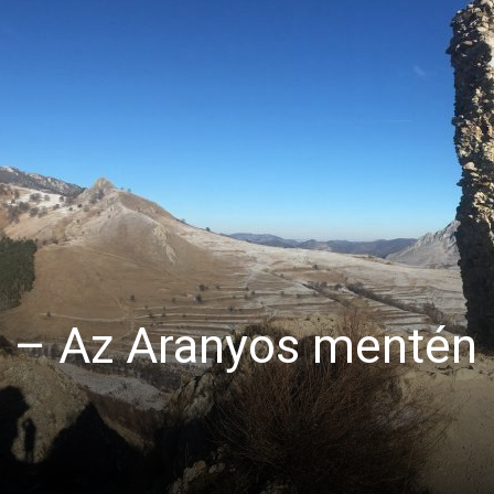
s – Az Aranyos mentén