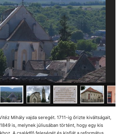
téz Mihály vajda seregét. 1711-ig őrizte kiváltságait,
 1849 is, melynek júliusában történt, hogy egy kis
khoz. A családfő feleségét és kisfiát a református