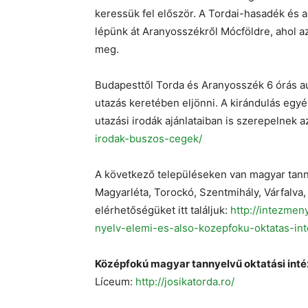
keressük fel először. A Tordai-hasadék és
lépünk át Aranyosszékről Mócföldre, ahol a
meg.
Budapesttől Torda és Aranyosszék 6 órás a
utazás keretében eljönni. A kirándulás egyé
utazási irodák ajánlataiban is szerepelnek a
irodak-buszos-cegek/
A következő településeken van magyar tan
Magyarléta, Torockó, Szentmihály, Várfalva,
elérhetőségüket itt találjuk:
http://intezmen
nyelv-elemi-es-also-kozepfoku-oktatas-i
Középfokú magyar tannyelvű oktatási inté
Líceum:
http://josikatorda.ro/