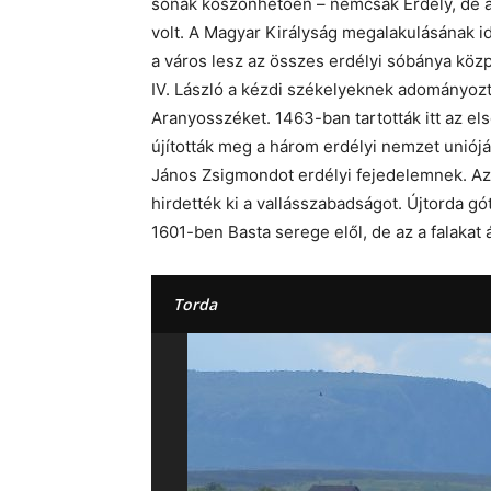
sónak köszönhetően – nemcsak Erdély, de a
volt. A Magyar Királyság megalakulásának i
a város lesz az összes erdélyi sóbánya közpo
IV. László a kézdi székelyeknek adományozta
Aranyosszéket. 1463-ban tartották itt az el
újították meg a három erdélyi nemzet unióját
János Zsigmondot erdélyi fejedelemnek. Az
hirdették ki a vallásszabadságot. Újtorda 
1601-ben Basta serege elől, de az a falakat
Torda