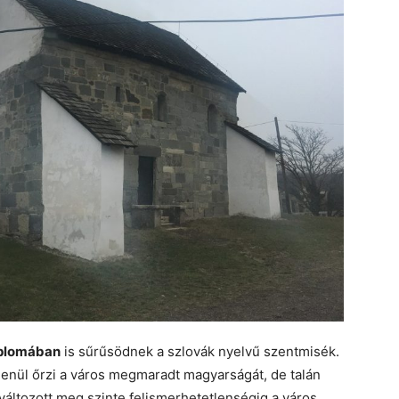
plomában
is sűrűsödnek a szlovák nyelvű szentmisék.
lenül őrzi a város megmaradt magyarságát, de talán
 változott meg szinte felismerhetetlenségig a város