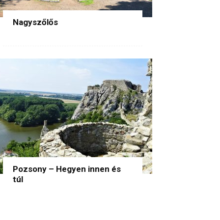
Nagyszőlős
Pozsony – Hegyen innen és
túl