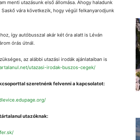
aram menti utazásunk első állomása. Ahogy haladunk
 Saskő vára következik, hogy végül felkanyarodjunk
oz, így autóbusszal akár két óra alatt is Léván
rom órás útnál.
ükséges, az alábbi utazási irodák ajánlataiban is
tartalanul.net/utazasi-irodak-buszos-cegek/
kcsoporttal szeretnénk felvenni a kapcsolatot:
dlevice.edupage.org/
tártalanul utazóknak:
fer.sk/