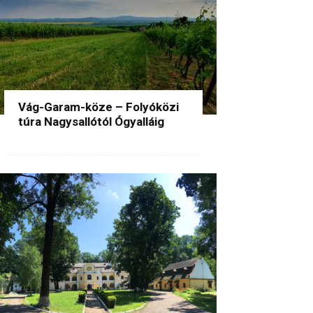
Vág-Garam-köze – Folyóközi
túra Nagysallótól Ógyalláig