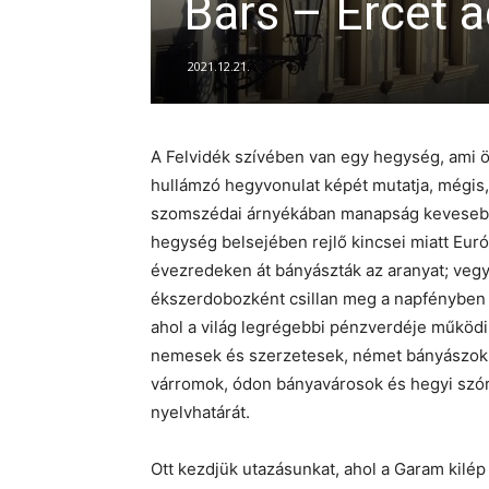
Bars – Ércet 
2021.12.21.
A Felvidék szívében van egy hegység, ami
hullámzó hegyvonulat képét mutatja, mégis
szomszédai árnyékában manapság kevesebb f
hegység belsejében rejlő kincsei miatt Eu
évezredeken át bányászták az aranyat; vegy
ékszerdobozként csillan meg a napfényben 
ahol a világ legrégebbi pénzverdéje működ
nemesek és szerzetesek, német bányászok 
várromok, ódon bányavárosok és hegyi szórv
nyelvhatárát.
Ott kezdjük utazásunkat, ahol a Garam kilép 