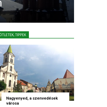
n
ÖTLETEK, TIPPEK
Nagyenyed, a szenvedések
városa