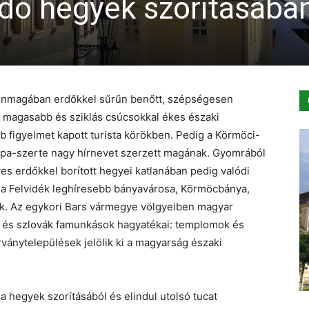
adó hegyek szorításába
 önmagában erdőkkel sűrűn benőtt, szépségesen
, magasabb és sziklás csúcsokkal ékes északi
igyelmet kapott turista körökben. Pedig a Körmöci-
rópa-szerte nagy hírnevet szerzett magának. Gyomrából
es erdőkkel borított hegyei katlanában pedig valódi
a Felvidék leghíresebb bányavárosa, Körmöcbánya,
ik. Az egykori Bars vármegye völgyeiben magyar
és szlovák famunkások hagyatékai: templomok és
ánytelepülések jelölik ki a magyarság északi
a hegyek szorításából és elindul utolsó tucat