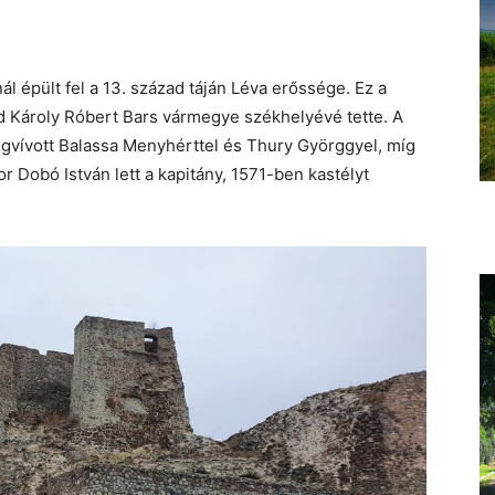
 épült fel a 13. század táján Léva erőssége. Ez a
d Károly Róbert Bars vármegye székhelyévé tette. A
gvívott Balassa Menyhérttel és Thury Györggyel, míg
or Dobó István lett a kapitány, 1571-ben kastélyt