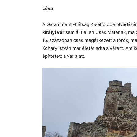
Léva
A Garammenti-hátság Kisalföldbe olvadásánál
királyi vár
sem állt ellen Csák Máténak, maj
16. században csak megérkezett a török, me
Koháry István már életét adta a várért. Amik
építtetett a vár alatt.