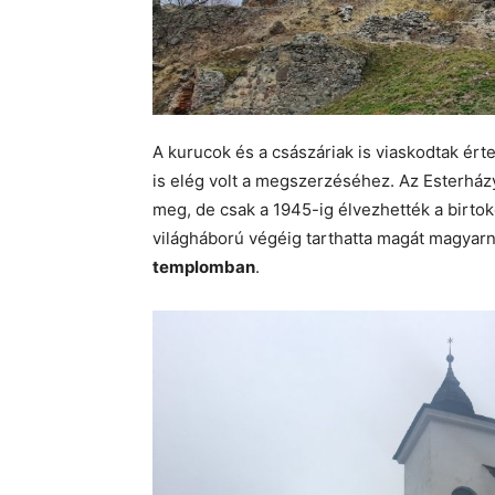
A kurucok és a császáriak is viaskodtak érte
is elég volt a megszerzéséhez. Az Esterházy
meg, de csak a 1945-ig élvezhették a birtokot
világháború végéig tarthatta magát magyar
templomban
.