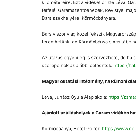
kilométereire. Ezt a vidéket őrizte Léva, G
felfelé, Garamszentbenedek, Revistye, majd
Bars székhelyére, Körmöcbányára.
Bars viszonylag közel fekszik Magyarországh
teremhetünk, de Körmöcbánya sincs több há
Az utazás egyénileg is szervezhető, de ha sz
szerepelnek az alábbi célpontok:
https://ha
Magyar oktatási intézmény, ha külhoni diá
Léva, Juhász Gyula Alapiskola:
h
ttps://zsma
Ajánlott szálláshelyek a Garam vidékén ha
Körmöcbánya, Hotel Golfer:
https://www.gol