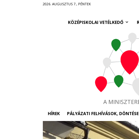
Ugrás
2026. AUGUSZTUS 7., PÉNTEK
a
fő
KÖZÉPISKOLAI VETÉLKEDŐ
tartalomra
A MINISZTE
HÍREK
PÁLYÁZATI FELHÍVÁSOK, DÖNTÉSE