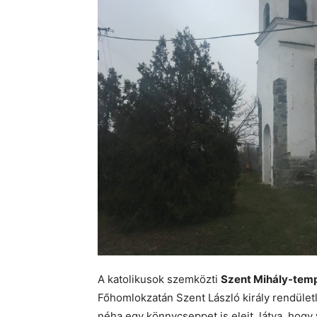
A katolikusok szemközti
Szent Mihály-tem
Főhomlokzatán Szent László király rendület
néha egy könnycseppet is elejt, látva, hogy