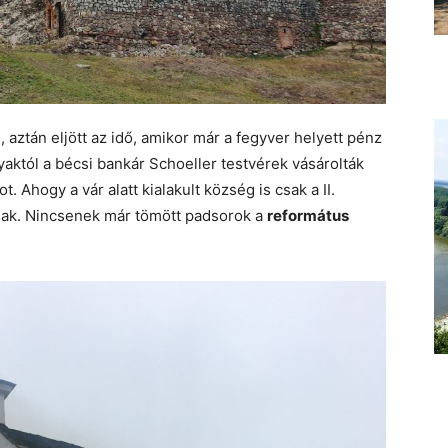
, aztán eljött az idő, amikor már a fegyver helyett pénz
aktól a bécsi bankár Schoeller testvérek vásárolták
. Ahogy a vár alatt kialakult község is csak a II.
nak. Nincsenek már tömött padsorok a
református