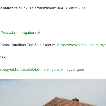
rlapádon
találunk. Telefonszámuk: 0040258875200
://www.bethlengabor.ro/
 Római Katolikus Teológiai Líceum:
https://www.gmgkliceum.ro/
nak:
jaroegylet.hu/uticelok/bethlen-nyaralo-magyarigen/