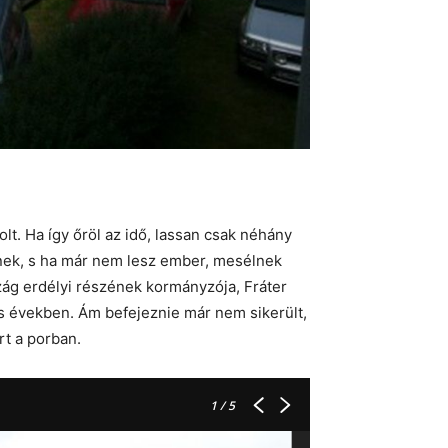
lt. Ha így őröl az idő, lassan csak néhány
knek, s ha már nem lesz ember, mesélnek
szág erdélyi részének kormányzója, Fráter
es években. Ám befejeznie már nem sikerült,
rt a porban.
1
/ 5