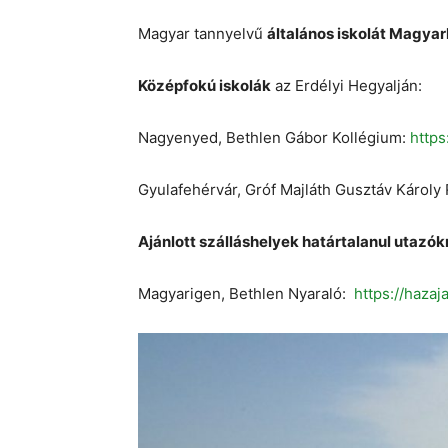
Magyar tannyelvű
általános iskolát Magya
Középfokú iskolák
az Erdélyi Hegyalján:
Nagyenyed, Bethlen Gábor Kollégium:
https
Gyulafehérvár, Gróf Majláth Gusztáv Károly
Ajánlott szálláshelyek határtalanul utazók
Magyarigen, Bethlen Nyaraló:
https://haza