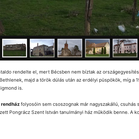
aldo rendelte el, mert Bécsben nem bíztak az országegyesítésér
a Bethlenek, majd a török dúlás után az erdélyi püspökök, míg a
sigmond is.
s rendház
folyosóin sem csoszognak már nagyszakállú, csuhás 
evezett Pongrácz Szent István tanulmányi ház működik benne. A 