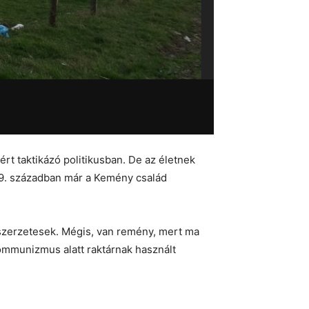
t taktikázó politikusban. De az életnek
 19. században már a Kemény család
szerzetesek. Mégis, van remény, mert ma
kommunizmus alatt raktárnak használt