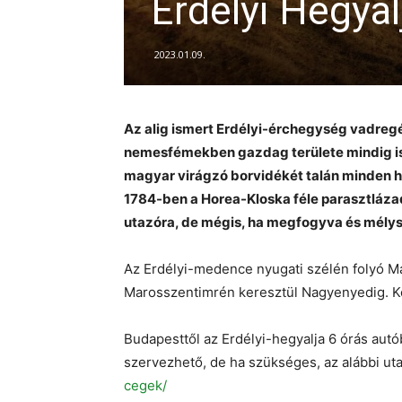
Erdélyi Hegyal
2023.01.09.
Az alig ismert Erdélyi-érchegység vadreg
nemesfémekben gazdag területe mindig is b
magyar virágzó borvidékét talán minden haz
1784-ben a Horea-Kloska féle parasztláza
utazóra, de mégis, ha megfogyva és mélysz
Az Erdélyi-medence nyugati szélén folyó Mar
Marosszentimrén keresztül Nagyenyedig. K
Budapesttől az Erdélyi-hegyalja 6 órás autó
szervezhető, de ha szükséges, az alábbi utaz
cegek/