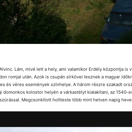
vinc. Lám, mivé lett a hely, ami valamikor Erdély központja is vo
on romjai után. Azok is csupán sírkövei lesznek a magyar idő
 fényes és véres események színhelye. A három részre szakadt or
i domonkos kolostor helyén a várkastélyt kialakítani, az 1540-
zúrással. Megcsonkított holtteste több mint hetven napig heve