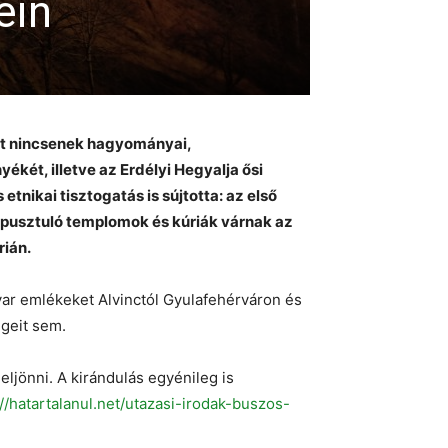
ein
tt nincsenek hagyományai,
két, illetve az Erdélyi Hegyalja ősi
nikai tisztogatás is sújtotta: az első
 pusztuló templomok és kúriák várnak az
rián.
gyar emlékeket Alvinctól Gyulafehérváron és
geit sem.
ljönni. A kirándulás egyénileg is
://hatartalanul.net/utazasi-irodak-buszos-