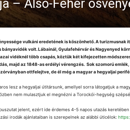
ja – Alsó-Fehér ösvény
ényessége vulkáni eredetének is köszönhető. A turizmusnak i
ányavidék volt. Lábainál, Gyulafehérvár és Nagyenyed környé
ai vidéknél több csapás, köztük két kifejezetten módszeres et
dás, majd az 1848-as erdélyi vérengzés. Sok szomorú emlék,
órványban ottfelejtve, de él még a magyar a hegyaljai perifé
os lesz a hegyaljai útitársunk, amellyel sorra látogatjuk a ma
özben nem mulasztjuk el megnézni a Torockói-hegység szépsé
buszutat jelent, ezért ide érdemes 4-5 napos utazás keretében e
ási irodák ajánlataiban is szerepelnek az alábbi úticélok:
https