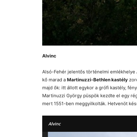
Alvinc
Alsó-Fehér jelentős történelmi emlékhelye Al
kő marad a
Martinuzzi-Bethlen kastély
zord
majd ők: itt állott egykor a grófi kastély,
Martinuzzi György püspök kezdte el egy rég
mert 1551-ben meggyilkolták. Hetvenöt késs
Alvinc