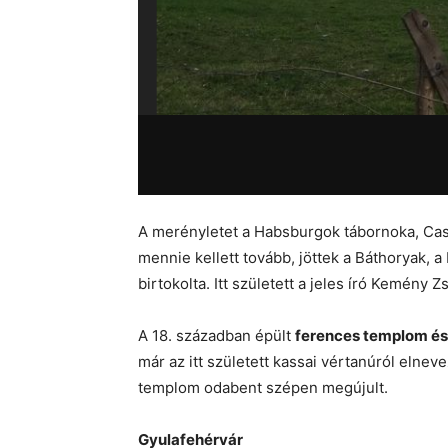
A merényletet a Habsburgok tábornoka, Cast
mennie kellett tovább, jöttek a Báthoryak, 
birtokolta. Itt született a jeles író Kemény Z
A 18. században épült
ferences templom é
már az itt született kassai vértanúról eln
templom odabent szépen megújult.
Gyulafehérvár