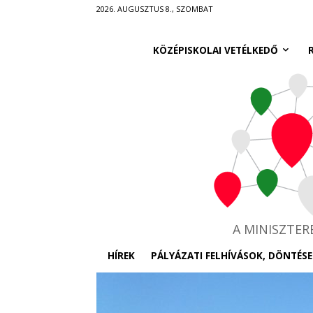
Ugrás
2026. AUGUSZTUS 8., SZOMBAT
a
fő
KÖZÉPISKOLAI VETÉLKEDŐ
tartalomra
A MINISZTE
HÍREK
PÁLYÁZATI FELHÍVÁSOK, DÖNTÉSE