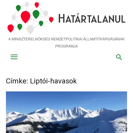
Ugrás
a
fő
tartalomra
A MINISZTERELNÖKSÉG NEMZETPOLITIKAI ÁLLAMTITKÁRSÁGÁNAK
PROGRAMJA
Címke: Liptói-havasok