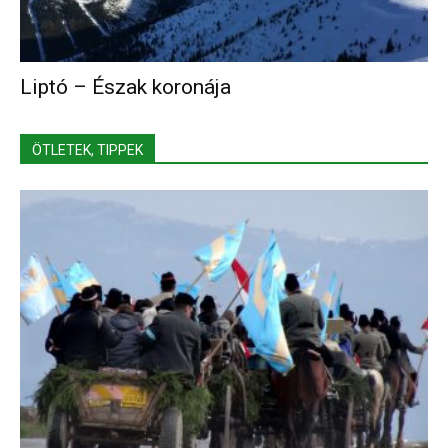
Liptó – Észak koronája
ÖTLETEK, TIPPEK