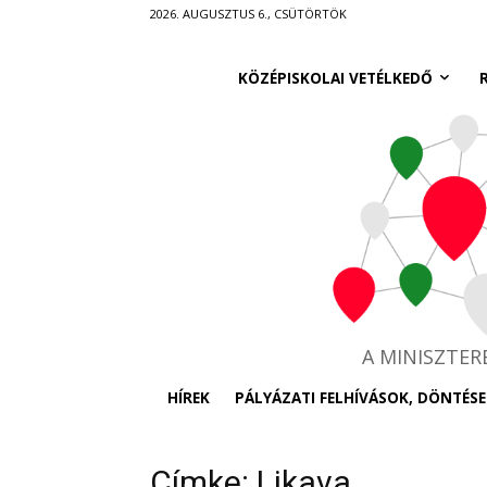
Ugrás
2026. AUGUSZTUS 6., CSÜTÖRTÖK
a
fő
KÖZÉPISKOLAI VETÉLKEDŐ
tartalomra
A MINISZTE
HÍREK
PÁLYÁZATI FELHÍVÁSOK, DÖNTÉSE
Címke: Likava