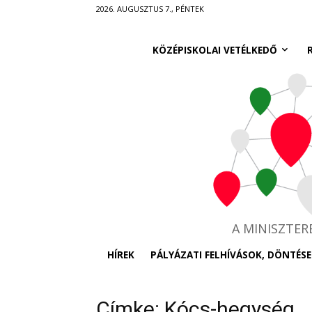
Ugrás
2026. AUGUSZTUS 7., PÉNTEK
a
fő
KÖZÉPISKOLAI VETÉLKEDŐ
tartalomra
A MINISZTE
HÍREK
PÁLYÁZATI FELHÍVÁSOK, DÖNTÉSE
Címke: Kócs-hegység