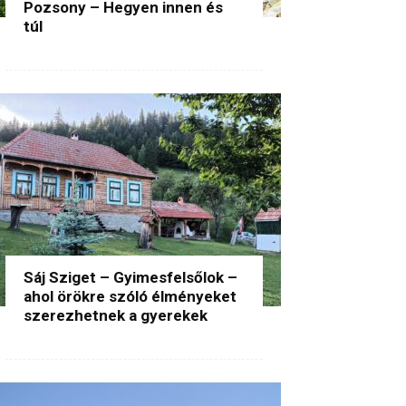
Pozsony – Hegyen innen és
túl
Sáj Sziget – Gyimesfelsőlok –
ahol örökre szóló élményeket
szerezhetnek a gyerekek