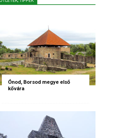
ÖTLETEK, TIPPEK
Ónod, Borsod megye első
kővára