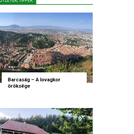
ÖTLETEK, TIPPEK
Barcaság – A lovagkor
öröksége