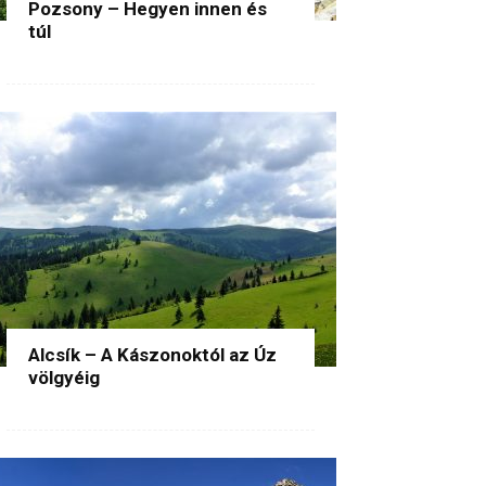
Pozsony – Hegyen innen és
túl
Alcsík – A Kászonoktól az Úz
völgyéig