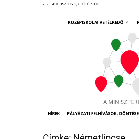
Ugrás
2026. AUGUSZTUS 6., CSÜTÖRTÖK
a
fő
KÖZÉPISKOLAI VETÉLKEDŐ
tartalomra
A MINISZTE
HÍREK
PÁLYÁZATI FELHÍVÁSOK, DÖNTÉSE
Címke: Németlipcse