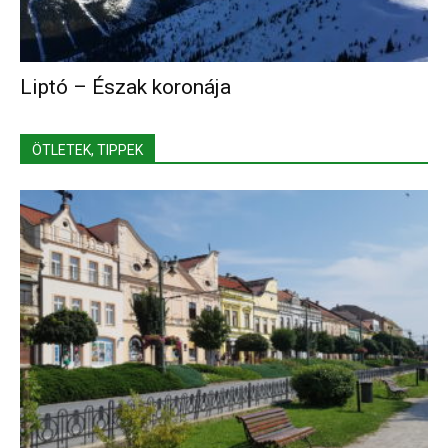
Liptó – Észak koronája
ÖTLETEK, TIPPEK