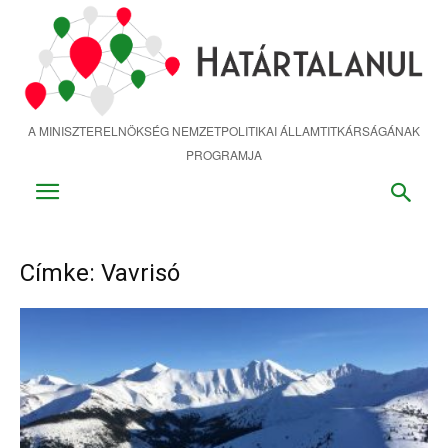
Ugrás
a
fő
tartalomra
A MINISZTERELNÖKSÉG NEMZETPOLITIKAI ÁLLAMTITKÁRSÁGÁNAK
PROGRAMJA
Címke: Vavrisó