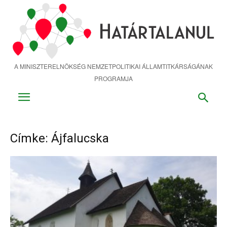
Ugrás
a
fő
tartalomra
A MINISZTERELNÖKSÉG NEMZETPOLITIKAI ÁLLAMTITKÁRSÁGÁNAK
PROGRAMJA
Címke: Ájfalucska