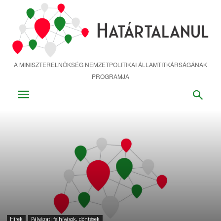
Ugrás
a
fő
tartalomra
A MINISZTERELNÖKSÉG NEMZETPOLITIKAI ÁLLAMTITKÁRSÁGÁNAK
PROGRAMJA
Hírek
Pályázati felhívások, döntések