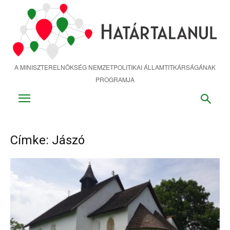
Ugrás
a
fő
tartalomra
A MINISZTERELNÖKSÉG NEMZETPOLITIKAI ÁLLAMTITKÁRSÁGÁNAK
PROGRAMJA
Címke: Jászó