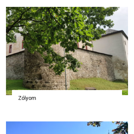
Zólyom