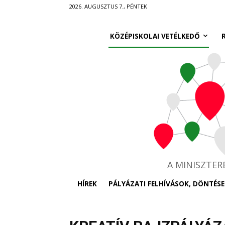
Ugrás
2026. AUGUSZTUS 7., PÉNTEK
a
fő
KÖZÉPISKOLAI VETÉLKEDŐ
tartalomra
A MINISZTE
HÍREK
PÁLYÁZATI FELHÍVÁSOK, DÖNTÉSE