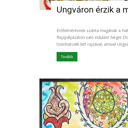
Ungváron érzik a 
Erőfelmérésnek szánta magának a Hat
Rajzpályázaton való indulást Néger Do
tizenhatodik lett rajzával, amivel Ungvár
Tovább