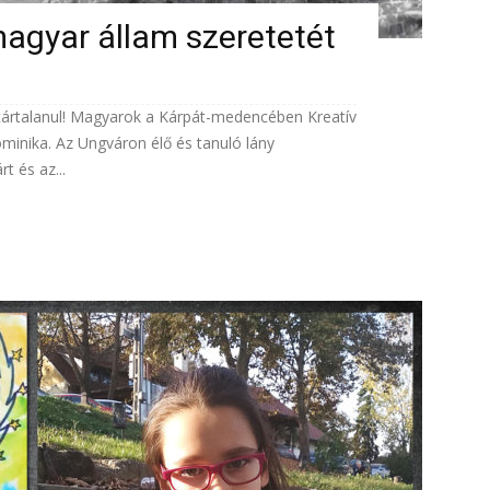
magyar állam szeretetét
ártalanul! Magyarok a Kárpát-medencében Kreatív
minika. Az Ungváron élő és tanuló lány
t és az...