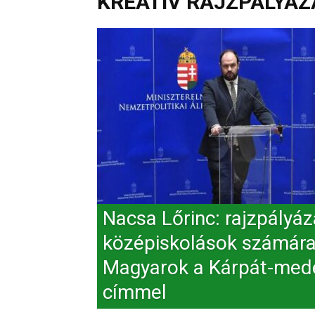
KREATÍV RAJZPÁLYÁZ
Nacsa Lőrinc: rajzpályáz
középiskolások számár
Magyarok a Kárpát-me
címmel