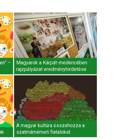
en” –
Magyarok a Kárpát-medencében
rajzpályázat eredményhirdetése
A magyar kultúra összehozza a
ak
szatmárnémeti fiatalokat