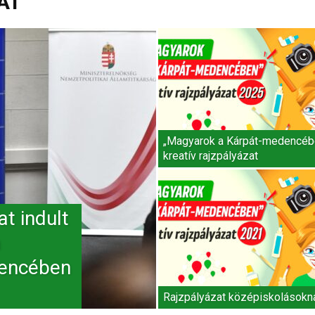
AT
„Magyarok a Kárpát-medencéb
kreatív rajzpályázat
at indult
a
dencében
Rajzpályázat középiskolásokn