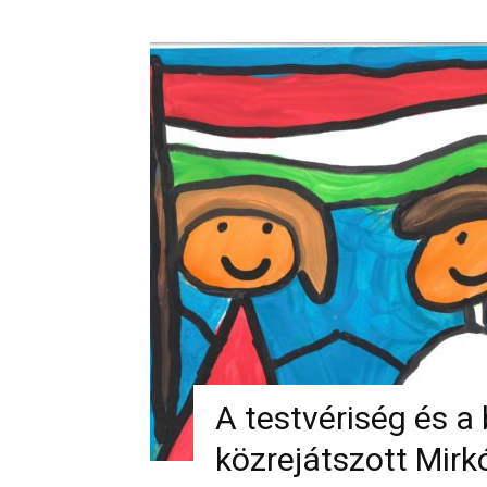
A testvériség és a 
közrejátszott Mirk