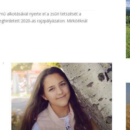
mű alkotásával nyerte el a zsűri tetszését a
eghirdetett 2020-as rajzpályázaton. Mirkóéknál