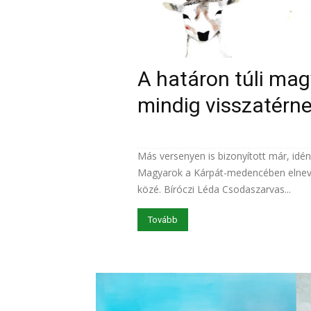
A határon túli mag
mindig visszatérn
Más versenyen is bizonyított már, idén
Magyarok a Kárpát-medencében elneve
közé. Bíróczi Léda Csodaszarvas...
Tovább