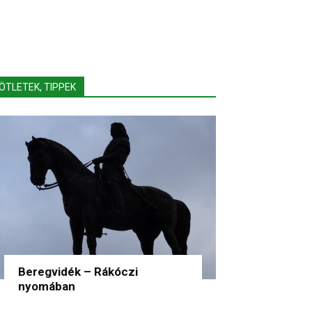
ÖTLETEK, TIPPEK
Beregvidék – Rákóczi
nyomában