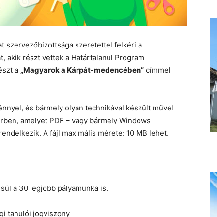
t szervezőbizottsága szeretettel felkéri a
t, akik részt vettek a Határtalanul Program
észt a
„Magyarok a Kárpát-medencében”
címmel
ménnyel, és bármely olyan technikával készült művel
rben, amelyet PDF – vagy bármely Windows
ndelkezik. A fájl maximális mérete: 10 MB lehet.
sül a 30 legjobb pályamunka is.
gi tanulói jogviszony