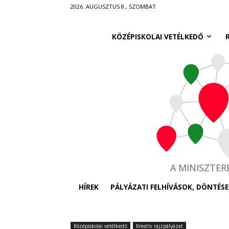
Ugrás
2026. AUGUSZTUS 8., SZOMBAT
a
fő
KÖZÉPISKOLAI VETÉLKEDŐ
tartalomra
A MINISZTE
HÍREK
PÁLYÁZATI FELHÍVÁSOK, DÖNTÉSE
Középiskolai vetélkedő
Kreatív rajzpályázat