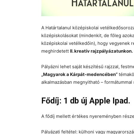
A Határtalanul középiskolai vetélkedősoroza
középiskolásokat (mindenkit, de főleg azoka
középiskolai vetélkedőin), hogy vegyenek r
meghirdetett
II. kreatív rajzpályázatunkon.
Pályázni lehet saját készítésű rajzzal, fest
„Magyarok a Kárpát-medencében”
témakö
alkalmazásban megnyitható – formátummal re
Fődíj: 1 db új Apple Ipad.
A fődíj mellett értékes nyereményben része
Pályázati feltétel: külhoni vagy magyarorszá