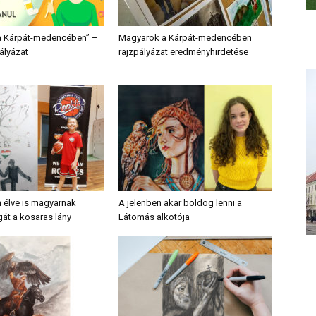
a Kárpát-medencében” –
Magyarok a Kárpát-medencében
pályázat
rajzpályázat eredményhirdetése
élve is magyarnak
A jelenben akar boldog lenni a
gát a kosaras lány
Látomás alkotója