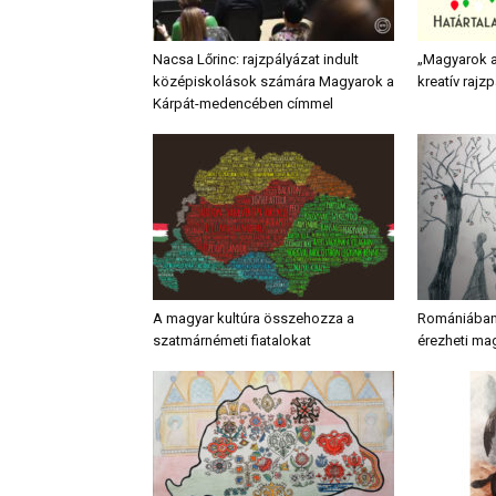
Nacsa Lőrinc: rajzpályázat indult
„Magyarok 
középiskolások számára Magyarok a
kreatív rajz
Kárpát-medencében címmel
A magyar kultúra összehozza a
Romániában 
szatmárnémeti fiatalokat
érezheti ma