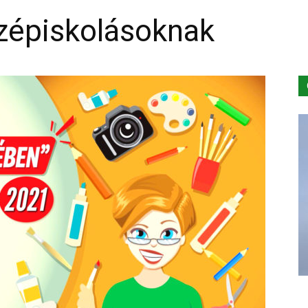
özépiskolásoknak