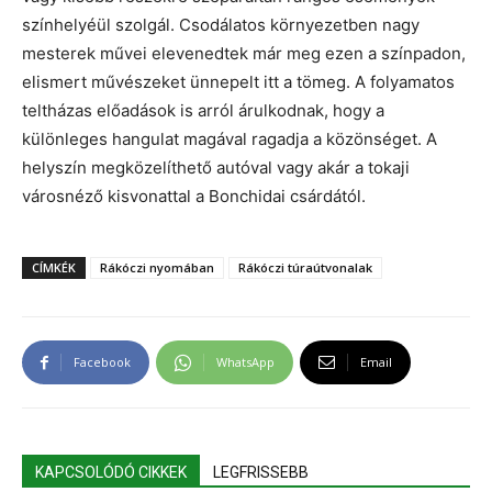
színhelyéül szolgál. Csodálatos környezetben nagy
mesterek művei elevenedtek már meg ezen a színpadon,
elismert művészeket ünnepelt itt a tömeg. A folyamatos
teltházas előadások is arról árulkodnak, hogy a
különleges hangulat magával ragadja a közönséget. A
helyszín megközelíthető autóval vagy akár a tokaji
városnéző kisvonattal a Bonchidai csárdától.
CÍMKÉK
Rákóczi nyomában
Rákóczi túraútvonalak
Facebook
WhatsApp
Email
KAPCSOLÓDÓ CIKKEK
LEGFRISSEBB