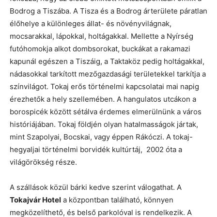
Bodrog a Tiszába. A Tisza és a Bodrog árterülete páratlan
élőhelye a különleges állat- és növényvilágnak,
mocsarakkal, lápokkal, holtágakkal. Mellette a Nyírség
futóhomokja alkot dombsorokat, buckákat a rakamazi
kapunál egészen a Tiszáig, a Taktaköz pedig holtágakkal,
nádasokkal tarkított mezőgazdasági területekkel tarkítja a
színvilágot. Tokaj erős történelmi kapcsolatai mai napig
érezhetők a hely szellemében. A hangulatos utcákon a
borospicék között sétálva érdemes elmerülnünk a város
históriájában. Tokaj földjén olyan hatalmasságok jártak,
mint Szapolyai, Bocskai, vagy éppen Rákóczi. A tokaj-
hegyaljai történelmi borvidék kultúrtáj, 2002 óta a
világörökség része.
A szállások közül bárki kedve szerint válogathat. A
Tokajvár Hotel
a központban található, könnyen
megközelíthető, és belső parkolóval is rendelkezik. A