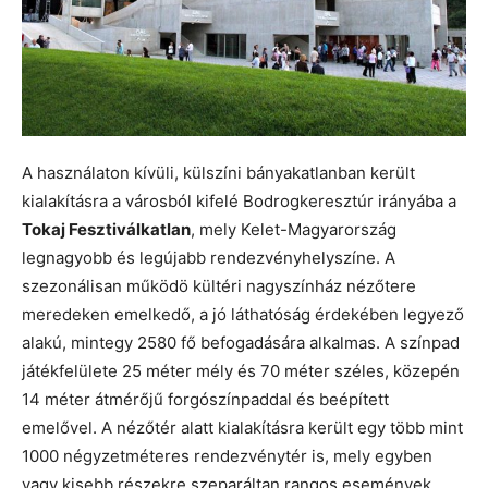
A használaton kívüli, külszíni bányakatlanban került
kialakításra a városból kifelé Bodrogkeresztúr irányába a
Tokaj Fesztiválkatlan
, mely Kelet-Magyarország
legnagyobb és legújabb rendezvényhelyszíne. A
szezonálisan működö kültéri nagyszínház nézőtere
meredeken emelkedő, a jó láthatóság érdekében legyező
alakú, mintegy 2580 fő befogadására alkalmas. A színpad
játékfelülete 25 méter mély és 70 méter széles, közepén
14 méter átmérőjű forgószínpaddal és beépített
emelővel. A nézőtér alatt kialakításra került egy több mint
1000 négyzetméteres rendezvénytér is, mely egyben
vagy kisebb részekre szeparáltan rangos események