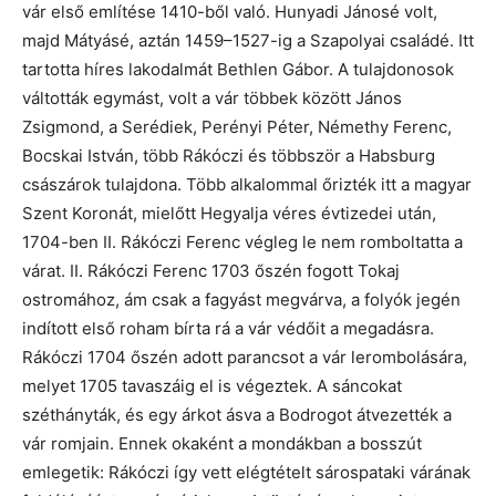
vár első említése 1410-ből való. Hunyadi Jánosé volt,
majd Mátyásé, aztán 1459–1527-ig a Szapolyai családé. Itt
tartotta híres lakodalmát Bethlen Gábor. A tulajdonosok
váltották egymást, volt a vár többek között János
Zsigmond, a Serédiek, Perényi Péter, Némethy Ferenc,
Bocskai István, több Rákóczi és többször a Habsburg
császárok tulajdona. Több alkalommal őrizték itt a magyar
Szent Koronát, mielőtt Hegyalja véres évtizedei után,
1704-ben II. Rákóczi Ferenc végleg le nem romboltatta a
várat. II. Rákóczi Ferenc 1703 őszén fogott Tokaj
ostromához, ám csak a fagyást megvárva, a folyók jegén
indított első roham bírta rá a vár védőit a megadásra.
Rákóczi 1704 őszén adott parancsot a vár lerombolására,
melyet 1705 tavaszáig el is végeztek. A sáncokat
széthányták, és egy árkot ásva a Bodrogot átvezették a
vár romjain. Ennek okaként a mondákban a bosszút
emlegetik: Rákóczi így vett elégtételt sárospataki várának