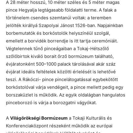
A 28 méter hosszú, 10 méter széles és 5 méter magas
pince Hegyalja legtágasabb földalatti terme. A falak a
történelem csendes szemtanúi voltak: a teremben
jelölték királlyá Szapolyai Jánost 1526-ban. Napjainkban
borbemutatók és borkóstolók helyszínéül szolgál,
emellett a borvidék borrendje is itt tartja ceremóniáit.
Végtelennek tűnő pinceágaiban a Tokaj-Hétszőlő
szőlőbirtok kiváló borait őrző bormúzeum található,
évjáratonként 500–1000 palack tárolásával akár száz
évjárat ideális feltételek közötti érlelését is lehetővé
teszi. A Rákóczi- pince pincelátogatással egybekötött
borkóstolóval várja vendégeit, a pince mellett pedig egy
borszaküzlet is működik. Az egyik oldalágban hangulatos
pinceborozó is várja a borozgatni vágyókat.
A
Világörökségi Bormúzeum
a Tokaji Kulturális és
Konferenciaközpont részeként működik az európai