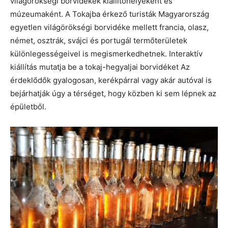
világörökségi borvidékek kiállítóhelyeként és
múzeumaként. A Tokajba érkező turisták Magyarország
egyetlen világörökségi borvidéke mellett francia, olasz,
német, osztrák, svájci és portugál termőterületek
különlegességeivel is megismerkedhetnek. Interaktív
kiállítás mutatja be a tokaj-hegyaljai borvidéket Az
érdeklődők gyalogosan, kerékpárral vagy akár autóval is
bejárhatják úgy a térséget, hogy közben ki sem lépnek az
épületből.