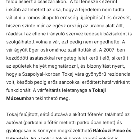
feldúlásáért a császáriakon. A történészek szerint
inkább az lehetett az oka, hogy a fejedelem nem tudta
vállalni a romos állapotú erősség újjáépítését és őrzését,
hiszen szinte már az egész ország az uralma alatt állt,
ráadásul az ellene irányuló szervezkedések bázisaként is
szolgálhatott volna a vár, ezt pedig nem engedhette. A
vár ágyúit Eger ostromához szállították el. A 2007-ben
kezdődött ásatásokkal rengeteg lelet került elő, sikerült
az épületek helyét meghatározni, és bizonyítást nyert,
hogy a Szapolyai-korban Tokaj vára gyönyörű rezidencia
volt, később pedig erős sáncokkal erődített határvárként
funkcionált. A várfeltárás leletanyaga a
Tokaji
Múzeum
ban tekinthető meg.
Tokaj felújított, sétálóutcává alakított főterén található az
autóval (parkolni a főtér melletti parkolóban lehet) és
gyalogosan is könnyen megközelíthető
Rákóczi Pince és
Udvarház
. Ez a hely a tokaji borok szentélyeként is