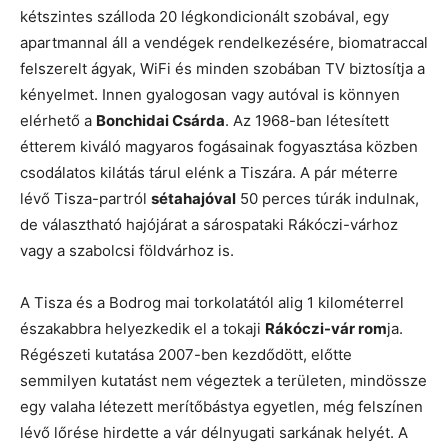
kétszintes szálloda 20 légkondicionált szobával, egy
apartmannal áll a vendégek rendelkezésére, biomatraccal
felszerelt ágyak, WiFi és minden szobában TV biztosítja a
kényelmet. Innen gyalogosan vagy autóval is könnyen
elérhető a
Bonchidai Csárda
. Az 1968-ban létesített
étterem kiváló magyaros fogásainak fogyasztása közben
csodálatos kilátás tárul elénk a Tiszára. A pár méterre
lévő Tisza-partról
sétahajóval
50 perces túrák indulnak,
de választható hajójárat a sárospataki Rákóczi-várhoz
vagy a szabolcsi földvárhoz is.
A Tisza és a Bodrog mai torkolatától alig 1 kilométerrel
északabbra helyezkedik el a tokaji
Rákóczi-vár rom
ja.
Régészeti kutatása 2007-ben kezdődött, előtte
semmilyen kutatást nem végeztek a területen, mindössze
egy valaha létezett merítőbástya egyetlen, még felszínen
lévő lőrése hirdette a vár délnyugati sarkának helyét. A