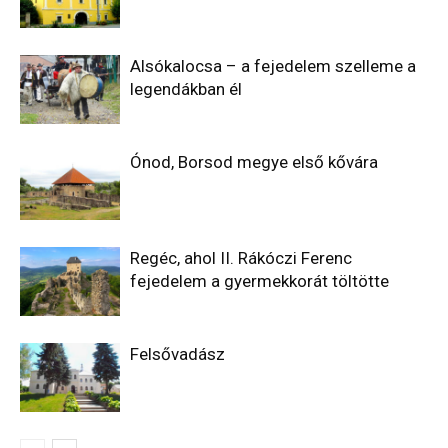
Alsókalocsa – a fejedelem szelleme a
legendákban él
Ónod, Borsod megye első kővára
Regéc, ahol II. Rákóczi Ferenc
fejedelem a gyermekkorát töltötte
Felsővadász