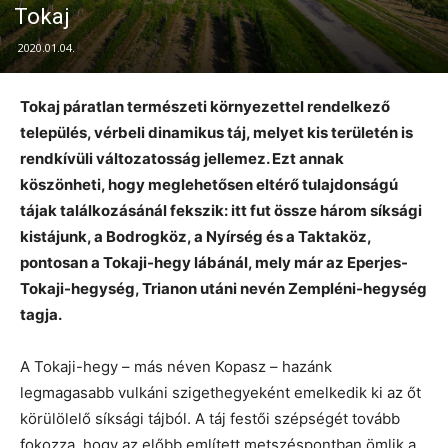
Tokaj
2020.01.04.
Tokaj páratlan természeti környezettel rendelkező
település, vérbeli dinamikus táj, melyet kis területén is
rendkívüli változatosság jellemez. Ezt annak
köszönheti, hogy meglehetősen eltérő tulajdonságú
tájak találkozásánál fekszik: itt fut össze három síksági
kistájunk, a Bodrogköz, a Nyírség és a Taktaköz,
pontosan a Tokaji-hegy lábánál, mely már az Eperjes-
Tokaji-hegység, Trianon utáni nevén Zempléni-hegység
tagja.
A Tokaji-hegy – más néven Kopasz – hazánk
legmagasabb vulkáni szigethegyeként emelkedik ki az őt
körülölelő síksági tájból. A táj festői szépségét tovább
fokozza, hogy az előbb említett metszéspontban ömlik a