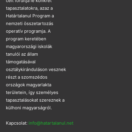
célt fordítja le konkrét
tapasztalatokra, azaz a
Határtalanul Program a
nemzeti összetartozás
operatív programja. A
program keretében
magyarországi iskolák
tanulói az állam
támogatásával
osztálykiránduláson vesznek
részt a szomszédos
országok magyarlakta
területein, így személyes
tapasztalásokat szereznek a
külhoni magyarságról.
Kapcsolat:
info@hatartalanul.net