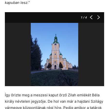
kapuban lesz.”
1
/ 4
Így őrizte meg a meszesi kaput őrző Zilah emlékét Béla
király névtelen jegyzője. De hol van már a hajdani Szilágy
vármegye központjának régi híre. Pedig amikor a tatárok