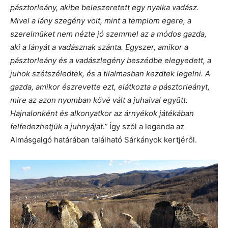
pásztorleány, akibe beleszeretett egy nyalka vadász.
Mivel a lány szegény volt, mint a templom egere, a
szerelmüket nem nézte jó szemmel az a módos gazda,
aki a lányát a vadásznak szánta. Egyszer, amikor a
pásztorleány és a vadászlegény beszédbe elegyedett, a
juhok szétszéledtek, és a tilalmasban kezdtek legelni. A
gazda, amikor észrevette ezt, elátkozta a pásztorleányt,
mire az azon nyomban kővé vált a juhaival együtt.
Hajnalonként és alkonyatkor az árnyékok játékában
felfedezhetjük a juhnyájat.”
Így szól a legenda az
Almásgalgó határában található Sárkányok kertjéről.