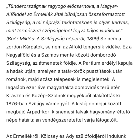
„Tündérországnak ragyogó előcsarnoka, a Magyar-
Alfölddel az Érmellék által bűbájosan összeforrasztott
Szilágyság, a mi néprajzi tekintetekben is olyan kedves,
mint természeti szépségeinél fogva bájos vidékünk.”
(Boér Miklós: A Szilágyság népeiről, 1899)
Se nem a
zordon Kárpátok, se nem az Alföld tengersík vidéke. Ez a
Nagyalföld és a Szamos mente között domborodó
Szilágyság, az átmenetek földje. A Partium erdélyi kapuja
a hadak útján, amelyen a tatár-török pusztítások után
románok, majd szász telepesek is megjelentek. A
legalább ezer éve magyarlakta dombvidék területén
Kraszna és Közép-Szolnok megyékből alakították ki
1876-ban Szilágy vármegyét. A kistáj dombjai között
megbújó Árpád-kori kisnemesi falvak hagyomány-éltető
népe határtalan vendégszeretettel várja látogatóit.
Az Érmellékről, Kölcsey és Ady szülőföldjéről indulunk