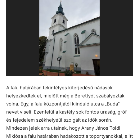
A falu határában tekintélyes kiterjedésű nádasok
helyezkedtek el, mielőtt még a Berettyót szabályozták
volna. Egy, a falu központjától kiinduló utca a „Buda”
nevet viseli. Ezenfelül a kastély sok fontos uraság, gróf
és fejedelem székhelyéül szolgált az idők során.
Mindezen jelek arra utalnak, hogy Arany János Toldi
Miklósa a falu határában hadakozott a toportyánokkal, s itt