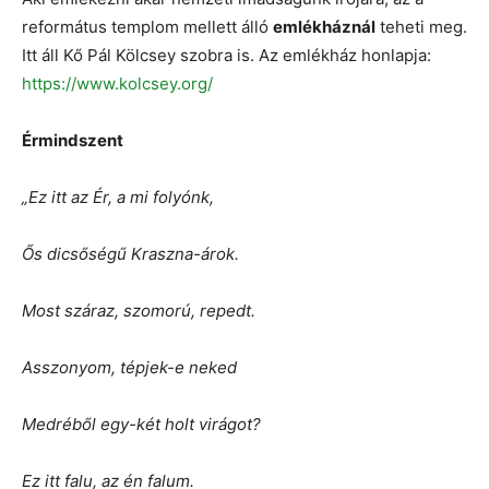
református templom mellett álló
emlékháznál
teheti meg.
Itt áll Kő Pál Kölcsey szobra is. Az emlékház honlapja:
https://www.kolcsey.org/
Érmindszent
„Ez itt az Ér, a mi folyónk,
Ős dicsőségű Kraszna-árok.
Most száraz, szomorú, repedt.
Asszonyom, tépjek-e neked
Medréből egy-két holt virágot?
Ez itt falu, az én falum.