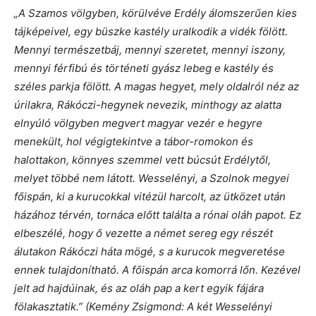
„A Szamos völgyben, körülvéve Erdély álomszerűen kies
tájképeivel, egy büszke kastély uralkodik a vidék fölött.
Mennyi természetbáj, mennyi szeretet, mennyi iszony,
mennyi férfibú és történeti gyász lebeg e kastély és
széles parkja fölött. A magas hegyet, mely oldalról néz az
úrilakra, Rákóczi-hegynek nevezik, minthogy az alatta
elnyúló völgyben megvert magyar vezér e hegyre
menekült, hol végigtekintve a tábor-romokon és
halottakon, könnyes szemmel vett búcsút Erdélytől,
melyet többé nem látott. Wesselényi, a Szolnok megyei
főispán, ki a kurucokkal vitézül harcolt, az ütközet után
házához térvén, tornáca előtt találta a rónai oláh papot. Ez
elbeszélé, hogy ő vezette a német sereg egy részét
álutakon Rákóczi háta mögé, s a kurucok megveretése
ennek tulajdonítható. A főispán arca komorrá lőn. Kezével
jelt ad hajdúinak, és az oláh pap a kert egyik fájára
fölakasztatik.” (Kemény Zsigmond: A két Wesselényi