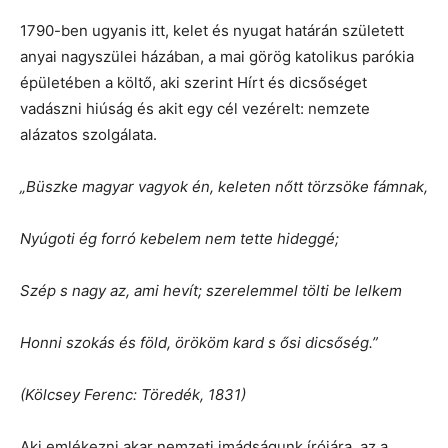
1790-ben ugyanis itt, kelet és nyugat határán született
anyai nagyszülei házában, a mai görög katolikus parókia
épületében a költő, aki szerint Hírt és dicsőséget
vadászni hiúság és akit egy cél vezérelt: nemzete
alázatos szolgálata.
„Büszke magyar vagyok én, keleten nőtt törzsöke fámnak,
Nyúgoti ég forró kebelem nem tette hideggé;
Szép s nagy az, ami hevít; szerelemmel tölti be lelkem
Honni szokás és föld, örököm kard s ősi dicsőség.”
(Kölcsey Ferenc: Töredék, 1831)
Aki emlékezni akar nemzeti imádságunk írójára, az a