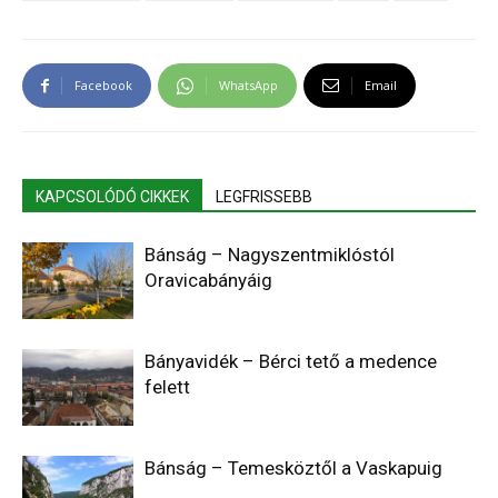
Facebook
WhatsApp
Email
KAPCSOLÓDÓ CIKKEK
LEGFRISSEBB
Bánság – Nagyszentmiklóstól
Oravicabányáig
Bányavidék – Bérci tető a medence
felett
Bánság – Temesköztől a Vaskapuig