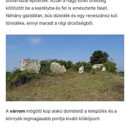
udvarházat építettek. Aztán a nagy sötét üresség
költözött be a kastélyba és fel is emésztette falait.
Néhány gazdátlan, bús düledék és egy reneszánsz kút
töredéke, ennyi maradt a régi dicsőségből.
A
várrom
mögötti kúp alakú dombtető a település és a
környék legmagasabb pontja kiváló kilátópont.