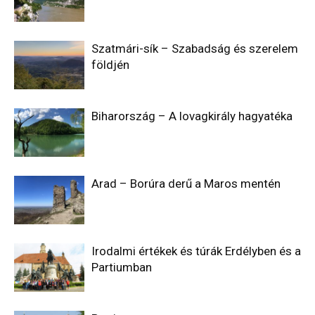
Szatmári-sík – Szabadság és szerelem
földjén
Biharország – A lovagkirály hagyatéka
Arad – Borúra derű a Maros mentén
Irodalmi értékek és túrák Erdélyben és a
Partiumban