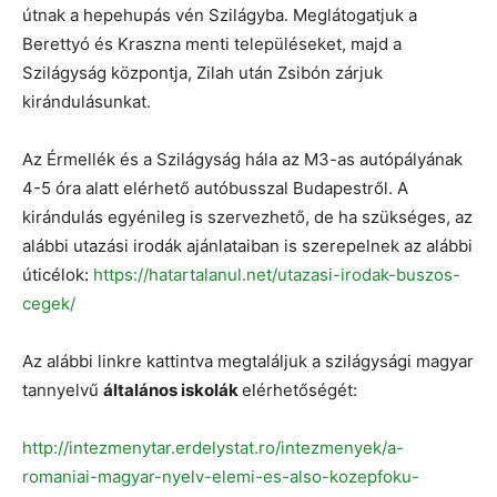
útnak a hepehupás vén Szilágyba. Meglátogatjuk a
Berettyó és Kraszna menti településeket, majd a
Szilágyság központja, Zilah után Zsibón zárjuk
kirándulásunkat.
Az Érmellék és a Szilágyság hála az M3-as autópályának
4-5 óra alatt elérhető autóbusszal Budapestről. A
kirándulás egyénileg is szervezhető, de ha szükséges, az
alábbi utazási irodák ajánlataiban is szerepelnek az alábbi
úticélok:
https://hatartalanul.net/utazasi-irodak-buszos-
cegek/
Az alábbi linkre kattintva megtaláljuk a szilágysági magyar
tannyelvű
általános iskolák
elérhetőségét:
http://intezmenytar.erdelystat.ro/intezmenyek/a-
romaniai-magyar-nyelv-elemi-es-also-kozepfoku-