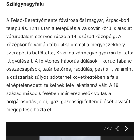
Szilágynagyfalu
A Felső-Berettyómente fővárosa ősi magyar, Árpád-kori
település. 1241 után a település a Valkóvár körül kialakult
váruradalom szerves része a 14. század közepéig. A
középkor folyamán több alkalommal a megyeszékhely
szerepét is betöltötte, Kraszna vármegye gyakran tartotta
itt gyűléseit. A folytonos háborús dúlások – kuruc-labanc
összecsapások, tatár betörés, rácdúlás, pestis –, valamint
a császáriak súlyos adóterhei következtében a falu
elnéptelenedett, telkeinek fele lakatlanná vált. A 19.
század második felében már érezhetők voltak a
polgárosodás jelei, igazi gazdasági fellendülését a vasút
megépítése hozta el.
1
/ 4