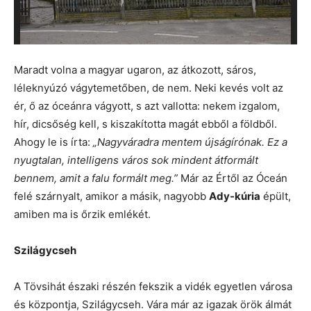
Maradt volna a magyar ugaron, az átkozott, sáros,
léleknyúzó vágytemetőben, de nem. Neki kevés volt az
ér, ő az óceánra vágyott, s azt vallotta: nekem izgalom,
hír, dicsőség kell, s kiszakította magát ebből a földből.
Ahogy le is írta:
„Nagyváradra mentem újságírónak. Ez a
nyugtalan, intelligens város sok mindent átformált
bennem, amit a falu formált meg.”
Már az Értől az Óceán
felé szárnyalt, amikor a másik, nagyobb
Ady-kúria
épült,
amiben ma is őrzik emlékét.
Szilágycseh
A Tövsihát északi részén fekszik a vidék egyetlen városa
és központja, Szilágycseh. Vára már az igazak örök álmát