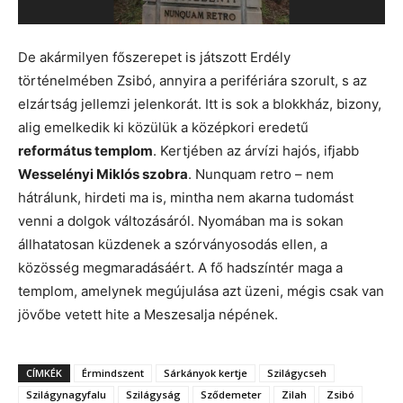
De akármilyen főszerepet is játszott Erdély
történelmében Zsibó, annyira a perifériára szorult, s az
elzártság jellemzi jelenkorát. Itt is sok a blokkház, bizony,
alig emelkedik ki közülük a középkori eredetű
református templom
. Kertjében az árvízi hajós, ifjabb
Wesselényi Miklós szobra
. Nunquam retro – nem
hátrálunk, hirdeti ma is, mintha nem akarna tudomást
venni a dolgok változásáról. Nyomában ma is sokan
állhatatosan küzdenek a szórványosodás ellen, a
közösség megmaradásáért. A fő hadszíntér maga a
templom, amelynek megújulása azt üzeni, mégis csak van
jövőbe vetett hite a Meszesalja népének.
CÍMKÉK
Érmindszent
Sárkányok kertje
Szilágycseh
Szilágynagyfalu
Szilágyság
Sződemeter
Zilah
Zsibó