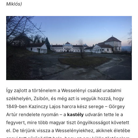
Miklós)
Így zajlott a történelem a Wesselényi család uradalmi
székhelyén, Zsibón, és még azt is vegyük hozzá, hogy
1849-ben Kazinczy Lajos harcra kész serege – Görgey
Artúr rendelete nyomán – a
kastély
udvarán tette le a
fegyvert, mire több magyar tiszt öngyilkosságot követett
el. De térjünk vissza a Wesselényiekhez, akiknek életébe