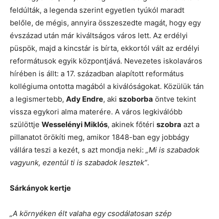
feldúlták, a legenda szerint egyetlen tyúkól maradt
belőle, de mégis, annyira összeszedte magát, hogy egy
évszázad után már kiváltságos város lett. Az erdélyi
püspök, majd a kincstár is bírta, ekkortól vált az erdélyi
reformátusok egyik központjává. Nevezetes iskolaváros
hírében is állt: a 17. században alapított református
kollégiuma ontotta magából a kiválóságokat. Közülük tán
a legismertebb,
Ady Endre
, aki
szoborba
öntve tekint
vissza egykori alma materére. A város legkiválóbb
szülöttje
Wesselényi Miklós
, akinek főtéri
szobra
azt a
pillanatot örökíti meg, amikor 1848-ban egy jobbágy
vállára teszi a kezét, s azt mondja neki:
„Mi is szabadok
vagyunk, ezentúl ti is szabadok lesztek”
.
Sárkányok kertje
„A környéken élt valaha egy csodálatosan szép