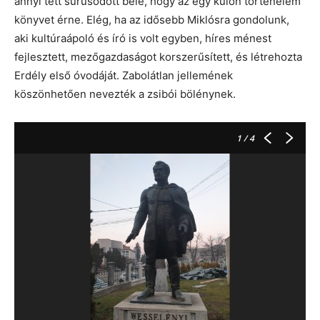
annyi tett sűrűsödött bele, hogy az egy külön történelem
könyvet érne. Elég, ha az idősebb Miklósra gondolunk,
aki kultúraápoló és író is volt egyben, híres ménest
fejlesztett, mezőgazdaságot korszerűsített, és létrehozta
Erdély első óvodáját. Zabolátlan jellemének
köszönhetően nevezték a zsibói bölénynek.
1
/ 4