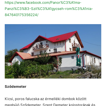
https://www.facebook.com/Panor%C3%A1ma-
Panzi%C3%B3-Szil%C3%A1gycseh-rom%C3%A1nia-
847640175356224/
Sződemeter
Kicsi, poros falucska az érmelléki dombok között
megbújó Sződemeter. Szent Demeter kolostorának és