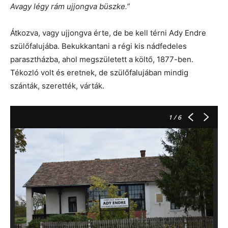
Avagy légy rám ujjongva büszke.”
Átkozva, vagy ujjongva érte, de be kell térni Ady Endre
szülőfalujába. Bekukkantani a régi kis nádfedeles
parasztházba, ahol megszületett a költő, 1877-ben.
Tékozló volt és eretnek, de szülőfalujában mindig
szánták, szerették, várták.
1
/ 6