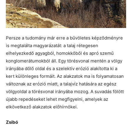
Persze a tudomány már erre a bűvöletes képződményre
is megtalálta magyarázatát: a talaj rétegesen
elhelyezkedő agyagból, homokkőből és apró szemű
konglomerátumokból áll. Egy törésvonal mentén a völgy
irányába dőlő oldal és a szelektív erózió alakította ki a
kert különleges formáit. Az alakzatok ma is folyamatosan
változnak az erózió miatt, a talajvíz hatására az egész
völgyoldal a törésvonal irányába mozog. A suvadás fölött
újabb repedéseket lehet megfigyelni, amelyek az
elkövetkező alakzatok előhírnökei.
Zsibó