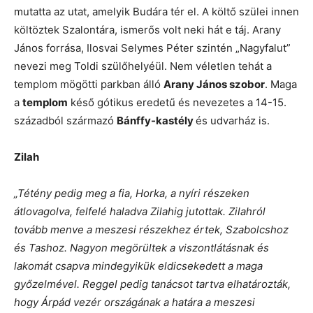
mutatta az utat, amelyik Budára tér el. A költő szülei innen
költöztek Szalontára, ismerős volt neki hát e táj. Arany
János forrása, Ilosvai Selymes Péter szintén „Nagyfalut”
nevezi meg Toldi szülőhelyéül. Nem véletlen tehát a
templom mögötti parkban álló
Arany János szobor
. Maga
a
templom
késő gótikus eredetű és nevezetes a 14-15.
századból származó
Bánffy-kastély
és udvarház is.
Zilah
„Tétény pedig meg a fia, Horka, a nyíri részeken
átlovagolva, felfelé haladva Zilahig jutottak. Zilahról
tovább menve a meszesi részekhez értek, Szabolcshoz
és Tashoz. Nagyon megörültek a viszontlátásnak és
lakomát csapva mindegyikük eldicsekedett a maga
győzelmével. Reggel pedig tanácsot tartva elhatározták,
hogy Árpád vezér országának a határa a meszesi