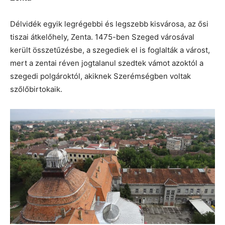
Délvidék egyik legrégebbi és legszebb kisvárosa, az ősi
tiszai átkelőhely, Zenta. 1475-ben Szeged városával
került összetűzésbe, a szegediek el is foglalták a várost,
mert a zentai réven jogtalanul szedtek vámot azoktól a
szegedi polgároktól, akiknek Szerémségben voltak
szőlőbirtokaik.