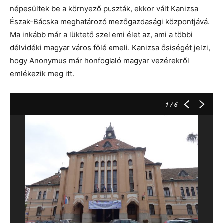
népesültek be a környező puszták, ekkor vált Kanizsa
Észak-Bácska meghatározó mezőgazdasági központjává.
Ma inkább már a lüktető szellemi élet az, ami a többi
délvidéki magyar város fölé emeli. Kanizsa ősiségét jelzi,
hogy Anonymus már honfoglaló magyar vezérekről
emlékezik meg itt.
1
/ 6