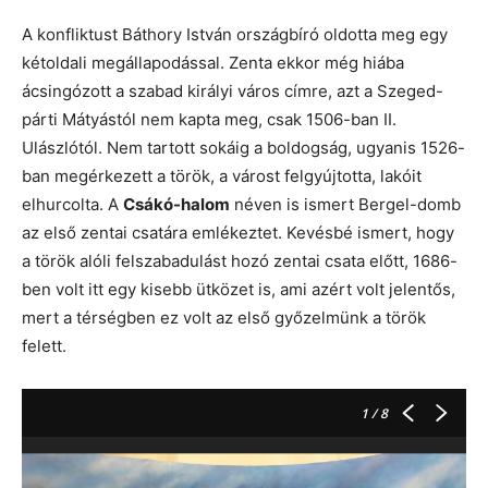
A konfliktust Báthory István országbíró oldotta meg egy
kétoldali megállapodással. Zenta ekkor még hiába
ácsingózott a szabad királyi város címre, azt a Szeged-
párti Mátyástól nem kapta meg, csak 1506-ban II.
Ulászlótól. Nem tartott sokáig a boldogság, ugyanis 1526-
ban megérkezett a török, a várost felgyújtotta, lakóit
elhurcolta. A
Csákó-halom
néven is ismert Bergel-domb
az első zentai csatára emlékeztet. Kevésbé ismert, hogy
a török alóli felszabadulást hozó zentai csata előtt, 1686-
ben volt itt egy kisebb ütközet is, ami azért volt jelentős,
mert a térségben ez volt az első győzelmünk a török
felett.
1
/ 8