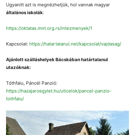
Ugyanitt azt is megnézhetjük, hol vannak magyar
általános iskolák
:
https://oktatas.mnt.org.rs/intezmenyek/1
Kapcsolat:
https://hatartalanul.net/kapcsolat/vajdasag/
Ajánlott szálláshelyek Bácskában határtalanul
utazóknak:
Tóthfalu, Páncél Panzió:
https://hazajaroegylet.hu/uticelok/pancel-panzio-
tothfalu/