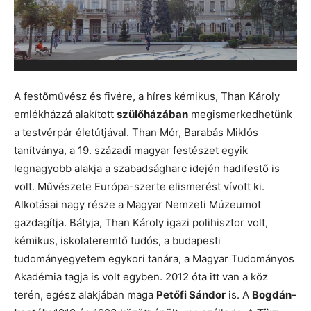
A festőművész és fivére, a híres kémikus, Than Károly
emlékházzá alakított
szülőházában
megismerkedhetünk
a testvérpár életútjával. Than Mór, Barabás Miklós
tanítványa, a 19. századi magyar festészet egyik
legnagyobb alakja a szabadságharc idején hadifestő is
volt. Művészete Európa-szerte elismerést vívott ki.
Alkotásai nagy része a Magyar Nemzeti Múzeumot
gazdagítja. Bátyja, Than Károly igazi polihisztor volt,
kémikus, iskolateremtő tudós, a budapesti
tudományegyetem egykori tanára, a Magyar Tudományos
Akadémia tagja is volt egyben. 2012 óta itt van a köz
terén, egész alakjában maga
Petőfi Sándor
is. A
Bogdán-