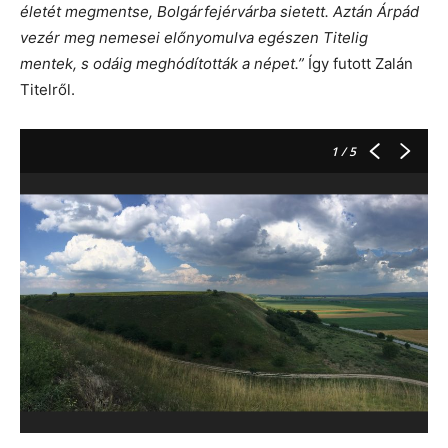
életét megmentse, Bolgárfejérvárba sietett. Aztán Árpád
vezér meg nemesei előnyomulva egészen Titelig
mentek, s odáig meghódították a népet.”
Így futott Zalán
Titelről.
1
/ 5