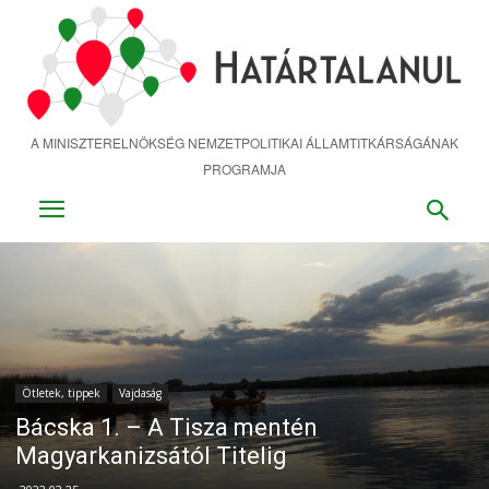
Ugrás
a
fő
tartalomra
A MINISZTERELNÖKSÉG NEMZETPOLITIKAI ÁLLAMTITKÁRSÁGÁNAK
PROGRAMJA
Ötletek, tippek
Vajdaság
Bácska 1. – A Tisza mentén
Magyarkanizsától Titelig