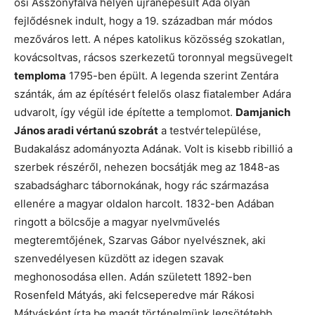
ősi Asszonyfalva helyén újranépesült Ada olyan
fejlődésnek indult, hogy a 19. században már módos
mezőváros lett. A népes katolikus közösség szokatlan,
kovácsoltvas, rácsos szerkezetű toronnyal megsüvegelt
temploma
1795-ben épült. A legenda szerint Zentára
szánták, ám az építésért felelős olasz fiatalember Adára
udvarolt, így végül ide építette a templomot.
Damjanich
János aradi vértanú szobrát
a testvértelepülése,
Budakalász adományozta Adának. Volt is kisebb ribillió a
szerbek részéről, nehezen bocsátják meg az 1848-as
szabadságharc tábornokának, hogy rác származása
ellenére a magyar oldalon harcolt. 1832-ben Adában
ringott a bölcsője a magyar nyelvművelés
megteremtőjének, Szarvas Gábor nyelvésznek, aki
szenvedélyesen küzdött az idegen szavak
meghonosodása ellen. Adán született 1892-ben
Rosenfeld Mátyás, aki felcseperedve már Rákosi
Mátyásként írta be magát történelmünk legsötétebb