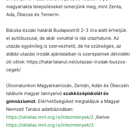
magyarlakta településeket ismerjünk meg, mint Zenta,
Ada, Óbecse és Temerin.
Bácska északi határát Budapestről 2-3 óra alatt érhetjük
el autóbusszal, de akár vonattal is ide utazhatunk. Az
utazás egyénileg is szervezhető, de ha szükséges, az
alábbi utazási irodák ajánlataiban is szerepelnek délvidéki
úti célok: https://hatartalanul.net/utazasi-irodak-buszos-
cegek/
Útvonalunkon Magyarkanizsán, Zentán, Adán és Óbecsén
találunk magyar tannyelvű
szakközépiskolát és
gimnáziumot
. Elérhetőségüket megtaláljuk a Magyar
Nemzeti Tanács adatbázisában:
https://oktatas.mnt.org.rs/intezmenyek/2
,illetve:
https://oktatas.mnt.org.rs/intezmenyek/3