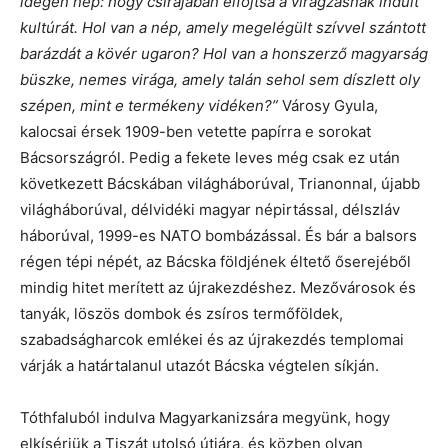
idegen nép: hogy csírájában elfojtsa a virágzásnak indult
kultúrát. Hol van a nép, amely megelégült szívvel szántott
barázdát a kövér ugaron? Hol van a honszerző magyarság
büszke, nemes virága, amely talán sehol sem díszlett oly
szépen, mint e termékeny vidéken?”
Városy Gyula,
kalocsai érsek 1909-ben vetette papírra e sorokat
Bácsországról. Pedig a fekete leves még csak ez után
következett Bácskában világháborúval, Trianonnal, újabb
világháborúval, délvidéki magyar népirtással, délszláv
háborúval, 1999-es NATO bombázással. És bár a balsors
régen tépi népét, az Bácska földjének éltető őserejéből
mindig hitet merített az újrakezdéshez. Mezővárosok és
tanyák, löszös dombok és zsíros termőföldek,
szabadságharcok emlékei és az újrakezdés templomai
várják a határtalanul utazót Bácska végtelen síkján.
Tóthfaluból indulva Magyarkanizsára megyünk, hogy
elkísérjük a Tiszát utolsó útjára, és közben olyan