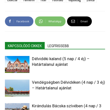
Óbecse
Temerin
Titel
Tóthfalu
vajdaság
Zenta
Facebook
WhatsApp
Email
KAPCSOLÓDÓ CIKKEK
LEGFRISSEBB
Délvidéki kaland (5 nap / 4 éj) –
Határtalanul ajánlat
Vendégségben Délvidéken (4 nap / 3 éj)
– Határtalanul ajánlat
Kirándulás Bácska szívében (4 nap / 3