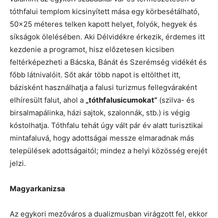
tóthfalui templom kicsinyített mása egy körbesétálható,
50×25 méteres telken kapott helyet, folyók, hegyek és
síkságok ölelésében. Aki Délvidékre érkezik, érdemes itt
kezdenie a programot, hisz előzetesen kicsiben
feltérképezheti a Bácska, Bánát és Szerémség vidékét és
főbb látnivalóit. Sőt akár több napot is eltölthet itt,
bázisként használhatja a falusi turizmus fellegváraként
elhíresült falut, ahol a
„tóthfalusicumokat”
(szilva- és
birsalmapálinka, házi sajtok, szalonnák, stb.) is végig
kóstolhatja. Tóthfalu tehát úgy vált pár év alatt turisztikai
mintafaluvá, hogy adottságai messze elmaradnak más
települések adottságaitól; mindez a helyi közösség erejét
jelzi.
Magyarkanizsa
Az egykori mezőváros a dualizmusban virágzott fel, ekkor