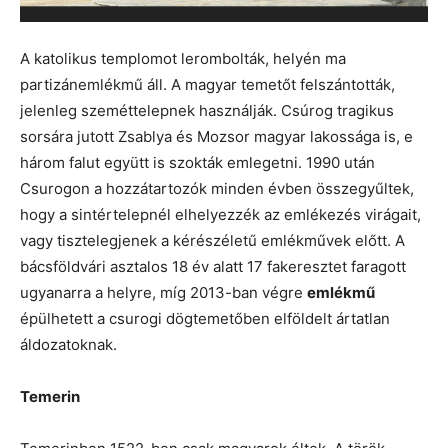
A katolikus templomot lerombolták, helyén ma
partizánemlékmű áll. A magyar temetőt felszántották,
jelenleg szeméttelepnek használják. Csúrog tragikus
sorsára jutott Zsablya és Mozsor magyar lakossága is, e
három falut együtt is szokták emlegetni. 1990 után
Csurogon a hozzátartozók minden évben összegyűltek,
hogy a sintértelepnél elhelyezzék az emlékezés virágait,
vagy tisztelegjenek a kérészéletű emlékművek előtt. A
bácsföldvári asztalos 18 év alatt 17 fakeresztet faragott
ugyanarra a helyre, míg 2013-ban végre
emlékmű
épülhetett a csurogi dögtemetőben elföldelt ártatlan
áldozatoknak.
Temerin