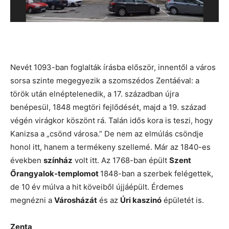
Nevét 1093-ban foglalták írásba először, innentől a város
sorsa szinte megegyezik a szomszédos Zentáéval: a
török után elnéptelenedik, a 17. században újra
benépesül, 1848 megtöri fejlődését, majd a 19. század
végén virágkor köszönt rá. Talán idős kora is teszi, hogy
Kanizsa a „csönd városa.” De nem az elmúlás csöndje
honol itt, hanem a termékeny szellemé. Már az 1840-es
években
színház
volt itt. Az 1768-ban épült
Szent
Őrangyalok-templomot
1848-ban a szerbek felégettek,
de 10 év múlva a hit köveiből újjáépült. Érdemes
megnézni a
Városházát
és az
Úri kaszinó
épületét is.
Zenta