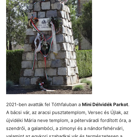
2021-ben avatták fel Tóthfaluban a
Mini Délvidék Parkot
.
A bácsi vár, az aracsi pusztatemplom, Versec és Újlak, az
újvidéki Mária neve templom, a péterváradi fordított óra, a
szendrői, a galambóci, a zimonyi és a nándorfehérvári,
valamint az egykori szabadkai vár és természetesen a