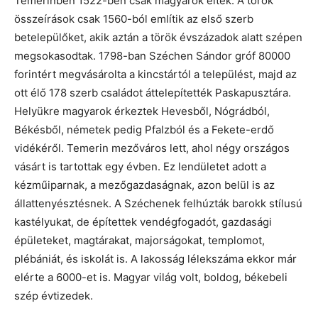
Temerinben 1522-ben csak magyarok éltek. A török
összeírások csak 1560-ból említik az első szerb
betelepülőket, akik aztán a török évszázadok alatt szépen
megsokasodtak. 1798-ban Széchen Sándor gróf 80000
forintért megvásárolta a kincstártól a települést, majd az
ott élő 178 szerb családot áttelepítették Paskapusztára.
Helyükre magyarok érkeztek Hevesből, Nógrádból,
Békésből, németek pedig Pfalzból és a Fekete-erdő
vidékéről. Temerin mezőváros lett, ahol négy országos
vásárt is tartottak egy évben. Ez lendületet adott a
kézműiparnak, a mezőgazdaságnak, azon belül is az
állattenyésztésnek. A Széchenek felhúzták barokk stílusú
kastélyukat, de építettek vendégfogadót, gazdasági
épületeket, magtárakat, majorságokat, templomot,
plébániát, és iskolát is. A lakosság lélekszáma ekkor már
elérte a 6000-et is. Magyar világ volt, boldog, békebeli
szép évtizedek.