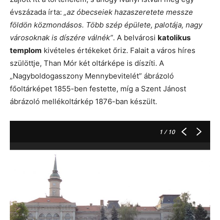
évszázada írta:
„az óbecseiek hazaszeretete messze
földön közmondásos. Több szép épülete, palotája, nagy
városoknak is díszére válnék”
. A belvárosi
katolikus
templom
kivételes értékeket őriz. Falait a város híres
szülöttje, Than Mór két oltárképe is díszíti. A
„Nagyboldogasszony Mennybevitelét” ábrázoló
főoltárképet 1855-ben festette, míg a Szent Jánost
ábrázoló mellékoltárkép 1876-ban készült.
1
/ 10