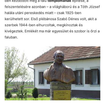
ben kezdődött meg a falu
templomának
építése, a
felszentelésére azonban – a világháború és a Tóth József
halála utáni pereskedés miatt – csak 1925-ben
kerülhetett sor. Első plébánosa Szabó Dénes volt, akit a
szerbek 1944-ben elhurcoltak, megkínoztak és
kivégeztek. Emlékét ma már egyesület és szobor is őrzi a
faluban.