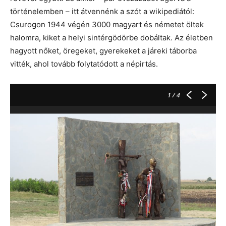
történelemben – itt átvennénk a szót a wikipediától:
Csurogon 1944 végén 3000 magyart és németet öltek
halomra, kiket a helyi sintérgödörbe dobáltak. Az életben
hagyott nőket, öregeket, gyerekeket a járeki táborba
vitték, ahol tovább folytatódott a népirtás.
1
/ 4