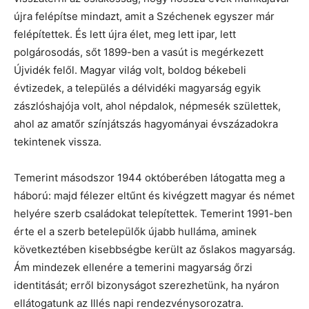
újra felépítse mindazt, amit a Széchenek egyszer már
felépítettek. És lett újra élet, meg lett ipar, lett
polgárosodás, sőt 1899-ben a vasút is megérkezett
Újvidék felől. Magyar világ volt, boldog békebeli
évtizedek, a település a délvidéki magyarság egyik
zászlóshajója volt, ahol népdalok, népmesék születtek,
ahol az amatőr színjátszás hagyományai évszázadokra
tekintenek vissza.
Temerint másodszor 1944 októberében látogatta meg a
háború: majd félezer eltűnt és kivégzett magyar és német
helyére szerb családokat telepítettek. Temerint 1991-ben
érte el a szerb betelepülők újabb hulláma, aminek
következtében kisebbségbe került az őslakos magyarság.
Ám mindezek ellenére a temerini magyarság őrzi
identitását; erről bizonyságot szerezhetünk, ha nyáron
ellátogatunk az Illés napi rendezvénysorozatra.