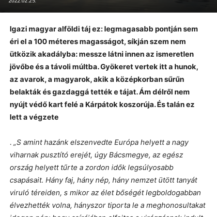
2022.02.25.
Igazi magyar alföldi táj ez: legmagasabb pontján sem
éri el a 100 méteres magasságot, síkján szem nem
ütközik akadályba: messze látni innen az ismeretlen
jövőbe és a távoli múltba. Gyökeret vertek itt a hunok,
az avarok, a magyarok, akik a középkorban sűrűn
belakták és gazdaggá tették e tájat. Ám délről nem
nyújt védő kart felé a Kárpátok koszorúja. És talán ez
lett a végzete
.
„S amint hazánk elszenvedte Európa helyett a nagy
viharnak pusztító erejét, úgy Bácsmegye, az egész
ország helyett tűrte a zordon idők legsúlyosabb
csapásait. Hány faj, hány nép, hány nemzet ütött tanyát
viruló téreiden, s mikor az élet bőségét legboldogabban
élvezhették volna, hányszor tiporta le a meghonosultakat