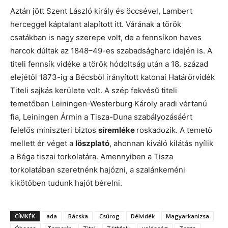
Aztán jött Szent László király és öccsével, Lambert
herceggel káptalant alapított itt. Várának a török
csatákban is nagy szerepe volt, de a fennsíkon heves
harcok dúltak az 1848–49-es szabadságharc idején is. A
titeli fennsík vidéke a török hódoltság után a 18. század
elejétől 1873-ig a Bécsből irányított katonai Határőrvidék
Titeli sajkás kerülete volt. A szép fekvésű titeli
temetőben Leiningen-Westerburg Károly aradi vértanú
fia, Leiningen Ármin a Tisza-Duna szabályozásáért
felelős miniszteri biztos
síremléke
roskadozik. A temető
mellett ér véget a
löszplató
, ahonnan kiváló kilátás nyílik
a Béga tiszai torkolatára. Amennyiben a Tisza
torkolatában szeretnénk hajózni, a szalánkeméni
kikötőben tudunk hajót bérelni.
CÍMKÉK
ada
Bácska
Csúrog
Délvidék
Magyarkanizsa