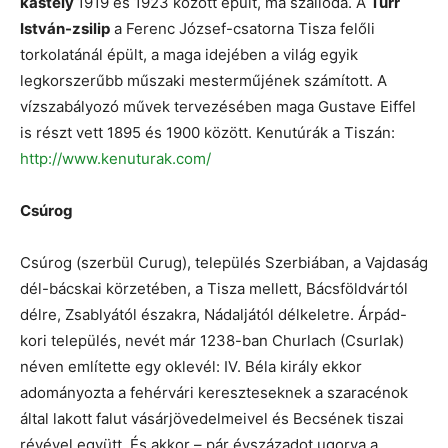
kastély
1919 és 1923 között épült, ma szálloda. A
Türr
István-zsilip
a Ferenc József-csatorna Tisza felőli
torkolatánál épült, a maga idejében a világ egyik
legkorszerűbb műszaki mesterműjének számított. A
vízszabályozó művek tervezésében maga Gustave Eiffel
is részt vett 1895 és 1900 között. Kenutúrák a Tiszán:
http://www.kenuturak.com/
Csúrog
Csúrog (szerbül Curug), település Szerbiában, a Vajdaság
dél-bácskai körzetében, a Tisza mellett, Bácsföldvártól
délre, Zsablyától északra, Nádaljától délkeletre. Árpád-
kori település, nevét már 1238-ban Churlach (Csurlak)
néven említette egy oklevél: IV. Béla király ekkor
adományozta a fehérvári kereszteseknek a szaracénok
által lakott falut vásárjövedelmeivel és Becsének tiszai
révével együtt. És akkor – pár évszázadot ugorva a