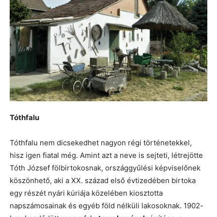
Tóthfalu
Tóthfalu nem dicsekedhet nagyon régi történetekkel,
hisz igen fiatal még. Amint azt a neve is sejteti, létrejötte
Tóth József fölbirtokosnak, országgyűlési képviselőnek
köszönhető, aki a XX. század első évtizedében birtoka
egy részét nyári kúriája közelében kiosztotta
napszámosainak és egyéb föld nélküli lakosoknak. 1902-