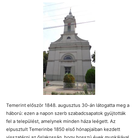
Temerint először 1848. augusztus 30-án látogatta meg a
háború: ezen a napon szerb szabadcsapatok gyújtották
fel a települést, amelynek minden háza leégett. Az
elpusztult Temerinbe 1850 első hónapjaiban kezdett
visszatérni az őslakosság, hogy hosszú évek munkájával