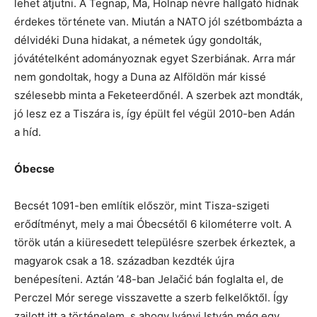
lehet átjutni. A Tegnap, Ma, Holnap névre hallgató hídnak
érdekes története van. Miután a NATO jól szétbombázta a
délvidéki Duna hidakat, a németek úgy gondolták,
jóvátételként adományoznak egyet Szerbiának. Arra már
nem gondoltak, hogy a Duna az Alföldön már kissé
szélesebb minta a Feketeerdőnél. A szerbek azt mondták,
jó lesz ez a Tiszára is, így épült fel végül 2010-ben Adán
a híd.
Óbecse
Becsét 1091-ben említik először, mint Tisza-szigeti
erődítményt, mely a mai Óbecsétől 6 kilométerre volt. A
török után a kiüresedett településre szerbek érkeztek, a
magyarok csak a 18. században kezdték újra
benépesíteni. Aztán ’48-ban Jelačić bán foglalta el, de
Perczel Mór serege visszavette a szerb felkelőktől. Így
zajlott itt a történelem, s ahogy Iványi István még egy