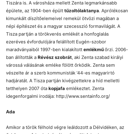
Tiszára is. A városháza mellett Zenta legmarkánsabb
épülete, az 1904-ben épült
tűzoltólaktanya
. Aprólékosan
kimunkált díszítőelemeivel remekül ötvözi magában a
népi építészet és a magyar szecesszió formavilágát. A
Tisza partján a törökverés emlékét a honfoglalás
ezeréves évfordulójára felállított Eugén-szobor
maradványaiból 1997-ben kialakított
emlékmű
őrzi. 2006-
ban állították a
Révész szobrát
, aki Zenta szabad királyi
várossá válásának emléke fölött őrködik. Zenta sem
vészelte ár a szerb kommunisták ’44-es magyarirtó
hadjáratát. A Tisza partján kivégzettekre a híd melletti
tetthelyen 2007 óta
kopjafa
emlékeztet. Zenta
idegenforgalmi irodája: http://www.sentainfo.org/
Ada
Amikor a török félhold végre leáldozott a Délvidéken, az