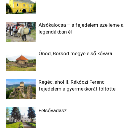
Alsókalocsa – a fejedelem szelleme a
legendákban él
Ónod, Borsod megye első kővára
Regéc, ahol II. Rákóczi Ferenc
fejedelem a gyermekkorát töltötte
Felsővadász