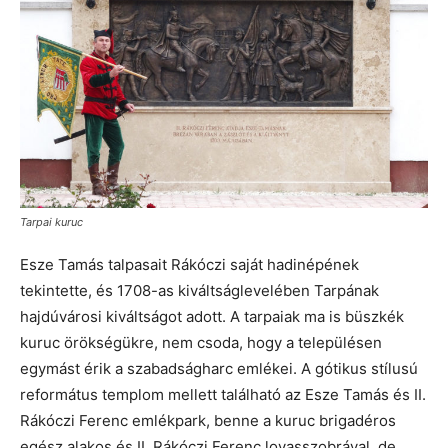
Tarpai kuruc
Esze Tamás talpasait Rákóczi saját hadinépének
tekintette, és 1708-as kiváltságlevelében Tarpának
hajdúvárosi kiváltságot adott. A tarpaiak ma is büszkék
kuruc örökségükre, nem csoda, hogy a településen
egymást érik a szabadságharc emlékei. A gótikus stílusú
református templom mellett található az Esze Tamás és II.
Rákóczi Ferenc emlékpark, benne a kuruc brigadéros
egész alakos és II. Rákóczi Ferenc lovasszobrával, de