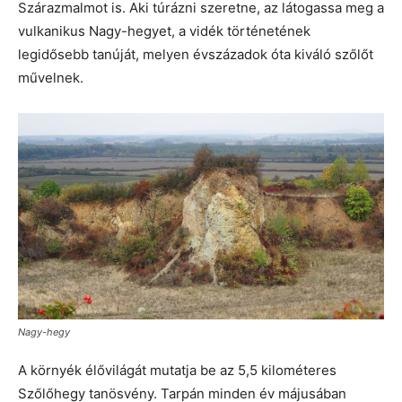
Szárazmalmot is. Aki túrázni szeretne, az látogassa meg a
vulkanikus Nagy-hegyet, a vidék történetének
legidősebb tanúját, melyen évszázadok óta kiváló szőlőt
művelnek.
Nagy-hegy
A környék élővilágát mutatja be az 5,5 kilométeres
Szőlőhegy tanösvény. Tarpán minden év májusában