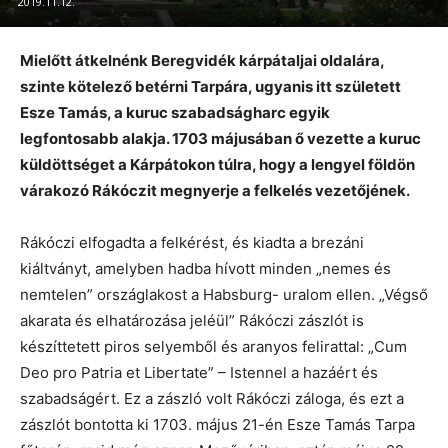
2019.11.12.
Mielőtt átkelnénk Beregvidék kárpátaljai oldalára,
szinte kötelező betérni Tarpára, ugyanis itt született
Esze Tamás, a kuruc szabadságharc egyik
legfontosabb alakja. 1703 májusában ő vezette a kuruc
küldöttséget a Kárpátokon túlra, hogy a lengyel földön
várakozó Rákóczit megnyerje a felkelés vezetőjének.
Rákóczi elfogadta a felkérést, és kiadta a brezáni
kiáltványt, amelyben hadba hívott minden „nemes és
nemtelen” országlakost a Habsburg- uralom ellen. „Végső
akarata és elhatározása jeléül” Rákóczi zászlót is
készíttetett piros selyemből és aranyos felirattal: „Cum
Deo pro Patria et Libertate” – Istennel a hazáért és
szabadságért. Ez a zászló volt Rákóczi záloga, és ezt a
zászlót bontotta ki 1703. május 21-én Esze Tamás Tarpa