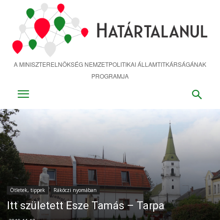
Ugrás
a
fő
tartalomra
A MINISZTERELNÖKSÉG NEMZETPOLITIKAI ÁLLAMTITKÁRSÁGÁNAK
PROGRAMJA
Ötletek, tippek
Rákóczi nyomában
Itt született Esze Tamás – Tarpa