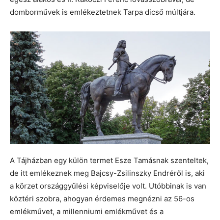
domborművek is emlékeztetnek Tarpa dicső múltjára.
A Tájházban egy külön termet Esze Tamásnak szenteltek,
de itt emlékeznek meg Bajcsy-Zsilinszky Endréről is, aki
a körzet országgyűlési képviselője volt. Utóbbinak is van
köztéri szobra, ahogyan érdemes megnézni az 56-os
emlékművet, a millenniumi emlékművet és a