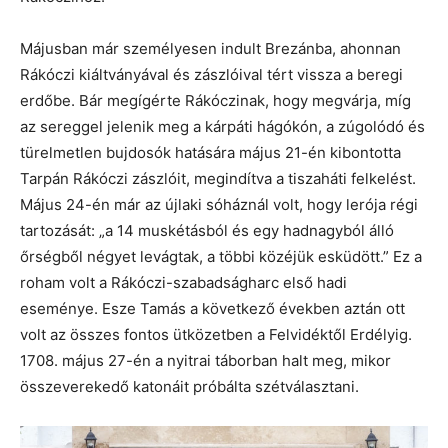
Májusban már személyesen indult Brezánba, ahonnan
Rákóczi kiáltványával és zászlóival tért vissza a beregi
erdőbe. Bár megígérte Rákóczinak, hogy megvárja, míg
az sereggel jelenik meg a kárpáti hágókón, a zúgolódó és
türelmetlen bujdosók hatására május 21-én kibontotta
Tarpán Rákóczi zászlóit, megindítva a tiszaháti felkelést.
Május 24-én már az újlaki sóháznál volt, hogy lerója régi
tartozását: „a 14 muskétásból és egy hadnagyból álló
őrségből négyet levágtak, a többi közéjük esküdött.” Ez a
roham volt a Rákóczi-szabadságharc első hadi
eseménye. Esze Tamás a következő években aztán ott
volt az összes fontos ütközetben a Felvidéktől Erdélyig.
1708. május 27-én a nyitrai táborban halt meg, mikor
összeverekedő katonáit próbálta szétválasztani.