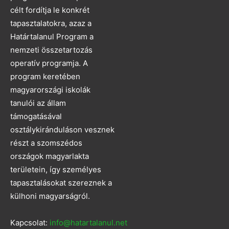
célt fordítja le konkrét
tapasztalatokra, azaz a
Határtalanul Program a
nemzeti összetartozás
operatív programja. A
program keretében
magyarországi iskolák
tanulói az állam
támogatásával
osztálykiránduláson vesznek
részt a szomszédos
országok magyarlakta
területein, így személyes
tapasztalásokat szereznek a
külhoni magyarságról.
Kapcsolat:
info@hatartalanul.net