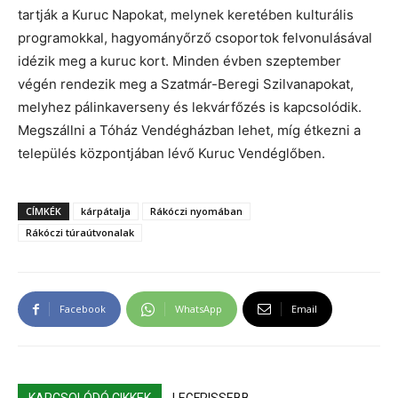
tartják a Kuruc Napokat, melynek keretében kulturális
programokkal, hagyományőrző csoportok felvonulásával
idézik meg a kuruc kort. Minden évben szeptember
végén rendezik meg a Szatmár-Beregi Szilvanapokat,
melyhez pálinkaverseny és lekvárfőzés is kapcsolódik.
Megszállni a Tóház Vendégházban lehet, míg étkezni a
település központjában lévő Kuruc Vendéglőben.
CÍMKÉK
kárpátalja
Rákóczi nyomában
Rákóczi túraútvonalak
Facebook
WhatsApp
Email