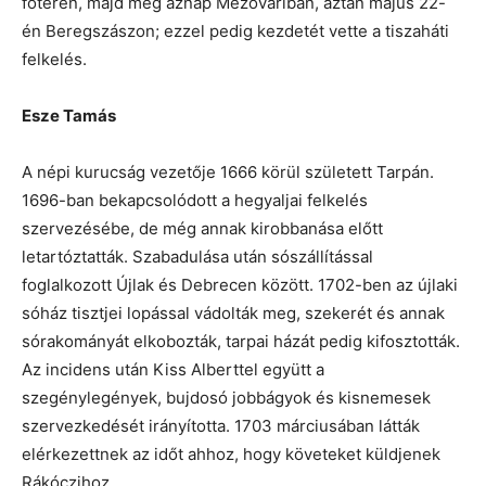
főterén, majd még aznap Mezőváriban, aztán május 22-
én Beregszászon; ezzel pedig kezdetét vette a tiszaháti
felkelés.
Esze Tamás
A népi kurucság vezetője 1666 körül született Tarpán.
1696-ban bekapcsolódott a hegyaljai felkelés
szervezésébe, de még annak kirobbanása előtt
letartóztatták. Szabadulása után sószállítással
foglalkozott Újlak és Debrecen között. 1702-ben az újlaki
sóház tisztjei lopással vádolták meg, szekerét és annak
sórakományát elkobozták, tarpai házát pedig kifosztották.
Az incidens után Kiss Alberttel együtt a
szegénylegények, bujdosó jobbágyok és kisnemesek
szervezkedését irányította. 1703 márciusában látták
elérkezettnek az időt ahhoz, hogy követeket küldjenek
Rákóczihoz.