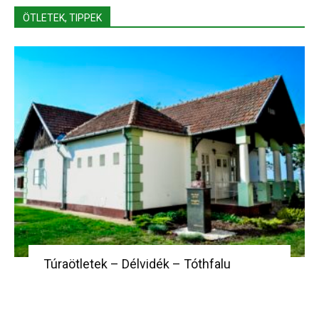
ÖTLETEK, TIPPEK
Túraötletek – Délvidék – Tóthfalu