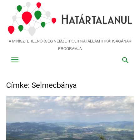
Ugrás
a
fő
tartalomra
A MINISZTERELNÖKSÉG NEMZETPOLITIKAI ÁLLAMTITKÁRSÁGÁNAK
PROGRAMJA
Címke: Selmecbánya