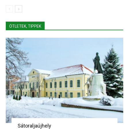
ÖTLETEK, TIPPEK
Sátoraljaújhely