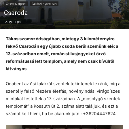
Ötletek, tippek
Rákóczi nyomában
Csaroda
2019.11.08.
Tákos szomszédságában, mintegy 3 kilométernyire
fekvő Csarodán egy újabb csoda kerül szemünk elé: a
13. században emelt, román stílusjegyeket őrző
reformátussá lett templom, amely nem csak kívülről
látványos.
Odabent az ősi falakról szentek tekintenek le ránk, míg a
szentély felső részére életfás, növényindás, virágdíszes
mintákat festettek a 17. században. A „mosolygó szentek
templomát” a Kossuth út 2. száma alatt találjuk, és ezt a
számot kell hívni, ha be akarunk jutni: +36204447624.