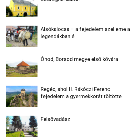
Alsókalocsa – a fejedelem szelleme a
legendákban él
Ónod, Borsod megye első kővára
Regéc, ahol II. Rákóczi Ferenc
fejedelem a gyermekkorát töltötte
Felsővadász