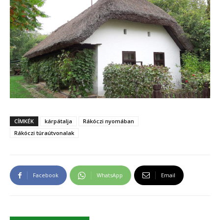
CÍMKÉK
kárpátalja
Rákóczi nyomában
Rákóczi túraútvonalak
Facebook
WhatsApp
Email