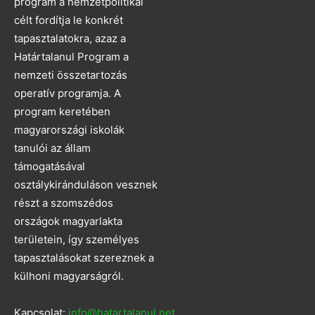
program a nemzetpolitikai
célt fordítja le konkrét
tapasztalatokra, azaz a
Határtalanul Program a
nemzeti összetartozás
operatív programja. A
program keretében
magyarországi iskolák
tanulói az állam
támogatásával
osztálykiránduláson vesznek
részt a szomszédos
országok magyarlakta
területein, így személyes
tapasztalásokat szereznek a
külhoni magyarságról.
Kapcsolat:
info@hatartalanul.net