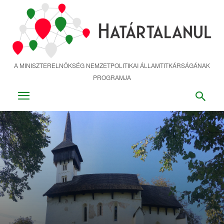
Ugrás
a
fő
tartalomra
A MINISZTERELNÖKSÉG NEMZETPOLITIKAI ÁLLAMTITKÁRSÁGÁNAK
PROGRAMJA