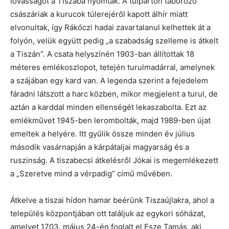
lovasságot a Tiszába nyomták. A túlparton táborozó
császáriak a kurucok túlerejéről kapott álhír miatt
elvonultak, így Rákóczi hadai zavartalanul kelhettek át a
folyón, velük együtt pedig „a szabadság szelleme is átkelt
a Tiszán”. A csata helyszínén 1903-ban állítottak 18
méteres emlékoszlopot, tetején turulmadárral, amelynek
a szájában egy kard van. A legenda szerint a fejedelem
fáradni látszott a harc közben, mikor megjelent a turul, de
aztán a karddal minden ellenségét lekaszabolta. Ezt az
emlékművet 1945-ben lerombolták, majd 1989-ben újat
emeltek a helyére. Itt gyűlik össze minden év július
második vasárnapján a kárpátaljai magyarság és a
ruszinság. A tiszabecsi átkelésről Jókai is megemlékezett
a „Szeretve mind a vérpadig” című művében.
Átkelve a tiszai hídon hamar beérünk Tiszaújlakra, ahol a
település központjában ott találjuk az egykori sóházat,
amelyet 1703. május 24-én foglalt el Esze Tamás, aki