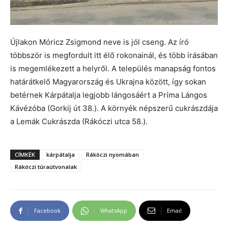
Újlakon Móricz Zsigmond neve is jól cseng. Az író
többször is megfordult itt élő rokonainál, és több írásában
is megemlékezett a helyről. A település manapság fontos
határátkelő Magyarország és Ukrajna között, így sokan
betérnek Kárpátalja legjobb lángosáért a Príma Lángos
Kávézóba (Gorkij út 38.). A környék népszerű cukrászdája
a Lemák Cukrászda (Rákóczi utca 58.).
CÍMKÉK
kárpátalja
Rákóczi nyomában
Rákóczi túraútvonalak
Facebook
WhatsApp
Email