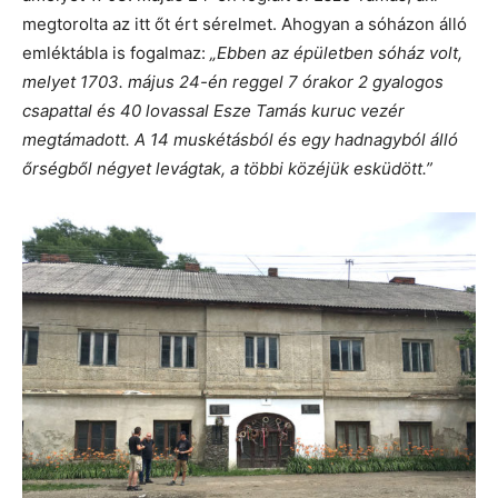
megtorolta az itt őt ért sérelmet. Ahogyan a sóházon álló
emléktábla is fogalmaz:
„Ebben az épületben sóház volt,
melyet 1703. május 24-én reggel 7 órakor 2 gyalogos
csapattal és 40 lovassal Esze Tamás kuruc vezér
megtámadott. A 14 muskétásból és egy hadnagyból álló
őrségből négyet levágtak, a többi közéjük esküdött.”