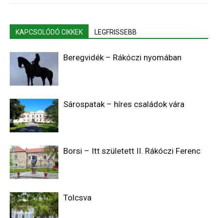
KAPCSOLÓDÓ CIKKEK
LEGFRISSEBB
Beregvidék – Rákóczi nyomában
Sárospatak – híres családok vára
Borsi – Itt született II. Rákóczi Ferenc
Tolcsva