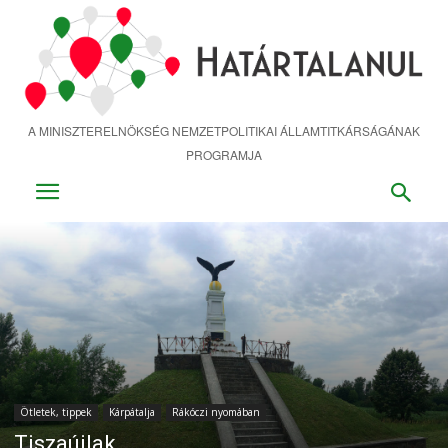
Ugrás
a
fő
tartalomra
A MINISZTERELNÖKSÉG NEMZETPOLITIKAI ÁLLAMTITKÁRSÁGÁNAK
PROGRAMJA
Ötletek, tippek
Kárpátalja
Rákóczi nyomában
Tiszaújlak