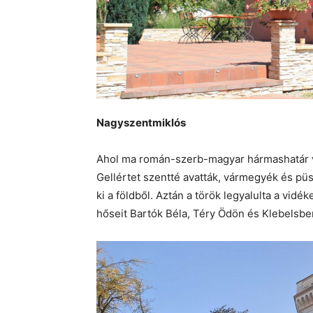
Nagyszentmiklós
Ahol ma román-szerb-magyar hármashatár va
Gellértet szentté avatták, vármegyék és p
ki a földből. Aztán a török legyalulta a vid
hőseit Bartók Béla, Téry Ödön és Klebelsb