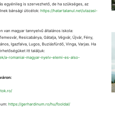
lás egyénileg is szervezhető, de ha szükséges, az
elnek bánsági úticélok:
https://hatartalanul.net/utazasi-
van magyar tannyelvű általános iskola:
emesvár, Resicabánya, Gátalja, Végvár, Újvár, Fény,
os, Igazfalva, Lugos, Buziásfürdő, Vinga, Varjas. Ha
rhetőségüket itt találjuk:
nyek/a-romaniai-magyar-nyelv-elemi-es-also-
váron:
tok.ro/
ceum:
https://gerhardinum.ro/hu/fooldal/