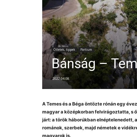
Ötletek, tippek
Partium
Bánság – Tem
2022.04.08.
A Temes és a Béga öntözte rónán egy évezr
magyar a középkorban felvirágoztatta, s ő
járt: a török háborúkban elnéptelenedett, 
románok, szerbek, majd németek e vidékre.
magyarok is.