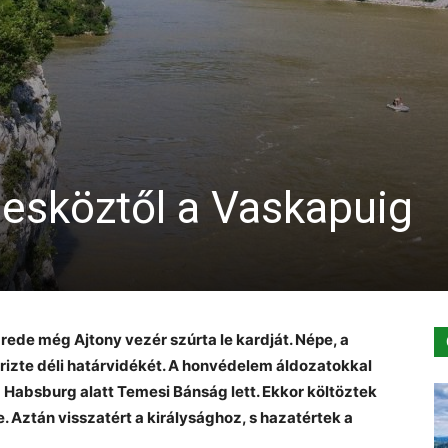
esköztől a Vaskapuig
ede még Ajtony vezér szúrta le kardját. Népe, a
rizte déli határvidékét. A honvédelem áldozatokkal
a Habsburg alatt Temesi Bánság lett. Ekkor költöztek
 Aztán visszatért a királysághoz, s hazatértek a