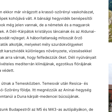
 ekkor már virágzott a krassó-szörényi vaskohászat,
népek kohójává vált. A bánsági hegyvidék benépesítői
ánok még jelen vannak, de a németek és a magyarok
k. A Déli-Kárpátok kristályos láncainak és az Aldunai-
sodát rejteget. A háborítatlanság mítoszát őrző
atók alkotják, melyeket mély szurdokvölgyeket
rjedt karsztvidék különleges növényzete, vízesésekkel
sak arra várnak, hogy felfedezzük őket. Déli nyúlványait
vételes mediterrán klímájának, egzotikus flórájának
 védett.
k útnak a Temesközben. Temesvár után Resica- és
só-Szörény földje. Itt megnézzük az Aninai-hegység
zemtanúi a Duna kárpát-medencei búcsújának.
szunk Budapestről az M5 és M43-as autópályákon, de