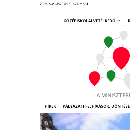
Ugrás
2026. AUGUSZTUS 8., SZOMBAT
a
fő
KÖZÉPISKOLAI VETÉLKEDŐ
tartalomra
A MINISZTE
HÍREK
PÁLYÁZATI FELHÍVÁSOK, DÖNTÉSE