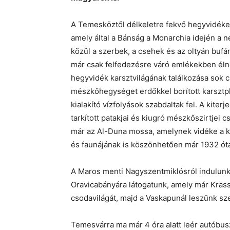
A Temesköztől délkeletre fekvő hegyvidéken
amely által a Bánság a Monarchia idején a 
közül a szerbek, a csehek és az oltyán buf
már csak felfedezésre váró emlékekben élne
hegyvidék karsztvilágának találkozása sok c
mészkőhegységet erdőkkel borított karsztpl
kialakító vízfolyások szabdaltak fel. A kite
tarkított patakjai és kiugró mészkőszirtjei c
már az Al-Duna mossa, amelynek vidéke a ki
és faunájának is köszönhetően már 1932 óta
A Maros menti Nagyszentmiklósról indulun
Oravicabányára látogatunk, amely már Kras
csodavilágát, majd a Vaskapunál leszünk s
Temesvárra ma már 4 óra alatt leér autóbu