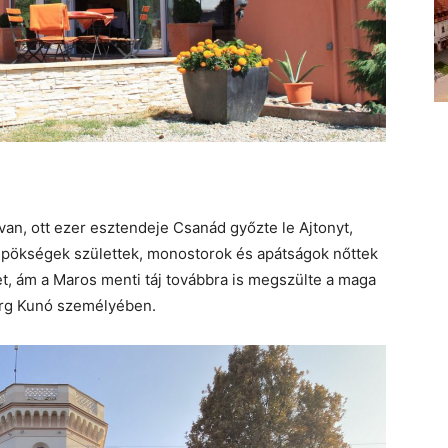
n, ott ezer esztendeje Csanád győzte le Ajtonyt,
üspökségek születtek, monostorok és apátságok nőttek
éket, ám a Maros menti táj továbbra is megszülte a maga
erg Kunó személyében.