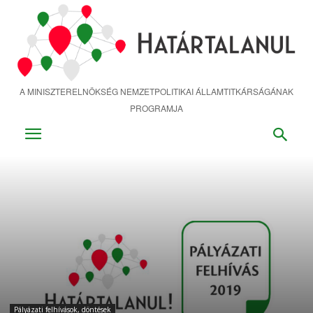
Ugrás
a
fő
tartalomra
A MINISZTERELNÖKSÉG NEMZETPOLITIKAI ÁLLAMTITKÁRSÁGÁNAK
PROGRAMJA
Pályázati felhívások, döntések