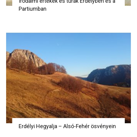
Irodalmi értékek és túrák Erdélyben és a
Partiumban
Erdélyi Hegyalja – Alsó-Fehér ösvényein