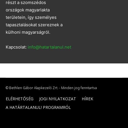
részt a szomszédos
országok magyarlakta
területein, így személyes
tapasztalásokat szereznek a
külhoni magyarságról.
Kapcsolat:
info@hatartalanul.net
© Bethlen Gábor Alapkezelő Zrt. - Minden jog fenntartva
ELÉRHETŐSÉG
JOGI NYILATKOZAT
HÍREK
A HATÁRTALANUL! PROGRAMRÓL