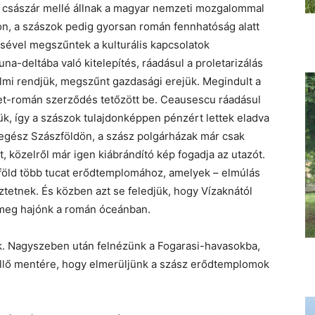
császár mellé állnak a magyar nemzeti mozgalommal
non, a szászok pedig gyorsan román fennhatóság alatt
sével megszűntek a kulturális kapcsolatok
na-deltába való kitelepítés, ráadásul a proletarizálás
lmi rendjük, megszűnt gazdasági erejük. Megindult a
et-román szerződés tetőzött be. Ceausescu ráadásul
tük, így a szászok tulajdonképpen pénzért lettek eladva
 egész Szászföldön, a szász polgárházak már csak
, közelről már igen kiábrándító kép fogadja az utazót.
lyföld több tucat erődtemplomához, amelyek – elmúlás
ztetnek. És közben azt se feledjük, hogy Vízaknától
 meg hajónk a román óceánban.
ek. Nagyszeben után felnézünk a Fogarasi-havasokba,
üllő mentére, hogy elmerüljünk a szász erődtemplomok