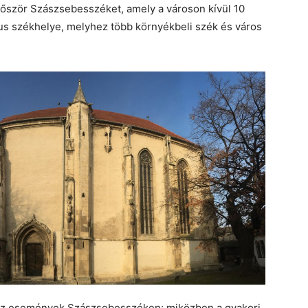
lőször Szászsebesszéket, amely a városon kívül 10
tus székhelye, melyhez több környékbeli szék és város
k az események Szászsebesszéken: miközben a gyakori