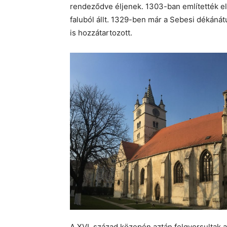
rendeződve éljenek. 1303-ban említették e
faluból állt. 1329-ben már a Sebesi dékáná
is hozzátartozott.
A XVI. század közepén aztán felgyorsulta