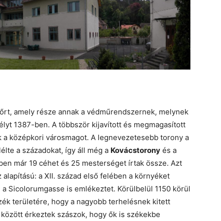
l őrt, amely része annak a védműrendszernek, melynek
lyt 1387-ben. A többször kijavított és megmagasított
lik a középkori városmagot. A legnevezetesebb torony a
lélte a századokat, így áll még a
Kovácstorony
és a
en már 19 céhet és 25 mesterséget írtak össze. Azt
alapítású: a XII. század első felében a környéket
, a Sicolorumgasse is emlékeztet. Körülbelül 1150 körül
zék területére, hogy a nagyobb terhelésnek kitett
0 között érkeztek szászok, hogy ők is székekbe