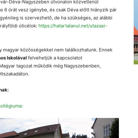
vár-Déva-Nagyszeben útvonalon közvetlenül
s 6 órát vesz igénybe, és csak Déva előtt hiányzik pár
gyénileg is szervezhető, de ha szükséges, az alábbi
rályföldi úticélok:
https://hatartalanul.net/utazasi-
gy magyar közösségekkel nem találkozhatunk. Ennek
os Iskolával
felvehetjük a kapcsolatot
 Magyar tagozat működik még Nagyszebenben,
ltszakadáton.
nak:
ollégiuma: