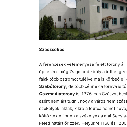
Szászsebes
A ferencesek veteményese felett torony ál
építésére még Zsigmond király adott engedé
falak több ostromot túlélve ma is körbeöle
Szabótorony
, de több céhnek a tornya is tú
Csizmadiatorony
is. 1376-ban Szászsebesb
azért nem árt tudni, hogy a város nem szász 
székelyek lakták, kikre a főutca német neve
költöztek el innen a székelyek a mai Sepsis
keleti határt őrizzék. Helyükre 1158 és 120