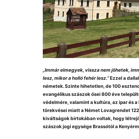
„Immár elmegyek, vissza nem jöhetek, imm
lesz, mikor a holló fehér lesz.”
Ezzel a dalla
németek. Szinte hihetetlen, de 100 eszten
evangélikus szászok ősei 800 éve települte
védelmére, valamint a kultúra, az ipar és a
törekvései miatt a Német Lovagrendet 1225
kiváltságok birtokában voltak, hogy létre
szászok jogi egysége Brassótól a Kenyérm