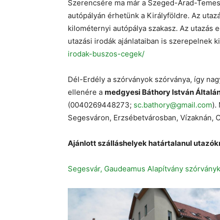
Szerencsére ma már a Szeged-Arad-Temes
autópályán érhetünk a Királyföldre. Az utazá
kilométernyi autópálya szakasz. Az utazás e
utazási irodák ajánlataiban is szerepelnek ki
irodak-buszos-cegek/
Dél-Erdély a szórványok szórványa, így na
ellenére a
medgyesi Báthory István Általán
(0040269448273;
sc.bathory@gmail.com
).
Segesváron, Erzsébetvárosban, Vízaknán, O
Ajánlott szálláshelyek határtalanul utazók
Segesvár, Gaudeamus Alapítvány szórványk