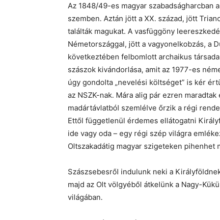
Az 1848/49-es magyar szabadságharcban a 
szemben. Aztán jött a XX. század, jött Tria
találták magukat. A vasfüggöny leereszkedé
Németországgal, jött a vagyonelkobzás, a Du
következtében felbomlott archaikus társada
szászok kivándorlása, amit az 1977-es ném
úgy gondolta „nevelési költséget” is kér ér
az NSZK-nak. Mára alig pár ezren maradtak
madártávlatból szemlélve őrzik a régi rendet
Ettől függetlenül érdemes ellátogatni Kirá
ide vagy oda – egy régi szép világra emléke
Oltszakadátig magyar szigeteken pihenhet
Szászsebesről indulunk neki a Királyföldn
majd az Olt völgyéből átkelünk a Nagy-Kük
világában.