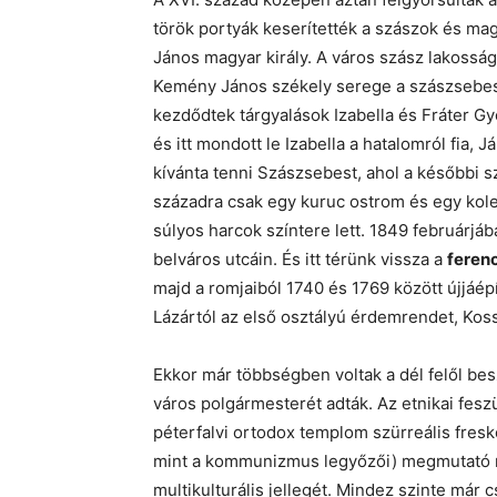
török portyák keserítették a szászok és magy
János magyar király. A város szász lakossá
Kemény János székely serege a szászsebesi 
kezdődtek tárgyalások Izabella és Fráter Gy
és itt mondott le Izabella a hatalomról fia
kívánta tenni Szászsebest, ahol a későbbi sz
századra csak egy kuruc ostrom és egy kole
súlyos harcok színtere lett. 1849 februárjá
belváros utcáin. És itt térünk vissza a
feren
majd a romjaiból 1740 és 1769 között újjáép
Lázártól az első osztályú érdemrendet, Koss
Ekkor már többségben voltak a dél felől be
város polgármesterét adták. Az etnikai fesz
péterfalvi ortodox templom szürreális fresk
mint a kommunizmus legyőzői) megmutató r
multikulturális jellegét. Mindez szinte már 