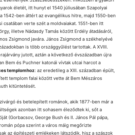
arok életét, itt hunyt el 1540 júliusában Szapolyai
ga 1542-ben áttért az evangélikus hitre, majd 1550-ben
csatában verte szét a moldvaiakat. 1551-ben itt
örgy, illetve Nádasdy Tamás között Erdély átadásáról,
, János Zsigmond javára. János Zsigmond a székhelyévé
ázadokban is több országgyűlést tartottak. A XVIII.
rajárvány jutott, aztán a következő évszázadban újra
ban Bem és Puchner katonái vívtak utcai harcot a
ces templomhoz
: az eredetileg a XIII. században épült,
ített templom falai között vette át Bem Mészáros
uth kitüntetését.
szivárgó és betelepített románok, akik 1877-ben már a
ültségek azonban itt sohasem éleződtek ki, sőt a
óját (Gorbacsov, George Bush és II. János Pál pápa,
omán pópa szerint a város máig megőrizte
csak az építészeti emlékeken látszódik, hisz a szászok