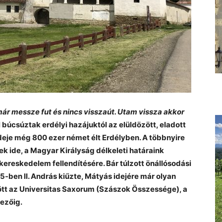
ár messze fut és nincs visszaút. Utam vissza akkor
l búcsúztak erdélyi hazájuktól az elüldözött, eladott
deje még 800 ezer német élt Erdélyben. A többnyire
k ide, a Magyar Királyság délkeleti határaink
 kereskedelem fellendítésére. Bár túlzott önállósodási
-ben II. András kiűzte, Mátyás idejére már olyan
jött az Universitas Saxorum (Szászok Összessége), a
ezőig.