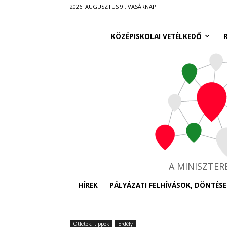
Ugrás
2026. AUGUSZTUS 9., VASÁRNAP
a
fő
KÖZÉPISKOLAI VETÉLKEDŐ
tartalomra
A MINISZTE
HÍREK
PÁLYÁZATI FELHÍVÁSOK, DÖNTÉSE
Ötletek, tippek
Erdély