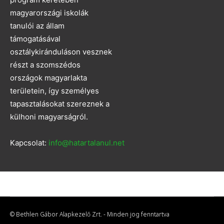
magyarországi iskolák
tanulói az állam
támogatásával
osztálykiránduláson vesznek
részt a szomszédos
országok magyarlakta
területein, így személyes
tapasztalásokat szereznek a
külhoni magyarságról.
Kapcsolat:
info@hatartalanul.net
© Bethlen Gábor Alapkezelő Zrt. - Minden jog fenntartva