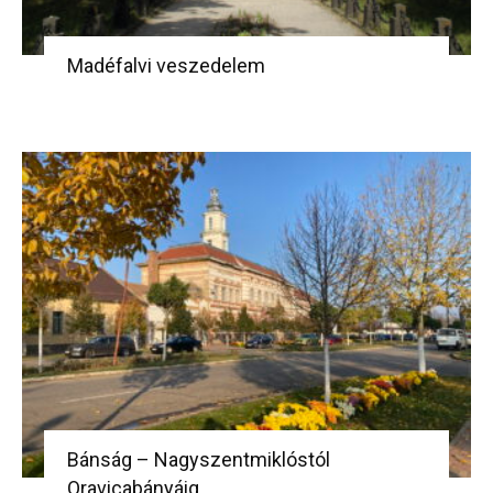
Madéfalvi veszedelem
Bánság – Nagyszentmiklóstól
Oravicabányáig