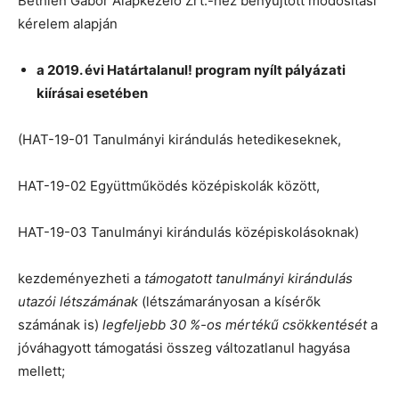
Bethlen Gábor Alapkezelő Zrt.-hez benyújtott módosítási
kérelem alapján
a 2019. évi Határtalanul! program nyílt pályázati
kiírásai esetében
(HAT-19-01 Tanulmányi kirándulás hetedikeseknek,
HAT-19-02 Együttműködés középiskolák között,
HAT-19-03 Tanulmányi kirándulás középiskolásoknak)
kezdeményezheti a
támogatott tanulmányi kirándulás
utazói létszámának
(létszámarányosan a kísérők
számának is)
legfeljebb 30 %-os mértékű csökkentését
a
jóváhagyott támogatási összeg változatlanul hagyása
mellett;