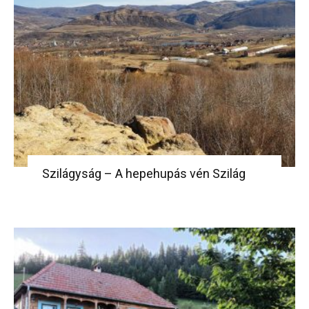
Szilágyság – A hepehupás vén Szilág