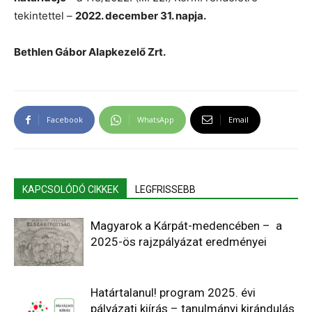
tekintettel –
2022. december 31. napja.
Bethlen Gábor Alapkezelő Zrt.
Facebook
WhatsApp
Email
KAPCSOLÓDÓ CIKKEK
LEGFRISSEBB
Magyarok a Kárpát-medencében – a
2025-ös rajzpályázat eredményei
Határtalanul! program 2025. évi
pályázati kiírás – tanulmányi kirándulás