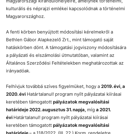
magyarországi kirándulóhelyeire, amelynek történelmi,
kulturális és néprajzi emlékei kapcsolódnak a történelmi
Magyarországhoz.
A fenti körben benyújtott módosítási kérelmekről a
Bethlen Gábor Alapkezelő Zrt., mint támogató saját
hatáskörben dönt. A támogatási jogviszony módosítására
a pályázati és elszámolási útmutatóban, valamint az
Általános Szerződési Feltételekben meghatározottak az
irányadóak.
Felhívjuk továbbá szíves figyelmüket, hogy a
2019. évi, a
2020. évi
Határtalanul! program nyílt pályázatai kiírásai
keretében támogatott
pályázatok megvalósítási
határideje 2022. augusztus 31. napja,
míg
a 2021.
évi
Határtalanul! program nyílt pályázatai kiírásai
keretében támogatott
pályázatok megvalósítási
határideje
– a 118/2022. (III. 22.) Korm. rendeletre