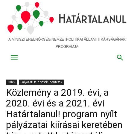
Ugrás
a
fő
tartalomra
A MINISZTERELNÖKSÉG NEMZETPOLITIKAI ÁLLAMTITKÁRSÁGÁNAK
PROGRAMJA
Hírek
Pályázati felhívások, döntések
Közlemény a 2019. évi, a
2020. évi és a 2021. évi
Határtalanul! program nyílt
pályázatai kiírásai keretében