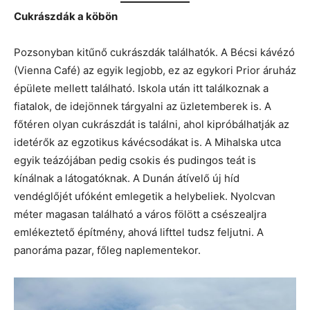
Cukrászdák a köbön
Pozsonyban kitűnő cukrászdák találhatók. A Bécsi kávézó
(Vienna Café) az egyik legjobb, ez az egykori Prior áruház
épülete mellett található. Iskola után itt találkoznak a
fiatalok, de idejönnek tárgyalni az üzletemberek is. A
főtéren olyan cukrászdát is találni, ahol kipróbálhatják az
idetérők az egzotikus kávécsodákat is. A Mihalska utca
egyik teázójában pedig csokis és pudingos teát is
kínálnak a látogatóknak. A Dunán átívelő új híd
vendéglőjét ufóként emlegetik a helybeliek. Nyolcvan
méter magasan található a város fölött a csészealjra
emlékeztető építmény, ahová lifttel tudsz feljutni. A
panoráma pazar, főleg naplementekor.