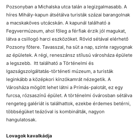
Pozsonyban a Michalska utca talán a legizgalmasabb. A
híres Mihály-kapun átsétálva turisták százai barangolnak
a macskaköves utcácskán. A kapunál található a
Fegyvermúzeum, ahol főleg a férfiak érzik jól magukat,
látva a csillogó harci eszközöket. Rövid sétával elérhető
Pozsony főtere. Tavasszal, ha süt a nap, szinte ragyognak
az épületek. A régi, reneszánsz stílusú városháza épülete
a legszebb. Itt található a Történelmi és
Igazságszolgáltatás-történeti múzeum, a turisták
leginkább a középkori kínzókamrát nézegetik. A
Városháza mögött lehet látni a Prímás-palotát, ez egy
furcsa, rózsaszínű épület. A történelmi óvárosban sétálva
rengeteg galériát is találhattok, ezekbe érdemes betérni,
többségüket teázóval is kombinálták, nagyon
hangulatosak.
Lovagok kavalkádja