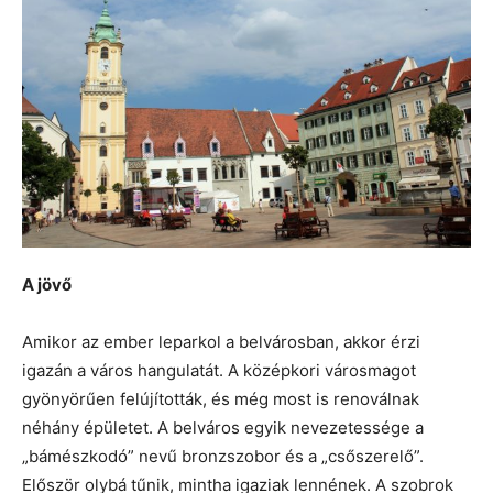
A jövő
Amikor az ember leparkol a belvárosban, akkor érzi
igazán a város hangulatát. A középkori városmagot
gyönyörűen felújították, és még most is renoválnak
néhány épületet. A belváros egyik nevezetessége a
„bámészkodó” nevű bronzszobor és a „csőszerelő”.
Először olybá tűnik, mintha igaziak lennének. A szobrok