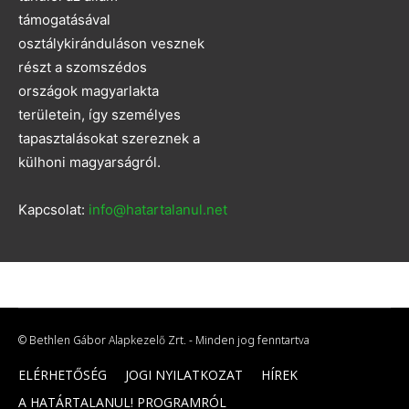
támogatásával
osztálykiránduláson vesznek
részt a szomszédos
országok magyarlakta
területein, így személyes
tapasztalásokat szereznek a
külhoni magyarságról.
Kapcsolat:
info@hatartalanul.net
© Bethlen Gábor Alapkezelő Zrt. - Minden jog fenntartva
ELÉRHETŐSÉG
JOGI NYILATKOZAT
HÍREK
A HATÁRTALANUL! PROGRAMRÓL