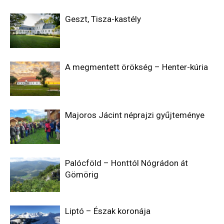
Geszt, Tisza-kastély
A megmentett örökség – Henter-kúria
Majoros Jácint néprajzi gyűjteménye
Palócföld – Honttól Nógrádon át
Gömörig
Liptó – Észak koronája