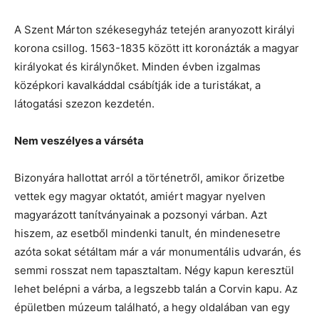
A Szent Márton székesegyház tetején aranyozott királyi
korona csillog. 1563-1835 között itt koronázták a magyar
királyokat és királynőket. Minden évben izgalmas
középkori kavalkáddal csábítják ide a turistákat, a
látogatási szezon kezdetén.
Nem veszélyes a várséta
Bizonyára hallottat arról a történetről, amikor őrizetbe
vettek egy magyar oktatót, amiért magyar nyelven
magyarázott tanítványainak a pozsonyi várban. Azt
hiszem, az esetből mindenki tanult, én mindenesetre
azóta sokat sétáltam már a vár monumentális udvarán, és
semmi rosszat nem tapasztaltam. Négy kapun keresztül
lehet belépni a várba, a legszebb talán a Corvin kapu. Az
épületben múzeum található, a hegy oldalában van egy