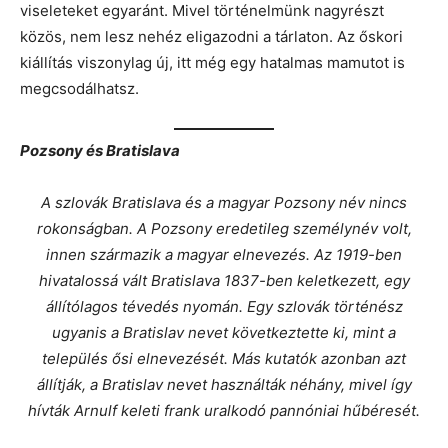
viseleteket egyaránt. Mivel történelmünk nagyrészt
közös, nem lesz nehéz eligazodni a tárlaton. Az őskori
kiállítás viszonylag új, itt még egy hatalmas mamutot is
megcsodálhatsz.
Pozsony és Bratislava
A szlovák Bratislava és a magyar Pozsony név nincs
rokonságban. A Pozsony eredetileg személynév volt,
innen származik a magyar elnevezés. Az 1919-ben
hivatalossá vált Bratislava 1837-ben keletkezett, egy
állítólagos tévedés nyomán. Egy szlovák történész
ugyanis a Bratislav nevet következtette ki, mint a
település ősi elnevezését. Más kutatók azonban azt
állítják, a Bratislav nevet használták néhány, mivel így
hívták Arnulf keleti frank uralkodó pannóniai hűbéresét.