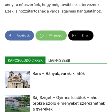
annyira népszerűek, hogy még továbbiakat terveznek.
Ezek is hozzátartoznak a város izgalmas hangulatához.
Facebook
WhatsApp
Email
KAPCSOLÓDÓ CIKKEK
LEGFRISSEBB
Bars – Bányák, várak, kilátók
Sáj Sziget – Gyimesfelsőlok – ahol
örökre szóló élményeket szerezhetnek
a gyerekek