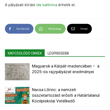
A pályázati kiírást
ide kattintva
érhetik el.
Facebook
WhatsApp
Email
KAPCSOLÓDÓ CIKKEK
LEGFRISSEBB
Magyarok a Kárpát-medencében – a
2025-ös rajzpályázat eredményei
Nacsa Lőrinc: a nemzeti
összetartozást erősíti a Határtalanul
Középiskolai Vetélkedő