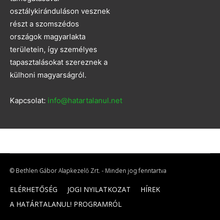
osztálykiránduláson vesznek
részt a szomszédos
országok magyarlakta
területein, így személyes
tapasztalásokat szereznek a
külhoni magyarságról.
Kapcsolat:
info@hatartalanul.net
© Bethlen Gábor Alapkezelő Zrt. - Minden jog fenntartva
ELÉRHETŐSÉG
JOGI NYILATKOZAT
HÍREK
A HATÁRTALANUL! PROGRAMRÓL