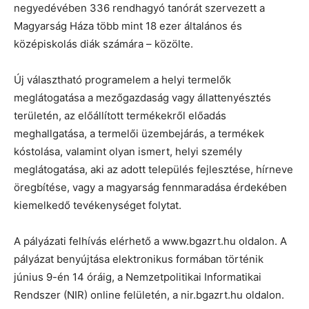
negyedévében 336 rendhagyó tanórát szervezett a
Magyarság Háza több mint 18 ezer általános és
középiskolás diák számára – közölte.
Új választható programelem a helyi termelők
meglátogatása a mezőgazdaság vagy állattenyésztés
területén, az előállított termékekről előadás
meghallgatása, a termelői üzembejárás, a termékek
kóstolása, valamint olyan ismert, helyi személy
meglátogatása, aki az adott település fejlesztése, hírneve
öregbítése, vagy a magyarság fennmaradása érdekében
kiemelkedő tevékenységet folytat.
A pályázati felhívás elérhető a www.bgazrt.hu oldalon. A
pályázat benyújtása elektronikus formában történik
június 9-én 14 óráig, a Nemzetpolitikai Informatikai
Rendszer (NIR) online felületén, a nir.bgazrt.hu oldalon.