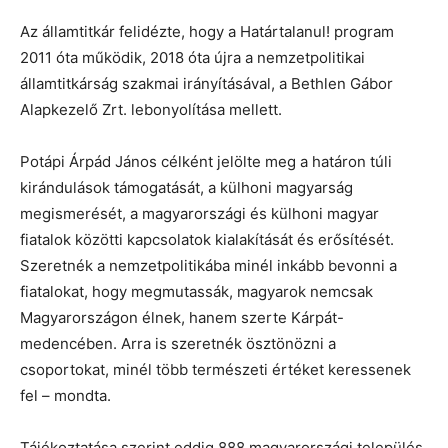
Az államtitkár felidézte, hogy a Határtalanul! program
2011 óta működik, 2018 óta újra a nemzetpolitikai
államtitkárság szakmai irányításával, a Bethlen Gábor
Alapkezelő Zrt. lebonyolítása mellett.
Potápi Árpád János célként jelölte meg a határon túli
kirándulások támogatását, a külhoni magyarság
megismerését, a magyarországi és külhoni magyar
fiatalok közötti kapcsolatok kialakítását és erősítését.
Szeretnék a nemzetpolitikába minél inkább bevonni a
fiatalokat, hogy megmutassák, magyarok nemcsak
Magyarországon élnek, hanem szerte Kárpát-
medencében. Arra is szeretnék ösztönözni a
csoportokat, minél több természeti értéket keressenek
fel – mondta.
Tájékoztatása szerint eddig 888 magyarországi település