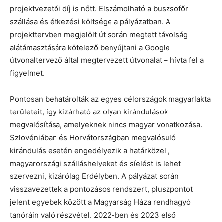
projektvezetői díj is nőtt. Elszámolható a buszsofőr
szállása és étkezési költsége a pályázatban. A
projekttervben megjelölt út során megtett távolság
alátámasztására kötelező benyújtani a Google
útvonaltervező által megtervezett útvonalat – hívta fel a
figyelmet.
Pontosan behatárolták az egyes célországok magyarlakta
területeit, így kizárható az olyan kirándulások
megvalósítása, amelyeknek nincs magyar vonatkozása.
Szlovéniában és Horvátországban megvalósuló
kirándulás esetén engedélyezik a határközeli,
magyarországi szálláshelyeket és síelést is lehet
szervezni, kizárólag Erdélyben. A pályázat során
visszavezették a pontozásos rendszert, pluszpontot
jelent egyebek között a Magyarság Háza rendhagyó
tanóráin való részvétel. 2022-ben és 2023 első