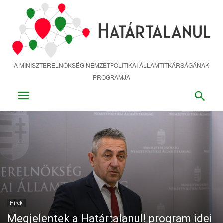
Ugrás
a
fő
tartalomra
A MINISZTERELNÖKSÉG NEMZETPOLITIKAI ÁLLAMTITKÁRSÁGÁNAK
PROGRAMJA
Hírek
Megjelentek a Határtalanul! program idei