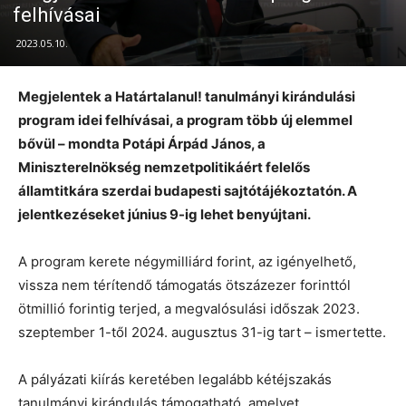
felhívásai
2023.05.10.
Megjelentek a Határtalanul! tanulmányi kirándulási
program idei felhívásai, a program több új elemmel
bővül – mondta Potápi Árpád János, a
Miniszterelnökség nemzetpolitikáért felelős
államtitkára szerdai budapesti sajtótájékoztatón. A
jelentkezéseket június 9-ig lehet benyújtani.
A program kerete négymilliárd forint, az igényelhető,
vissza nem térítendő támogatás ötszázezer forinttól
ötmillió forintig terjed, a megvalósulási időszak 2023.
szeptember 1-től 2024. augusztus 31-ig tart – ismertette.
A pályázati kiírás keretében legalább kétéjszakás
tanulmányi kirándulás támogatható, amelyet