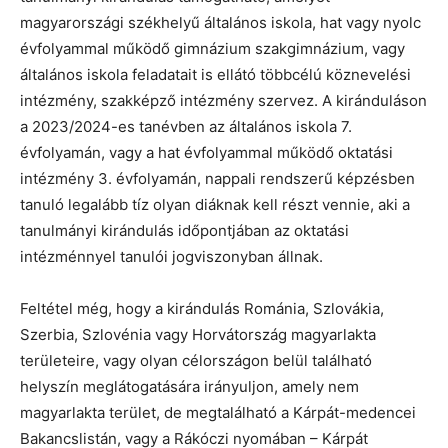
magyarországi székhelyű általános iskola, hat vagy nyolc
évfolyammal működő gimnázium szakgimnázium, vagy
általános iskola feladatait is ellátó többcélú köznevelési
intézmény, szakképző intézmény szervez. A kiránduláson
a 2023/2024-es tanévben az általános iskola 7.
évfolyamán, vagy a hat évfolyammal működő oktatási
intézmény 3. évfolyamán, nappali rendszerű képzésben
tanuló legalább tíz olyan diáknak kell részt vennie, aki a
tanulmányi kirándulás időpontjában az oktatási
intézménnyel tanulói jogviszonyban állnak.
Feltétel még, hogy a kirándulás Románia, Szlovákia,
Szerbia, Szlovénia vagy Horvátország magyarlakta
területeire, vagy olyan célországon belül található
helyszín meglátogatására irányuljon, amely nem
magyarlakta terület, de megtalálható a Kárpát-medencei
Bakancslistán, vagy a Rákóczi nyomában – Kárpát