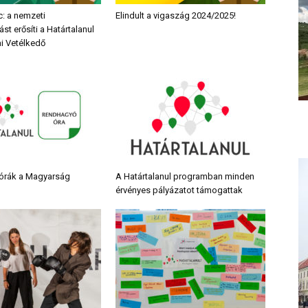
c: a nemzeti
Elindult a vigaszág 2024/2025!
st erősíti a Határtalanul
i Vetélkedő
órák a Magyarság
A Határtalanul programban minden
érvényes pályázatot támogattak