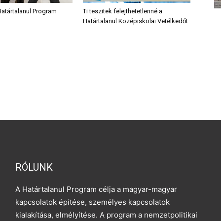
Határtalanul Program
Ti teszitek felejthetetlenné a
Határtalanul Középiskolai Vetélkedőt
RÓLUNK
A Határtalanul Program célja a magyar-magyar
kapcsolatok építése, személyes kapcsolatok
kialakítása, elmélyítése. A program a nemzetpolitikai