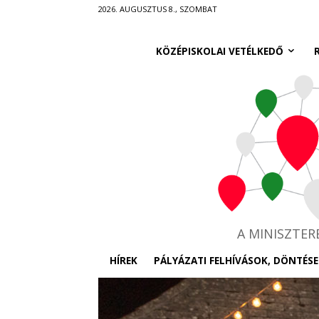
Ugrás
2026. AUGUSZTUS 8., SZOMBAT
a
fő
KÖZÉPISKOLAI VETÉLKEDŐ
tartalomra
A MINISZTE
HÍREK
PÁLYÁZATI FELHÍVÁSOK, DÖNTÉSE