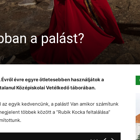
obban a palást?
. Évről évre egyre ötletesebben használjátok a
talanul Középiskolai Vetélkedő táborában.
l az egyik kedvencünk, a palást! Van amikor számítunk
megjelent többek között a “Rubik Kocka feltalálása”
mítottunk.