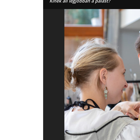
Kinek áll legjobban a palást?