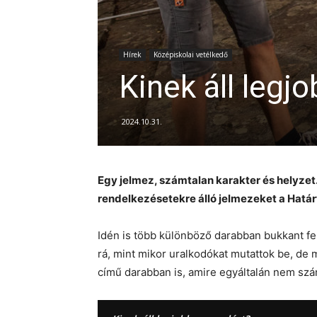
Hírek
Középiskolai vetélkedő
Kinek áll legj
2024.10.31.
Egy jelmez, számtalan karakter és helyzet
rendelkezésetekre álló jelmezeket a Határ
Idén is több különböző darabban bukkant fe
rá, mint mikor uralkodókat mutattok be, de 
című darabban is, amire egyáltalán nem szá