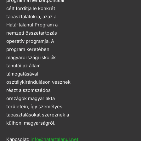
program a nemzetpolitikai
célt fordítja le konkrét
tapasztalatokra, azaz a
Határtalanul Program a
nemzeti összetartozás
operatív programja. A
program keretében
magyarországi iskolák
tanulói az állam
támogatásával
osztálykiránduláson vesznek
részt a szomszédos
országok magyarlakta
területein, így személyes
tapasztalásokat szereznek a
külhoni magyarságról.
Kapcsolat:
info@hatartalanul.net