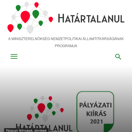
Ugrás
a
fő
tartalomra
A MINISZTERELNÖKSÉG NEMZETPOLITIKAI ÁLLAMTITKÁRSÁGÁNAK
PROGRAMJA
Pályázati felhívások, döntések