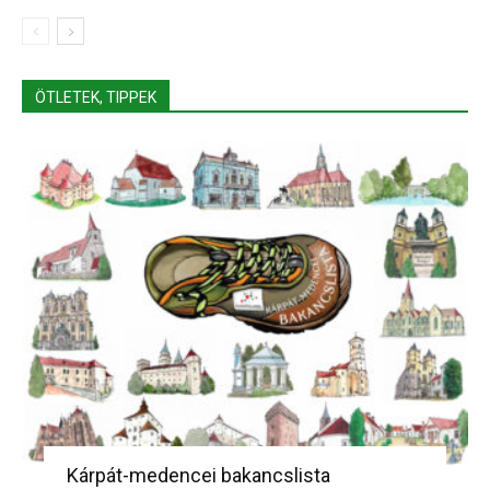
ÖTLETEK, TIPPEK
Kárpát-medencei bakancslista